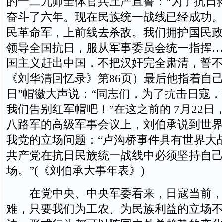
的一二九师全体官兵庄严宣誓：“为了抗日
奋斗了六年。现在民族统一战线已经成功
民革命军，上前线去杀敌。我们拥护国民
领导全国抗日，服从军事委员会统一指挥
国主义赶出中国，不把汉奸完全肃清，誓不
《刘华清回忆录》第86页）最后他指着自己
日”帽徽大声说：“同志们，为了抗击日寇
我们告别红军帽吧！”在这之前的 7月22
八路军的高级军事会议上，刘伯承说到世
我党的立场问题：“卢沟桥事件具有世界大
共产党在抗日民族统一战线中必须坚持自
场。”(《刘伯承大事年表》)
在党中央、中央军委看来，日寇当前，
难，只要我们为工农、为民族利益的立场