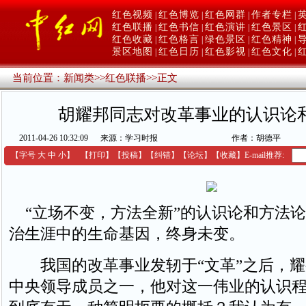
红色视频
红色博览
红色网群
作者专栏
|
|
|
|
红色联播
红色书信
红色演讲
红色景区
|
|
|
|
红色收藏
红色格言
绿色景区
红色精神
|
|
|
|
景区地图
红色日历
红色影视
红色文化
|
|
|
|
当前位置：
新闻类
>>
红色联播
>>
正文
胡耀邦同志对改革事业的认识论
2011-04-26 10:32:09
来源：学习时报
作者：胡德平
【字号
大
中
小
】
【
打印
】
【
投稿
】
【
纠错
】
【
论坛
】
【收藏】
E-mail推荐:
“立场不变，方法全新”的认识论和方法论
治生涯中的生命基因，终身未变。
我国的改革事业发轫于“文革”之后，耀
中央领导成员之一，他对这一伟业的认识