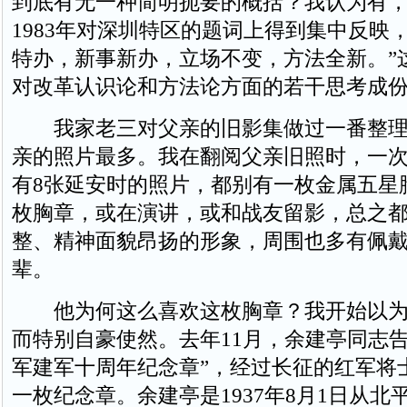
到底有无一种简明扼要的概括？我认为有
1983年对深圳特区的题词上得到集中反映
特办，新事新办，立场不变，方法全新。”
对改革认识论和方法论方面的若干思考成
我家老三对父亲的旧影集做过一番整理
亲的照片最多。我在翻阅父亲旧照时，一
有8张延安时的照片，都别有一枚金属五星
枚胸章，或在演讲，或和战友留影，总之
整、精神面貌昂扬的形象，周围也多有佩
辈。
他为何这么喜欢这枚胸章？我开始以为
而特别自豪使然。去年11月，余建亭同志告
军建军十周年纪念章”，经过长征的红军将
一枚纪念章。余建亭是1937年8月1日从北