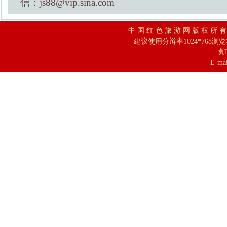
信：js88@vip.sina.com
中 国 红 色 旅 游 网 版 权 所 
建议使用分辩率1024*768浏
冀I
E-mai