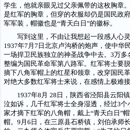
学生，他就亲眼见过父亲佩带的这枚胸章
是红军的胸章，但穿的衣服却仍是国民政
军军装，帽徽也是“青天白日”的徽标。
写到这里，不由让我想起一段感人心灵
1937年7月7日北京卢沟桥的炮声，使中华
一场捍卫民族独立的神圣战争中去。3万多
整编为国民革命军第八路军。红军将士要
摘下八角军帽上的红星和领章，改穿国民
对绝大多数红军将士来说，在感情上极难
1937年8月 28日，陕西省泾阳县云阳
泣如诉，几千红军将士全身湿透，经过3个
家才摘下红军的八角帽，戴上“青天白日”
帽。9月6日，在三原县石桥镇，刘伯承师