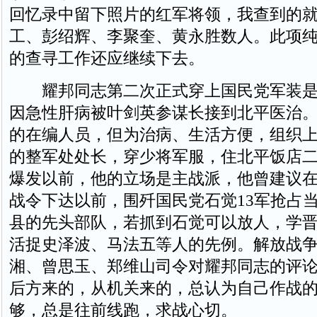
回忆录中留下照片的红军将领，我查到的
工、彭绍辉、李聚奎、黄永胜数人。此项
的查寻工作还应继续下去。
耀邦同志第二次正式穿上国民党军装是19
因急性肝病被叶剑英参谋长接到北平医治
的在编人员，但为治病、生活方便，组织
的整军处处长，穿少将军服，住北平饭店
爆发以前，他的立场是主战派，他曾建议在
战令下达以前，围歼国民党石觉13军抢占
县的先头部队，若抓到石觉可以放人，学
活捉史泽波、马法五等人的先例。解放战
湘、曾思玉、郑维山司令对耀邦同志的评
后方来的，从机关来的，总认为自己作战
够，总是往前线跑，求战心切。