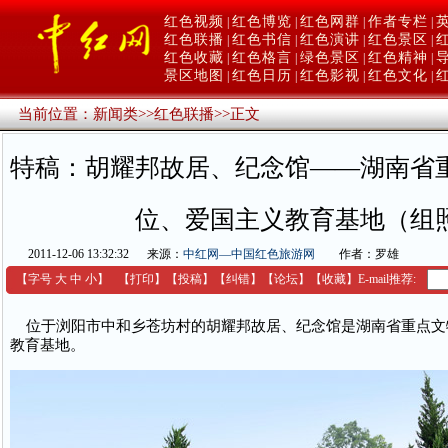
红色视频
红色博览
红色网群
作者专栏
|
|
|
|
红色联播
红色书信
红色演讲
红色景区
|
|
|
|
红色收藏
红色格言
绿色景区
红色精神
|
|
|
|
景区地图
红色日历
红色影视
红色文化
|
|
|
|
当前位置：
新闻类
>>
红色联播
>>
正文
特稿：胡耀邦故居、纪念馆——湖南省
位、爱国主义教育基地（组
2011-12-06 13:32:32
来源：
中红网—中国红色旅游网
作者：罗雄
【字号
大
中
小
】
【
打印
】
【
投稿
】
【
纠错
】
【
论坛
】
【收藏】
E-mail推荐:
位于浏阳市中和乡苍坊村的胡耀邦故居、纪念馆是湖南省重点文
教育基地。