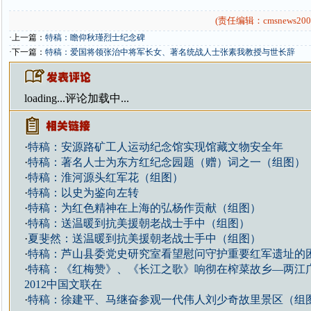
(责任编辑：cmsnews200
·上一篇：
特稿：瞻仰秋瑾烈士纪念碑
·下一篇：
特稿：爱国将领张治中将军长女、著名统战人士张素我教授与世长辞
loading...
评论加载中...
·
特稿：安源路矿工人运动纪念馆实现馆藏文物安全年
·
特稿：著名人士为东方红纪念园题（赠）词之一（组图）
·
特稿：淮河源头红军花（组图）
·
特稿：以史为鉴向左转
·
特稿：为红色精神在上海的弘杨作贡献（组图）
·
特稿：送温暖到抗美援朝老战士手中（组图）
·
夏斐然：送温暖到抗美援朝老战士手中（组图）
·
特稿：芦山县委党史研究室看望慰问守护重要红军遗址的
·
特稿：《红梅赞》、《长江之歌》响彻在榨菜故乡—两江
2012中国文联在
·
特稿：徐建平、马继奋参观一代伟人刘少奇故里景区（组