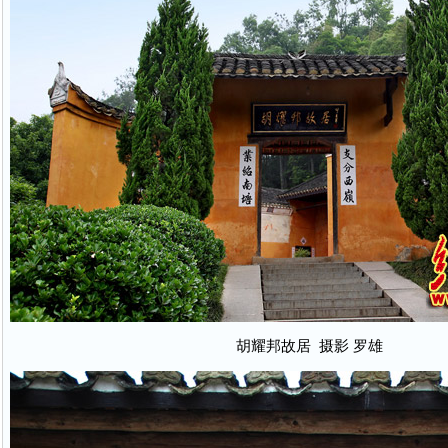
胡耀邦故居 摄影 罗雄