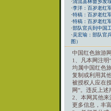
·
清流县林畲乡发
·
李洋：百岁老红军
·
特稿：百岁老红军
·
特稿：百岁老红军
·
部队官兵到中国工
·
吴宏瑜：部队官兵
图）
中国红色旅游
1、凡本网注明
均属中国红色
复制或利用其
被授权人应在
网”。违反上述
2、本网其他
更多信息，丰