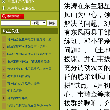
川陕渝红色旅游区
洪涛在东兰魁
京津冀红色旅游区
凤山为中心，
本
站检索：
解决的问题。3
有东凤两县干部
习仲勋会见原中顾委副主任薄一波
练班。邓小平
解放军厚葬名将张灵甫（组图）
问题》、《土
特稿：华国锋遗体告别仪式在北京
授课。并在韦拔
毛泽东称习仲勋：“你比诸葛亮还
充分调动农民
特稿：李讷、张玉凤等毛主席亲属
群的胞弟到凤山
毛主席“粗话”欣赏
习仲勋与儿子近平、远平
耕”试点。4月
毛主席语录
心、韦瑞金等
习仲勋生平年表
拔群的嘱咐，
特稿：毛远新出现在邵华遗体告别