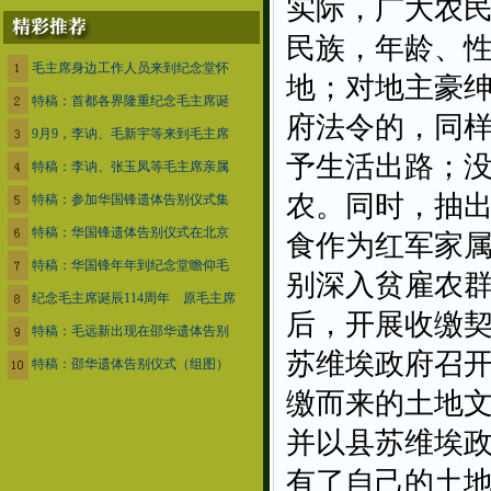
实际，广大农
民族，年龄、
毛主席身边工作人员来到纪念堂怀
地；对地主豪
特稿：首都各界隆重纪念毛主席诞
府法令的，同
9月9，李讷、毛新宇等来到毛主席
予生活出路；
特稿：李讷、张玉凤等毛主席亲属
农。同时，抽
特稿：参加华国锋遗体告别仪式集
特稿：华国锋遗体告别仪式在北京
食作为红军家
特稿：华国锋年年到纪念堂瞻仰毛
别深入贫雇农
纪念毛主席诞辰114周年 原毛主席
后，开展收缴契
特稿：毛远新出现在邵华遗体告别
苏维埃政府召
特稿：邵华遗体告别仪式（组图）
缴而来的土地
并以县苏维埃
有了自己的土