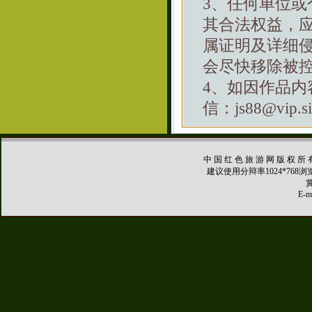
3、任何单位
其合法权益，
属证明及详细
会尽快移除被
4、如因作品
信：js88@vip.si
中 国 红 色 旅 游 网 版 权 所 
建议使用分辩率1024*768
冀
E-ma