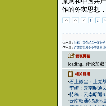
原则和中国共
作的务实思想
|<<
<<
<
1
2
>
·上一篇：
特稿：百色起义一面旗帜
·下一篇：
广西百色筹备小平诞辰11
loading...
评论加载中.
·
石上微尘：上党
·
李崎：云南昭通6
·
特稿：云南昭通6
·
云南昭通6.5级