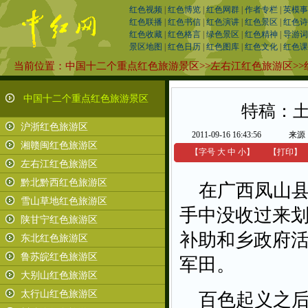
红色视频
|
红色博览
|
红色网群
|
作者专栏
|
英模事
红色联播
|
红色书信
|
红色演讲
|
红色景区
|
红色诗
红色收藏
|
红色格言
|
绿色景区
|
红色精神
|
导游词
景区地图
|
红色日历
|
红色图库
|
红色文化
|
红色课
当前位置：
中国十二个重点红色旅游景区
>>
左右江红色旅游区
>>
中国十二个重点红色旅游景区
特稿：
沪浙红色旅游区
2011-09-16 16:43:56
来源
湘赣闽红色旅游区
【字号
大
中
小
】
【
打印
】
左右江红色旅游区
黔北黔西红色旅游区
在广西凤山县中
雪山草地红色旅游区
手中没收过来
陕甘宁红色旅游区
补助和乡政府
东北红色旅游区
鲁苏皖红色旅游区
军田。
大别山红色旅游区
太行山红色旅游区
百色起义之后，