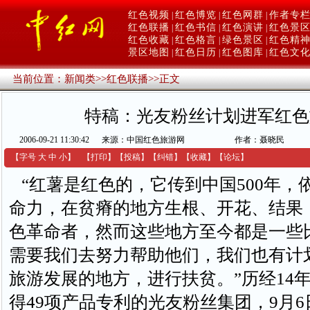
红色视频
红色博览
红色网群
作者专
|
|
|
红色联播
红色书信
红色演讲
红色景
|
|
|
红色收藏
红色格言
绿色景区
红色精
|
|
|
景区地图
红色日历
红色图库
红色文
|
|
|
当前位置：
新闻类
>>
红色联播
>>
正文
特稿：光友粉丝计划进军红色
2006-09-21 11:30:42
来源：中国红色旅游网
作者：聂晓民
【字号
大
中
小
】
【
打印
】
【
投稿
】
【
纠错
】
【收藏】
【
论坛
】
“红薯是红色的，它传到中国
500
年，
命力，在贫瘠的地方生根、开花、结果
色革命者，然而这些地方至今都是一些
需要我们去努力帮助他们，我们也有计
旅游发展的地方，进行扶贫。”历经
14
得
49
项产品专利的光友粉丝集团，
9
月
6