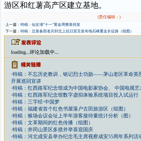
游区和红薯高产区建立基地。
(责任编辑：)
·上一篇：
特稿：仙女湖“十一”黄金周整装待发
·下一篇：
特稿：总装备部老兵到北上抗日宣言发布地石峰重走长征路（组图）
loading...
评论加载中...
·
特稿：不忘历史教训，铭记烈士功勋——茅山老区革命英
开展巡回宣讲
·
特稿：红西路军纪念馆成为中国电影家协会、 中国电视艺
·
特稿：红西路军纪念馆数字虚拟体验系统项目投入试运行
·
特稿：三字经·中国梦
·
特稿：福建省首个红色书屋落户古田旅游区（组图）
·
特稿：猴场会议会址上半年游客接待量统计分析（图）
·
特稿：文革期间的红色传播（组图）
·
特稿：井冈山景区多措并举喜迎国庆
·
特稿：河北成安县举办纪念毛主席视察成安55周年系列活