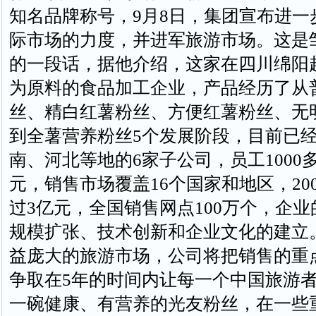
知名品牌称号，
9
月
8
日
，集团宣布进一
际市场的力度，并进军旅游市场。这是
的一段话，据他介绍，这家在四川绵阳
为原料的食品加工企业，产品经历了从
丝、精白红薯粉丝、方便红薯粉丝、无
到全薯营养粉丝
5
个发展阶段，目前已
南、河北等地的
6
家子公司，员工
1000
元，销售市场覆盖
16
个国家和地区，
20
过
3
亿元，全国销售网点
100
万个，企业
规模扩张、技术创新和企业文化的建立
益庞大的旅游市场，公司将把销售的重
争取在
5
年的时间内让每一个中国旅游
一碗健康、有营养的光友粉丝，在一些