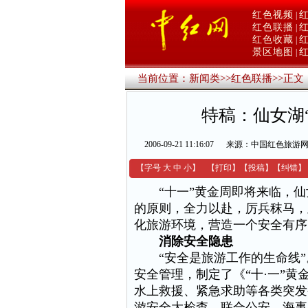
红色视频
|
红色联播
|
红色收藏
|
景区地图
|
当前位置：
新闻类
>>
红色联播
>>
正文
特稿：仙女湖
2006-09-21 11:16:07
来源：中国红色旅游
【字号
大
中
小
】
【
打印
】
【
投稿
】
【
纠错
】
“十一”黄金周即将来临，仙女
的原则，全力以赴，厉兵秣马，
化旅游环境，营造一个安全有序
消除安全隐患
“安全是旅游工作的生命线”。
安全管理，制定了《“十·一”
水上救援、紧急求助等各类突发
游安全大检查，联合公安、海事