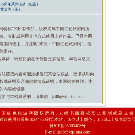
55周年系列活动（组图）
庆黄金周（图）
游网特稿”的所有作品，版权均属中国红色旅游网所
编、复制或利用其他方式使用上述作品。已经本网
范围内使用，并注明“来源：中国红色旅游网”。违
律责任。
他媒体，转载目的在于传播更多信息，丰富网络文
网站链接内容可能涉嫌侵犯其合法权益，应该及时向
权属证明及详细侵权情况证明，本网站在收到上述
的内容或链接。
网联系的，请来信：js88@vip.sina.com
 国 红 色 旅 游 网 版 权 所 有，未 经 书 面 授 权 禁 止 复 制 或 建 立 镜
建议使用分辩率1024*768浏览本站，16位以上颜色，IE5.5以上版本浏览
冀ICP备05003408号
E-mail:
js88@vip.sina.com