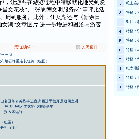
内容，让游客在游览过程中潜移默化地受到爱
毛主席
当文花枝”、“张思德文明服务岗”等评比活
特稿：
、周到服务。此外，仙女湖还与《新余日
9月9
仙女湖”文章图片,进一步增进和融洽与游客
特稿：
特稿：
(责任编辑：)
关闭窗口
特稿：
楚州公演
特稿：
发布地石峰重走长征路（组图）
纪念毛
特稿：
特稿：
茅山老区革命英烈事迹宣讲团进军营开展巡回宣讲
、 中国电视艺术家协会拍摄基地
项目投入试运行
区（组图）
计分析（图）