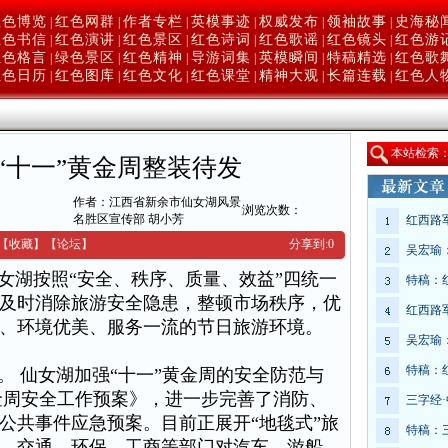
红色博览
红色网群
作者专栏
英模事迹
权威发布
领袖故事
史海秘
|
|
|
|
|
|
红色书信
红色演讲
红色景区
红色诗词
红色歌谣
红色镜头
红色游
|
|
|
|
|
|
红色格言
绿色景区
红色精神
导游词集
英模瞬间
特稿精选
红色歌
|
|
|
|
|
|
红色日历
红色图库
红色文化
红色课堂
精神大观
长篇连载
红色人
|
|
|
|
|
|
本
站检索
“十一”黄金周整装待发
作者：江西省新余市仙女湖风景
网
浏览次数：
名胜区宣传部 胡小芳
红西路
【收藏】
【
论坛
】
分享到:
0
吴宏瑜
湖按照“安全、秩序、质量、效益”四统一
特稿：
及时消除旅游安全隐患，整顿市场秩序，优
红西路
、环境优美、服务一流的节日旅游环境。
吴宏瑜
特稿：
 仙女湖加强“十一”黄金周的安全防范与
黄金周安全工作预案》，进一步完善了消防、
三字经
公共事件应急预案。目前正展开“地毯式”旅
特稿：
、交通、环保、工商等部门对汽车、游船、