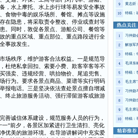
黄志炘
备，水上摩托、水上步行球等易发安全事故
特稿：
、食物中毒的娱乐场所、餐馆、摊点等设施
存在隐患，将采取责令整改、停业或查封等
患。同时，敦促各景点、游船公司、餐馆等
习仲勋
故的重点区域、重点部位、重点路段进行全
全事故发生。
解放军
特稿：
场秩序，维护游客合法权益。一是规范导
毛泽东
，杜绝私拿回扣、索要小费、欺客宰客等不
特稿：
买强卖、违规经营、哄抬物价、尾追兜售、
场行为。要求各景点商品、菜谱等实行明码
毛主席“
举报电话。三是坚决依法查处景点擅自增减
习仲勋
、终止旅游服务活动、强行滞留游客或旅游
习仲勋
毛主席
善诚信体系建设，规范服务人员的行为，
特稿：
十一”前夕，各景区加紧进行卫生清扫、亮化
净优美的旅游环境。在导游讲解词中充实爱