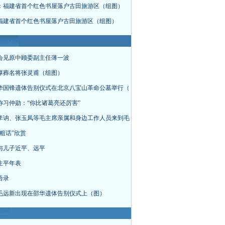
：福建省首个红色书屋落户古田旅游区（组图）
福建省首个红色书屋落户古田旅游区（组图）
会见原中顾委副主任薄一波
厚葬名将张灵甫（组图）
华国锋遗体告别仪式在北京八宝山革命公墓举行（
称习仲勋：“你比诸葛亮还厉害”
李讷、张玉凤等毛主席亲属和身边工作人员来到毛
粗话”欣赏
与儿子近平、远平
生平年表
语录
毛远新出现在邵华遗体告别仪式上（图）