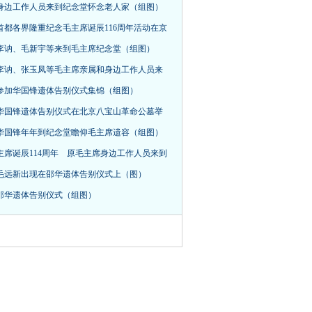
身边工作人员来到纪念堂怀念老人家（组图）
首都各界隆重纪念毛主席诞辰116周年活动在京
，李讷、毛新宇等来到毛主席纪念堂（组图）
李讷、张玉凤等毛主席亲属和身边工作人员来
参加华国锋遗体告别仪式集锦（组图）
华国锋遗体告别仪式在北京八宝山革命公墓举
华国锋年年到纪念堂瞻仰毛主席遗容（组图）
主席诞辰114周年 原毛主席身边工作人员来到
毛远新出现在邵华遗体告别仪式上（图）
邵华遗体告别仪式（组图）