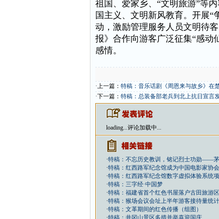
祖国、爱家乡、“文明旅游”等
国主义、文明新风教育。开展“争
动，激励管理服务人员文明待客
报》合作向游客广泛征集“感动
感情。
·上一篇：
特稿：音乐话剧《周恩来与故乡》在
·下一篇：
特稿：总装备部老兵到北上抗日宣言
loading...
评论加载中...
·
特稿：不忘历史教训，铭记烈士功勋——
·
特稿：红西路军纪念馆成为中国电影家协会
·
特稿：红西路军纪念馆数字虚拟体验系统
·
特稿：三字经·中国梦
·
特稿：福建省首个红色书屋落户古田旅游
·
特稿：猴场会议会址上半年游客接待量统
·
特稿：文革期间的红色传播（组图）
·
特稿：井冈山景区多措并举喜迎国庆