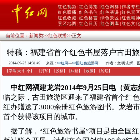
红色视频
红色博览
红色网群
作者专
|
|
|
红色联播
红色书信
红色演讲
红色景
|
|
|
红色收藏
红色格言
绿色景区
红色精
|
|
|
景区地图
红色日历
红色图库
红色文
|
|
|
当前位置：
新闻类
>>
红色联播
>>
正文
特稿：福建省首个红色书屋落户古田旅
2014-09-25 14:31:49
来源：
中红网—中国红色旅游网
作者：文/黄志炘、图
【字号
大
中
小
】
【
打印
】
【
投稿
】
【
纠错
】
【收藏】
【
论坛
】
中红网福建龙岩2014年9月25日电（黄志
临之际，古田旅游区迎来了福建省首个红色
红办赠送了3000余册红色旅游图书。龙岩
首个获得该项目的城市。
据了解，“红色旅游书屋”项目是由全国红