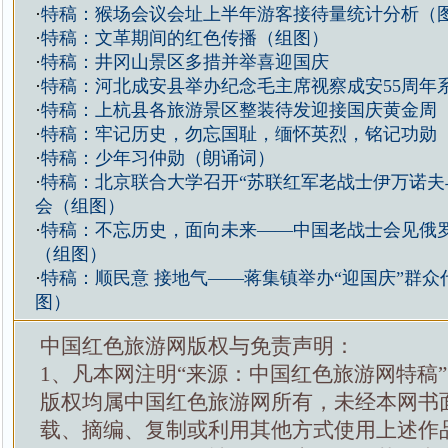
·
特稿：猴场会议会址上半年游客接待量统计分析（
·
特稿：文革期间的红色传播（组图）
·
特稿：井冈山景区多措并举喜迎国庆
·
特稿：河北成安县举办纪念毛主席视察成安55周年
·
特稿：上杭县各旅游景区整装待发迎接国庆黄金周
·
特稿：牢记历史，勿忘国耻，缅怀英烈，铭记功勋
·
特稿：少年习仲勋（朗诵词）
·
特稿：北京联合大学召开“苏联红军老战士伊万诺夫
会（组图）
·
特稿：不忘历史，面向未来——中国老战士会见俄
（组图）
·
特稿：顺民意 接地气——蒋集镇举办“迎国庆”群众
图）
中国红色旅游网版权与免责声明：
1、凡本网注明“来源：中国红色旅游网特稿
版权均属中国红色旅游网所有，未经本网书
载、摘编、复制或利用其他方式使用上述作