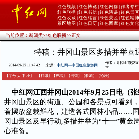
红色视频
红色博览
红色网群
作者专
|
|
|
红色联播
红色书信
红色演讲
红色景
|
|
|
红色收藏
红色格言
绿色景区
红色精
|
|
|
景区地图
红色日历
红色图库
红色文
|
|
|
当前位置：
新闻类
>>
红色联播
>>
正文
特稿：井冈山景区多措并举喜
作者：井冈山市委宣
2014-09-25 11:47:42
来源：
中红网—中国红色旅游网
平
【字号
大
中
小
】
【
打印
】
【
投稿
】
【
纠错
】
【收藏】
【
论坛
】
中红网江西井冈山2014年9月25日电（
井冈山景区的街道、公园和各景点可看到
着摆放盆栽鲜花，建造各式园林小品……国
冈山景区及早行动,多措并举为“十一”黄金
心准备。