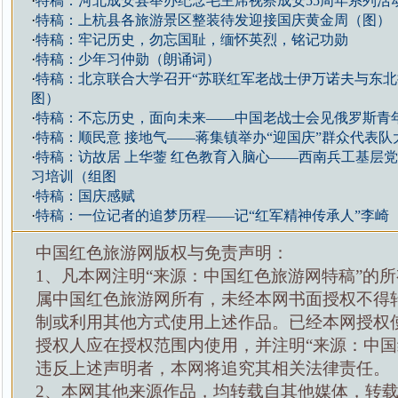
·
特稿：河北成安县举办纪念毛主席视察成安55周年系列活
·
特稿：上杭县各旅游景区整装待发迎接国庆黄金周（图）
·
特稿：牢记历史，勿忘国耻，缅怀英烈，铭记功勋
·
特稿：少年习仲勋（朗诵词）
·
特稿：北京联合大学召开“苏联红军老战士伊万诺夫与东北
图）
·
特稿：不忘历史，面向未来——中国老战士会见俄罗斯青
·
特稿：顺民意 接地气——蒋集镇举办“迎国庆”群众代表队
·
特稿：访故居 上华蓥 红色教育入脑心——西南兵工基层
习培训（组图
·
特稿：国庆感赋
·
特稿：一位记者的追梦历程――记“红军精神传承人”李崎
中国红色旅游网版权与免责声明：
1、凡本网注明“来源：中国红色旅游网特稿”的
属中国红色旅游网所有，未经本网书面授权不得
制或利用其他方式使用上述作品。已经本网授权
授权人应在授权范围内使用，并注明“来源：中国
违反上述声明者，本网将追究其相关法律责任。
2、本网其他来源作品，均转载自其他媒体，转