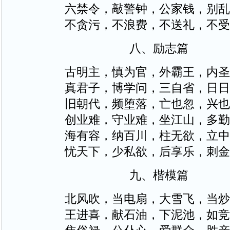
六禁令，敲警钟，公家钱，别乱
不贪污，不浪费，不送礼，不受
八、励志篇
古明主，慎为官，外霸王，内圣
真君子，博学问，三自省，日日
旧朝代，频堕落，亡也忽，兴也
创业难，守业难，坐江山，多勤
海有容，纳百川，柱无欲，立中
忧天下，少私欲，后享乐，刺金
九、楷模篇
北风吹，当电扇，大雪飞，当炒
王进喜，献石油，下泥池，如竞