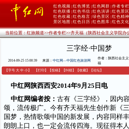
红色视频
红色博览
红色网群
作者专
|
|
|
红色联播
红色书信
红色演讲
红色景
|
|
|
红色收藏
红色格言
绿色景区
红色精
|
|
|
景区地图
红色日历
红色图库
红色文
|
|
|
当前位置：
红旅频道
>>
作者专栏
>>
齐天福（陕西社会主义学院办
三字经·中国梦
作者：陕西社会主义
2014-09-25 15:00:39
来源：
中红网—中国红色旅游网
福
【字号
大
中
小
】
【
打印
】
【
投稿
】
【
纠错
】
【收藏】
【
论坛
】
中红网陕西西安2014年9月25日电
中红网编者按：
古有《三字经》，因内
颂，流传极广。今有齐天福先生创作新《
国梦，热情歌颂中国的新发展，内容同样
朗朗上口，也一定会流传四海。现征得本