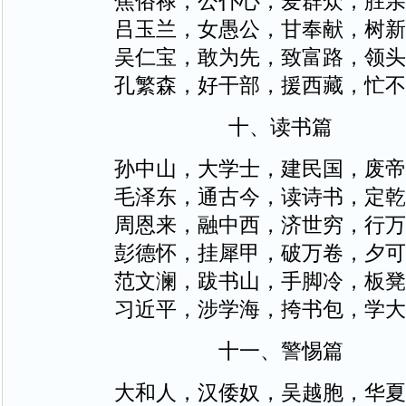
焦俗禄，公仆心，爱群众，胜亲
吕玉兰，女愚公，甘奉献，树新
吴仁宝，敢为先，致富路，领头
孔繁森，好干部，援西藏，忙不
十、读书篇
孙中山，大学士，建民国，废帝
毛泽东，通古今，读诗书，定乾
周恩来，融中西，济世穷，行万
彭德怀，挂犀甲，破万卷，夕可
范文澜，跋书山，手脚冷，板凳
习近平，涉学海，挎书包，学大
十一、警惕篇
大和人，汉倭奴，吴越胞，华夏