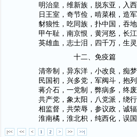
明治皇，维新族，脱东亚，入西
日王室，奇节俭，啃菜根，造军
豺狼性，吃同族，扑中国，吞地
甲午耻，南京恨，黄河怒，长江
英雄血，志士泪，四千万，生灵
十二、免疫篇
清帝制，异东洋，小改良，痴梦
民国初，兴多党，军阀斗，抱列
蒋介石，一党制，弊病多，终废
共产党，象太阳，八党派，绕行
相监督，共荣辱，参议政，诚辐
淮南橘，淮北枳，纯西化，误国
|<<
<<
<
1
2
>
>>
>>|