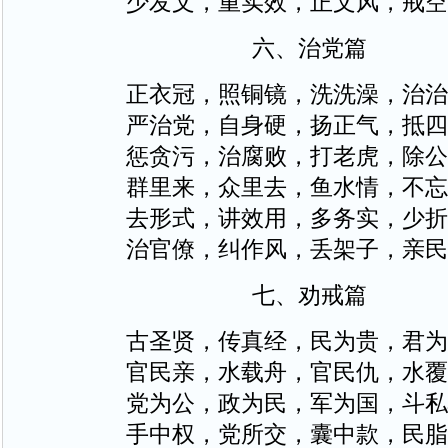
少发文，重实效，正文风，戒空
六、治党篇
正衣冠，照铜镜，洗洗澡，治治
严治党，自身硬，扬正气，抵四
惩贪污，治腐败，打老虎，除公
群里来，众里去，鱼水情，不忘
去形式，讲效用，多务实，少折
治官僚，纠作风，丢架子，亲民
七、劝戒篇
古圣贤，传真经，民为贵，君为
官民亲，水载舟，官民仇，水覆
党为公，政为民，军为国，斗私
手中权，党所交，囊中款，民脂