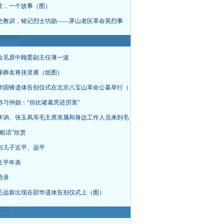
壮，一个故事（图）
史教训，铭记烈士功勋——茅山老区革命英烈事
会见原中顾委副主任薄一波
厚葬名将张灵甫（组图）
华国锋遗体告别仪式在北京八宝山革命公墓举行（
称习仲勋：“你比诸葛亮还厉害”
李讷、张玉凤等毛主席亲属和身边工作人员来到毛
粗话”欣赏
与儿子近平、远平
生平年表
语录
毛远新出现在邵华遗体告别仪式上（图）