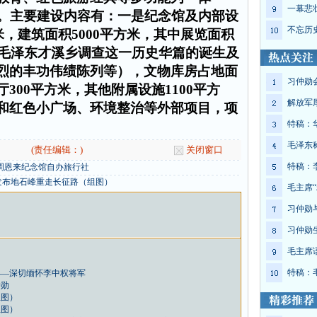
一幕悲
。
主要建设内容有：一是纪念馆及内部设
不忘历
米
，建筑面积
5000
平方米
，其中展览面积
毛泽东才溪乡调查这一历史华篇的诞生及
烈的丰功伟绩陈列等），文物库房占地面
习仲勋
厅
300
平方米
，其他附属设施
1100
平方
解放军
和红色小广场、环境整治等外部项目，项
特稿：
毛泽东
(责任编辑：)
关闭窗口
特稿：
周恩来纪念馆自办旅行社
发布地石峰重走长征路（组图）
毛主席“
习仲勋
习仲勋
毛主席
特稿：
——深切缅怀李中权将军
仲勋
组图）
组图）