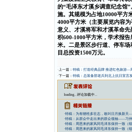
的“毛泽东才溪乡调查纪念馆”
施。
其规模为占地
10000
平方
4000
平方米
（主要展览内容为
意义、才溪将军和才溪革命先
积
600
-1000
平方米
，学术报告
米
。
二是景区步行道、停车场
目总投资
1500
万元。
·上一篇：
特稿：打造经典品牌 推进红色旅游—
·下一篇：
特稿：总装备部老兵到北上抗日宣言
loading...
评论加载中...
·
特稿：为有牺牲多壮志，敢叫日月换新天
·
特稿：从群众中走出来的群众领袖——习
·
特稿：周恩来的家风同毛泽东保持一致（
·
特稿：周恩来的家风同毛泽东保持一致（