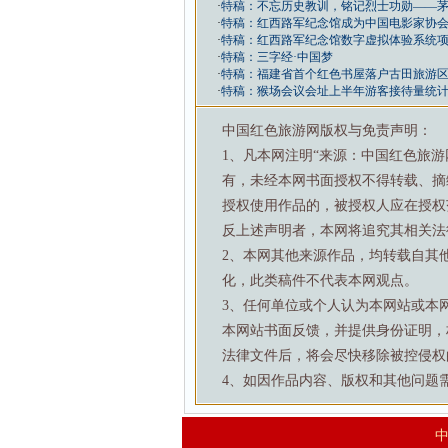
·
特稿：不忘历史教训，铭记烈士功勋——
·
特稿：红西路军纪念馆成为中国电影家协会
·
特稿：红西路军纪念馆数字虚拟体验系统
·
特稿：三字经·中国梦
·
特稿：福建省首个红色书屋落户古田旅游
·
特稿：猴场会议会址上半年游客接待量统
中国红色旅游网版权与免责声明：
1、凡本网注明“来源：中国红色旅
有，未经本网书面授权不得转载、摘
授权使用作品的，被授权人应在授权
反上述声明者，本网将追究其相关法
2、本网其他来源作品，均转载自其
化，此类稿件不代表本网观点。
3、任何单位或个人认为本网站或本
本网站书面反馈，并提供身份证明，
法律文件后，将会尽快移除被控侵权
4、如因作品内容、版权和其他问题需要与本
中