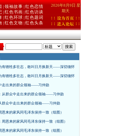
2026年8月9日 星
闻
领袖故事
红色恋情
|
|
期天
记
红色书画
红色访谈
|
|
舞
红色环球
红色题词
|
|
物
红色文物
红色头条
|
|
：
为有牺牲多壮志，敢叫日月换新天——深切缅怀
为有牺牲多壮志，敢叫日月换新天——深切缅怀
中走出来的群众领袖——习仲勋
：从群众中走出来的群众领袖——习仲勋
从群众中走出来的群众领袖——习仲勋
周恩来的家风同毛泽东保持一致（组图）
：周恩来的家风同毛泽东保持一致（组图）
周恩来的家风同毛泽东保持一致（组图）