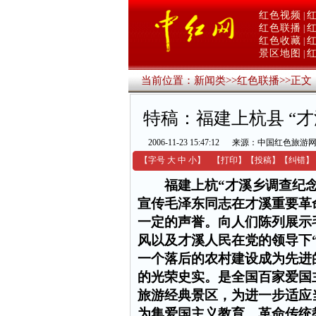
红色视频
|
红色联播
|
红色收藏
|
景区地图
|
当前位置：
新闻类
>>
红色联播
>>
正文
特稿：福建上杭县 “
2006-11-23 15:47:12
来源：中国红色旅游
【字号
大
中
小
】
【
打印
】
【
投稿
】
【
纠错
】
福建上杭“才溪乡调查纪念馆
宣传毛泽东同志在才溪重要革
一定的声誉。向人们陈列展示
风以及才溪人民在党的领导下
一个落后的农村建设成为先进
的光荣史实。是全国百家爱国
旅游经典景区，为进一步适应
为集爱国主义教育、革命传统