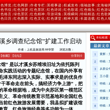
红色博览
红色网群
作者专栏
英模事迹
权威发布
领袖故事
史海秘
|
|
|
|
|
|
红色书信
红色演讲
红色景区
红色诗词
红色歌谣
红色镜头
红色游
|
|
|
|
|
|
红色格言
绿色景区
红色精神
导游词集
英模瞬间
特稿精选
红色歌
|
|
|
|
|
|
红色日历
红色图库
红色文化
红色课堂
精神大观
长篇连载
红色人
|
|
|
|
|
|
本
站检索
才溪乡调查纪念馆”扩建工作启动
网
作者：上杭县旅游局 钟华荣
浏览次数：
黄辉：
【收藏】
【
论坛
】
分享到:
0
特稿：
” 是以才溪乡苏维埃旧址为依托陈列
从群众
命实践活动的专题纪念馆，在国内外享有
王小霞
毛泽东同志深入实际、实事求是的优良作
“干革命走在前头，搞经济力争上游”，把
特稿：
的革命根据地，成为中央苏区第一模范区
特稿：
主义、革命传统教育示范基地和全国红色
周秉宜
当前红色旅游发展需要，我县
拟扩建该馆
特稿：
教育、红色旅游经典等多功能为一体