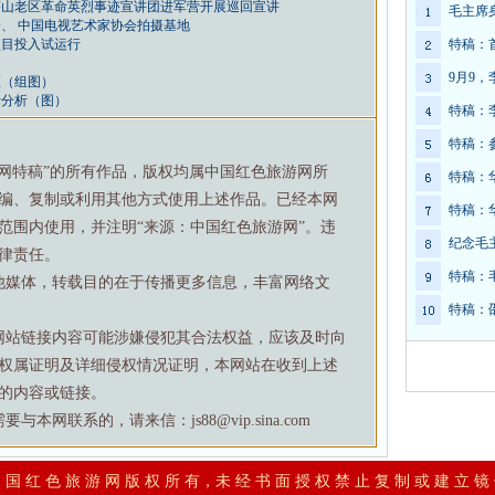
茅山老区革命英烈事迹宣讲团进军营开展巡回宣讲
毛主席
、 中国电视艺术家协会拍摄基地
项目投入试运行
特稿：
9月9
区（组图）
计分析（图）
特稿：
特稿：
游网特稿”的所有作品，版权均属中国红色旅游网所
特稿：
编、复制或利用其他方式使用上述作品。已经本网
特稿：
范围内使用，并注明“来源：中国红色旅游网”。违
纪念毛
律责任。
特稿：
他媒体，转载目的在于传播更多信息，丰富网络文
特稿：
网站链接内容可能涉嫌侵犯其合法权益，应该及时向
权属证明及详细侵权情况证明，本网站在收到上述
的内容或链接。
网联系的，请来信：js88@vip.sina.com
 国 红 色 旅 游 网 版 权 所 有，未 经 书 面 授 权 禁 止 复 制 或 建 立 镜