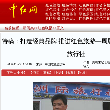
红色视频
红色博览
红色网群
作者专
|
|
|
红色联播
红色书信
红色演讲
红色景
|
|
|
红色收藏
红色格言
绿色景区
红色精
|
|
|
景区地图
红色日历
红色图库
红色文
|
|
|
当前位置：
新闻类
>>
红色联播
>>
正文
特稿：打造经典品牌 推进红色旅游—周
旅行社
作者：周恩来纪念地
2006-11-23 11:30:10
来源：中国红色旅游网
秋兵
【字号
大
中
小
】
【
打印
】
【
投稿
】
【
纠错
】
【收藏】
【
论坛
】