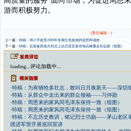
高质量的服务”面向市场，为促进周恩
游而积极努力。
(责任编辑：)
·上一篇：
特稿：邓小平故里2006年发展红色旅游的设想和成效
·下一篇：
特稿：总装备部老兵到北上抗日宣言发布地石峰重走长征路（组图）
loading...
评论加载中...
·
特稿：为有牺牲多壮志，敢叫日月换新天——深切
·
特稿：从群众中走出来的群众领袖——习仲勋
·
特稿：周恩来的家风同毛泽东保持一致（组图）
·
特稿：周恩来的家风同毛泽东保持一致（组图）
·
特稿：不忘历史教训，铭记烈士功勋——茅山老区
团进军营开展巡回宣讲