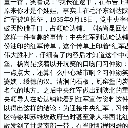
量一番，笑着说：“我长征途中，在布告上
原来你才是个娃娃。事实上在毛泽东到达
红军被迫长征，1935年9月18日，党中央
破天险腊子口，占领哈达铺。《杨尚昆回
这样一件有趣的事情：中央红军到达哈达
份油印的红军传单，这个传单上印着“红军
伟大胜利”，仔细看了内容后才知道这个中
堡。杨尚昆接着以开玩笑的口吻问习仲勋：
一点点大，还算什么中心城市啊？习仲勋笑
婆姨，绥德的汉。清涧的石板，瓦窑堡的炭
名气的地方。之后中央红军做出到陕北的
央领导人在哈达铺能看到红军宣传资料这
以得出这样的结论：为迎接中央红军，习
区特委和苏维埃政府当时甚至派人将西北
散发到了甘肃南部一带，在当时那样困难