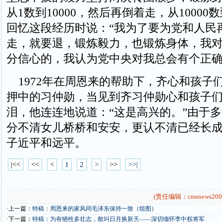
从1数到10000，然后再倒着走，从10000
回忆这段经历时说：“我为了要为党和人民
走，就要退，锻炼毅力，也锻炼身体，我
分信心的，我认为党中央对我总会有个正确
1972年在周恩来的帮助下，齐心和孩子
押中的习仲勋，当见到齐习仲勋心和孩子
泪，他连连地说道：“这是高兴的。”由于
分不清女儿桥桥和安安，更认不清已经长
子近平和远平。
|<<
<<
<
1
2
>
>>
>>|
(责任编辑：cmsnews200
·上一篇：
特稿：周恩来的家风同毛泽东保持一致（组图）
·下一篇：
特稿：为有牺牲多壮志，敢叫日月换新天——深切缅怀李中权将军