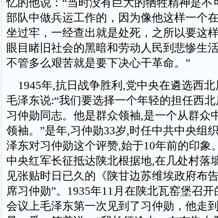
忆的他说：“当时没有巨大的牺牲精神是不
部队中做兵运工作的，因为像他这样一个
坐过牢，一经查出就是处死，之所以要这
眼目睹旧社会的黑暗和劳动人民到悲惨生
不管多么艰苦就是要下决心干革命。”
1945年,抗日战争胜利,党中央在遴选西北
毛泽东说:“我们要选择一个年轻的担任西北
习仲勋同志。他是群众领袖,是一个从群众
领袖。”是年,习仲勋33岁,时任中共中央组
泽东对习仲勋这个评赞,始于10年前的印象。1
中央红军长征抵达陕北根据地,在几处村落墙
见张贴时日已久的《陕甘边苏维埃政府布告
席习仲勋”。1935年11月在陕北瓦窑堡召
会议上毛泽东第一次见到了习仲勋，他走