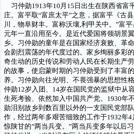
习仲勋1913年10月15日出生在陕西省富
庄。富平取“富庶太平”之意，据富平《古县
川，物阜财丰。富称沃壤,利甲关中。”富
元年一直沿用至今。是近代爱国将领胡景
乡。习仲勋的童年是在国家经济衰败、革
会剧烈震荡的年代度过的。家乡绚丽多彩
奇生动的历史传说和劳动人民在长期生产
的故事，使启蒙时期的习仲勋受到了丰富
养。习仲勋向往光明、不畏强暴的思想性
仲勋12岁入团、14岁在国民党的监狱中从
生死考验、依然加入中国共产党。1930年不
勋泪别故乡到数百里以外的一支国民党部
作，经过两年多艰苦细致的工作于1932年4
惊陕甘的”两当兵变。”两当兵变多年以后