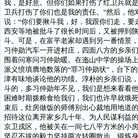
我，是好意。但你们如果打伤了红卫兵就
卫兵打伤了你们也是我的责任。”然后，他
说：“你们要揪斗我，好，我跟你们走，要
西安等地被批斗了很长时间后，又被押到
斗。可是，在富平老家却遇到另一番情景
习仲勋汽车一开进村庄，四面八方的乡亲
围着问寒问习仲勋暖。在迤山中学的操场
派义愤填膺地数落的“罪习仲勋状”，台下
津有味地谈论他的功绩。淳朴的乡亲们说
斗的，多习仲勋年不见，我们是想来看看
困难时期拨粮食给我们，我们也许早就饿
束后，灶房做饭的师傅别出心裁地用地道
招待这位离开家乡几十年、为人民谋利益
京卫戍区，他被关在一间七八平方米的小
坚忍不拔的毅力坚持两次转圈散步，锻炼