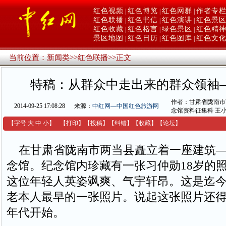
红色视频
红色博览
红色网群
作者专
|
|
|
红色联播
红色书信
红色演讲
红色景
|
|
|
红色收藏
红色格言
绿色景区
红色精
|
|
|
景区地图
红色日历
红色图库
红色文
|
|
|
当前位置：
新闻类
>>
红色联播
>>
正文
特稿：从群众中走出来的群众领袖
作者：甘肃省陇南市
2014-09-25 17:08:28
来源：
中红网—中国红色旅游网
念馆资料征集科 王
【字号
大
中
小
】
【
打印
】
【
投稿
】
【
纠错
】
【收藏】
【
论坛
】
在甘肃省陇南市两当县矗立着一座建筑—
念馆。纪念馆内珍藏有一张习仲勋18岁的
这位年轻人英姿飒爽、气宇轩昂。这是迄
老本人最早的一张照片。说起这张照片还
年代开始。