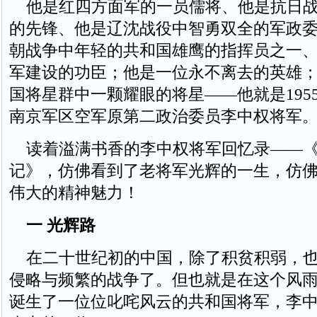
他是红四方面军的一员儒将、他是抗日战
的先锋、他是辽沈战役中智勇双全的军政
朝战争中年轻的共和国雄鹰的指挥员之一
军建设的功臣；他是一位永不离去的英雄
国将星群中一颗耀眼的将星——他就是195
南京军区空军原第二政治委员李中权将军
读着溢满书香的李中权将军回忆录——《
记》，仿佛看到了老将军光辉的一生，仿
伟大的精神魅力！
一 光辉路
在二十世纪初的中国，除了积贫积弱，也
侵略与频繁的战争了。但也就是在这个风
诞生了一位位叱咤风云的共和国将军，李