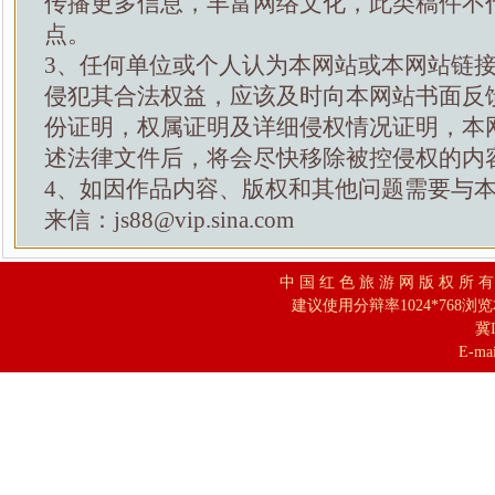
传播更多信息，丰富网络文化，此类稿件不
点。
3、任何单位或个人认为本网站或本网站链
侵犯其合法权益，应该及时向本网站书面反
份证明，权属证明及详细侵权情况证明，本
述法律文件后，将会尽快移除被控侵权的内
4、如因作品内容、版权和其他问题需要与
来信：js88@vip.sina.com
中 国 红 色 旅 游 网 版 权 所 
建议使用分辩率1024*768浏
冀I
E-mai