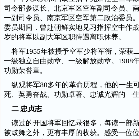
司令部参谋长、北京军区空军副司令员、
一副司令员、南京军区空军第二政治委员
委员期间，曾赴朝鲜实地见习指挥空中作战。1
岁的将军以副大军区职待遇离职休养。
将军1955年被授予空军少将军衔，荣获
一级独立自由勋章、一级解放勋章。1988
功勋荣誉章。
纵观将军80多年的革命历程，他的一生
死、英勇奋战、功勋卓著、忠诚光辉的一
二 忠贞志
读过的开国将军回忆录很多，每读一部新
被鼓舞之外，更有丰厚的收获。感受一位