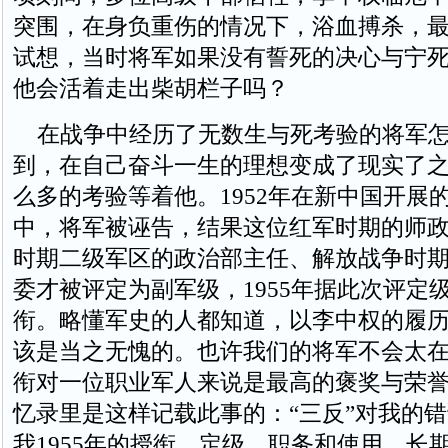
突围，在身负重伤的情况下，浴血搏杀，
试想，当时将军如果没有誓死的决心与宁
他会活着走出柴胡栏子吗？
在战争中经历了无数生与死考验的将军怎
到，在自己奋斗一生的理想变成了现实了
么多的考验等着他。1952年在新中国开展的
中，将军被诬告，结果这位红军时期的师
时期二级军区的政治部主任、解放战争时
委才被评定为副军级，1955年据此次评定
衔。略懂军史的人都知道，以李中权的履
该是当之无愧的。也许我们的将军不会太
衔对一位职业军人来说是最高的褒奖与荣
忆录里是这样记载此事的：“三反”对我的
我1955年的授衔、定级、职务和使用，长