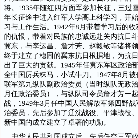
将。1935年随红四方面军参加长征，三过雪
年长征途中进入红军大学高上科学习，开始
习与工作生活。1942年8月带着学习后的
的仇恨，带着对民族的忠诚远赴关内抗日
冀东，与李运昌、詹才芳、赵毅敏等诸将领
终于建立了稳固的冀东抗日根据地，为抗
出了巨大的贡献。1945年任冀东军区政治
全中国厉兵秣马，小试牛刀。1947年8月
联军第九纵队副政治委员（当时纵队无政治委
月任政治委员），与纵队司令员詹才芳一
战，1949年3月任中国人民解放军第四野
治委员，先后参加了辽沈战役、平津战役
新中国的成立建立了卓著的功勋。
中华人民共和国成立后，先后任空三军政