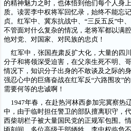
的精神魅力之时，也体悟到他们每个人身
质。读罢李中权将军回忆录，始终不能忘
贞。红军中、冀东抗战中、“三反五反”中、
不管面对什么复杂的情况，老将军都以满
他对党、对国家、对民族的忠贞！
红军中，张国焘肃反扩大化，大量的四川
分子和将领深受迫害，在父亲生死不明、
情况下，知识分子出身的不敢谈及之际的
强忍心中的巨痛奋战在红军反“六路围攻”
需要何等的忠诚啊！
1947年春，在赴热河林西参加完冀察热
中，由于临时担任警卫的部队擅离职守，
西柴胡栏子被大量国民党的正规军包围。
顷刻间，多位高级干部牺牲，李中权临危