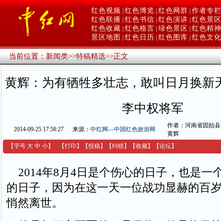
红色视频
红色博览
红色网群
作者专
|
|
|
红色联播
红色书信
红色演讲
红色景
|
|
|
红色收藏
红色格言
绿色景区
红色精
|
|
|
景区地图
红色日历
红色图库
红色文
|
|
|
当前位置：
新闻类
>>
特稿精选
>>
正文
黄辉：为有牺牲多壮志，敢叫日月换新
李中权将军
作者：河南省固始县
2014-09-25 17:58:27
来源：
中红网—中国红色旅游网
黄辉
【字号
大
中
小
】
【
打印
】
【
投稿
】
【
纠错
】
【收藏】
【
论坛
】
2014年8月4日是个伤心的日子，也是一
的日子，因为在这一天一位战功显赫的百
悄然离世。