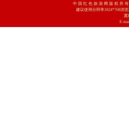
中 国 红 色 旅 游 网 版 权 所 
建议使用分辩率1024*768浏
冀I
E-mai