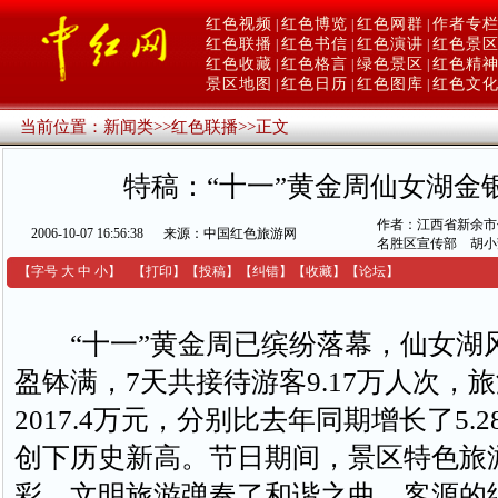
红色视频
红色博览
红色网群
作者专
|
|
|
红色联播
红色书信
红色演讲
红色景
|
|
|
红色收藏
红色格言
绿色景区
红色精
|
|
|
景区地图
红色日历
红色图库
红色文
|
|
|
当前位置：
新闻类
>>
红色联播
>>
正文
特稿：“十一”黄金周仙女湖金
作者：江西省新余市
2006-10-07 16:56:38
来源：中国红色旅游网
名胜区宣传部 胡小
【字号
大
中
小
】
【
打印
】
【
投稿
】
【
纠错
】
【收藏】
【
论坛
】
“十一”黄金周已缤纷落幕，仙女湖
盈钵满，7天共接待游客9.17万人次，
2017.4万元，分别比去年同期增长了5.28
创下历史新高。节日期间，景区特色旅
彩，文明旅游弹奏了和谐之曲，客源的