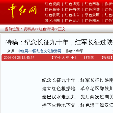
红色视频
|
红色博览
|
红色网群
|
作者
红色联播
|
红色书信
|
红色演讲
|
红色
红色收藏
|
红色格言
|
绿色景区
|
红色
景区地图
|
红色日历
|
红色图库
|
红色
当前位置：
资料类
>>
红色诗词
>>
正文
特稿：纪念长征九十年，红军长征过陕
来源：
中红网-中国红色文化旅游网
作者：华军
2026-04-28 13:45:57
【字号
大
中
小
】
【
打印
】
【
投稿
纪念长征九十年，红军长征过陕
建立红色根据地，革命老区鄂陕
秦巴汉水走泥丸，先后两次过洵
播下火种地下党，红色漂子漂汉