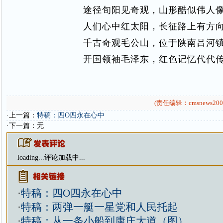
途径旬阳见奇观，山形酷似伟人
人们心中红太阳，长征路上有方
千古奇观毛公山，位于陕南吕河
开国领袖毛泽东，红色记忆代代
(责任编辑：cmsnews200
·上一篇：
特稿：四O四永在心中
·下一篇：无
loading...
评论加载中...
·
特稿：四O四永在心中
·
特稿：两弹一艇一星党和人民托起
·
特稿：从一条小船到康庄大道（图）