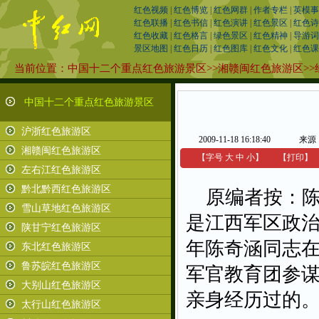
红色视频
|
红色博览
|
红色网群
|
作者专栏
|
英模事
红色联播
|
红色书信
|
红色演讲
|
红色景区
|
红色诗
红色收藏
|
红色格言
|
绿色景区
|
红色精神
|
导游词
景区地图
|
红色日历
|
红色图库
|
红色文化
|
红色课
当前位置：
中国十二个重点红色旅游景区
>>
湘赣闽红色旅游区
>>
中国十二个重点红色旅游景区
沪浙红色旅游区
2009-11-18 16:18:40
来源
湘赣闽红色旅游区
【字号
大
中
小
】
【
打印
】
左右江红色旅游区
黔北黔西红色旅游区
原编者按：陈
雪山草地红色旅游区
是江西军区政
陕甘宁红色旅游区
年陈奇涵同志
东北红色旅游区
鲁苏皖红色旅游区
军官教育团参
大别山红色旅游区
亲身经历过的
太行山红色旅游区