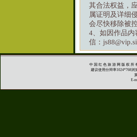
其合法权益，
属证明及详细
会尽快移除被
4、如因作品
信：js88@vip.si
中 国 红 色 旅 游 网 版 权 所 
建议使用分辩率1024*768
冀
E-ma