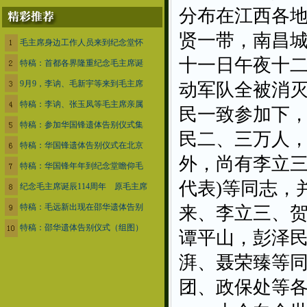
分布在江西各
贤一带，南昌
毛主席身边工作人员来到纪念堂怀
十一日午夜十
特稿：首都各界隆重纪念毛主席诞
9月9，李讷、毛新宇等来到毛主席
动军队全被消
特稿：李讷、张玉凤等毛主席亲属
民一致参加下
特稿：参加华国锋遗体告别仪式集
民二、三万人
特稿：华国锋遗体告别仪式在北京
外，尚有李立三
特稿：华国锋年年到纪念堂瞻仰毛
代表)等同志，
纪念毛主席诞辰114周年 原毛主席
特稿：毛远新出现在邵华遗体告别
来、李立三、
特稿：邵华遗体告别仪式（组图）
谭平山，彭泽
湃、聂荣臻等
团、政保处等