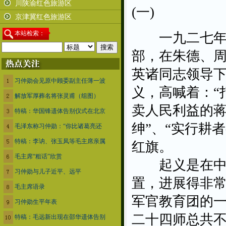
川陕渝红色旅游区
(一)
京津冀红色旅游区
本
站检索：
一九二七年八
部，在朱德、
英诸同志领导下
习仲勋会见原中顾委副主任薄一波
义，高喊着：“
解放军厚葬名将张灵甫（组图）
卖人民利益的蒋
特稿：华国锋遗体告别仪式在北京
绅”、“实行耕
毛泽东称习仲勋：“你比诸葛亮还
特稿：李讷、张玉凤等毛主席亲属
红旗。
毛主席“粗话”欣赏
起义是在中国
习仲勋与儿子近平、远平
置，进展得非
毛主席语录
军官教育团的
习仲勋生平年表
二十四师总共
特稿：毛远新出现在邵华遗体告别