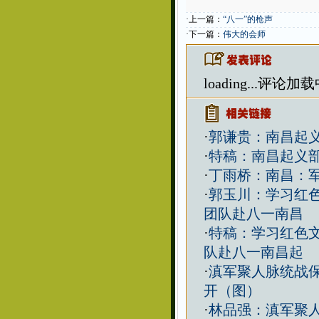
·上一篇：
“八一”的枪声
·下一篇：
伟大的会师
loading...
评论加载中.
·
郭谦贵：南昌起
·
特稿：南昌起义
·
丁雨桥：南昌：
·
郭玉川：学习红色
团队赴八一南昌
·
特稿：学习红色文
队赴八一南昌起
·
滇军聚人脉统战保
开（图）
·
林品强：滇军聚人