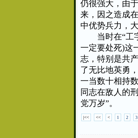
仍很强大，由
来，因之造成
中优势兵力，
当时在“工字
一定要处死)这
志，特别是共
了无比地英勇
一当数十相持
同志在敌人的刑
党万岁”。
|<<
<<
<
1
2
3