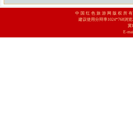
中 国 红 色 旅 游 网 版 权 所 
建议使用分辩率1024*768浏
冀I
E-mai