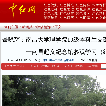
红色视频
红色博览
红色网群
作者专
|
|
|
红色联播
红色书信
红色演讲
红色景
|
|
|
红色收藏
红色格言
绿色景区
红色精
|
|
|
景区地图
红色日历
红色图库
红色文
|
|
|
当前位置：
新闻类
>>
特稿精选
>>
正文
聂晓辉：南昌大学理学院10级本科生支
一南昌起义纪念馆参观学习（
2012-12-03 10:02:55
来源：
中红网—中国红色旅游网
作者：聂晓辉
【字号
大
中
小
】
【
打印
】
【
投稿
】
【
纠错
】
【
论坛
】
【收藏】
E-mail推荐: