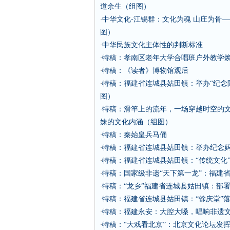
道余生（组图）
中华文化-江锡群：文化为魂 山庄为骨—
·
图）
中华民族文化主体性的判断标准
·
特稿：孝南区老年大学合唱班户外教学
·
特稿：《读者》博物馆观后
·
特稿：福建省连城县姑田镇：举办“纪念陈
·
图）
特稿：滑竿上的流年，一场穿越时空的
·
妹的文化内涵（组图）
特稿：秦始皇兵马俑
·
特稿：福建省连城县姑田镇：举办纪念妈祖
·
特稿：福建省连城县姑田镇：“传统文化
·
特稿：国家级非遗“天下第一龙”：福建
·
特稿：“龙乡”福建省连城县姑田镇：部
·
特稿：福建省连城县姑田镇：“馀庆堂”落
·
特稿：福建永安：大腔大嗓，唱响非遗文
·
特稿：“大戏看北京”：北京文化论坛发
·