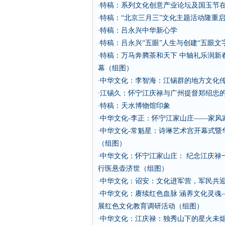
特稿：系列文化创意产业论坛及国玉节
·
特稿：“北京三月三”文化主题活动隆重
·
特稿：吕永兴中华新心学
·
特稿：吕永兴“五眼”人生与创建“五眼文
·
特稿：万马奔腾茶和天下 中轴礼乐润新春
·
幕（组图）
中华文化：李智海：江锡群的地方文化
·
江锡久：怀宁江庆禄与广州提督郑绍忠
·
特稿：天水博物馆印象
·
中华文化-李正：怀宁江家山庄——家风
·
中华文化-常魁星：诗琳艺术宫开幕式暨
·
（组图）
中华文化：怀宁江家山庄： 纪念江庆禄
·
行医悬壶济世（组图）
中华文化：诏安：文化进军营，军民共
·
中华文化：赓续红色血脉 涵养文化灵魂
·
展红色文化教育调研活动（组图）
中华文化：江庆禄：独秀山下的星火未熄
·