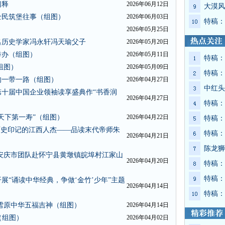
阐释
2026年06月12日
大漠风
全民筑堡往事（组图）
2026年06月03日
特稿：
2026年05月25日
名历史学家冯永轩冯天瑜父子
2026年05月20日
举办（组图）
2026年05月11日
特稿：
组图）
2026年05月09日
特稿：
响一带一路（组图）
2026年04月27日
中红头
十届中国企业领袖读享盛典作“书香润
2026年04月27日
特稿：
天下第一寿”（组图）
2026年04月22日
特稿：
历史印记的江西人杰——品读末代帝师朱
特稿：
2026年04月21日
陈龙狮
安庆市团队赴怀宁县黄墩镇皖埠村江家山
2026年04月20日
特稿：
特稿：
“诵读中华经典，争做‘金竹’少年”主题
2026年04月14日
特稿：
雪原中华五福吉神（组图）
2026年04月14日
（组图）
2026年04月02日