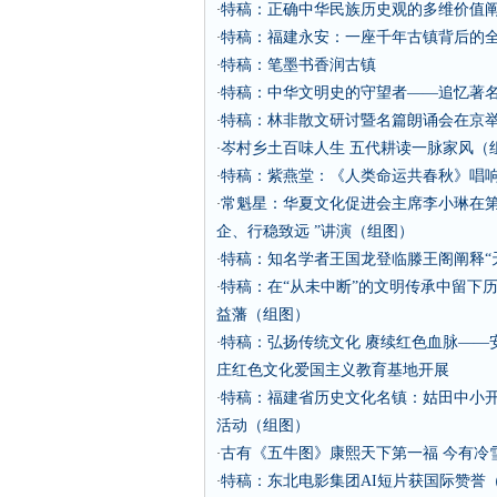
特稿：正确中华民族历史观的多维价值
·
特稿：福建永安：一座千年古镇背后的
·
特稿：笔墨书香润古镇
·
特稿：中华文明史的守望者——追忆著
·
特稿：林非散文研讨暨名篇朗诵会在京
·
岑村乡土百味人生 五代耕读一脉家风（
·
特稿：紫燕堂：《人类命运共春秋》唱
·
常魁星：华夏文化促进会主席李小琳在第
·
企、行稳致远 ”讲演（组图）
特稿：知名学者王国龙登临滕王阁阐释“
·
特稿：在“从未中断”的文明传承中留下
·
益藩（组图）
特稿：弘扬传统文化 赓续红色血脉——
·
庄红色文化爱国主义教育基地开展
特稿：福建省历史文化名镇：姑田中小开展
·
活动（组图）
古有《五牛图》康熙天下第一福 今有冷
·
特稿：东北电影集团AI短片获国际赞誉
·