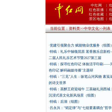
中红网
|
红色联播
|
红色收藏
|
景区地图
|
当前位置：
资料类
>>
中华文化
>>
列表
党建引领聚合力 赋能物业优服务（组图
·
特稿：礼乐中轴颂屈原 茗香雅乐启新程——
·
二届人民礼乐艺术节暨2027第三届
特稿：探寻红色印记 体验活字印刷——
·
色印记 解码融媒传播”主题研
特稿：“三见”人生：纵笔山河风物 素笺
·
的诗文世界
特稿：茶醉王府迎端午 三茶融礼润西城
·
沉浸式茶文化新风场景（组图）
特稿：后湖（组图）
·
吕永兴：“韬定律”与“七链要素耦合”哲
·