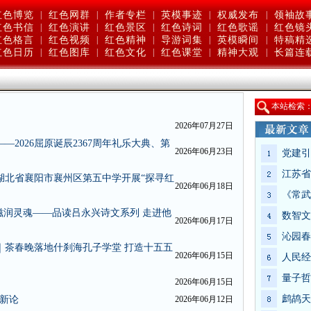
红色博览
|
红色网群
|
作者专栏
|
英模事迹
|
权威发布
|
领袖故
红色书信
|
红色演讲
|
红色景区
|
红色诗词
|
红色歌谣
|
红色镜
红色格言
|
红色视频
|
红色精神
|
导游词集
|
英模瞬间
|
特稿精
红色日历
|
红色图库
|
红色文化
|
红色课堂
|
精神大观
|
长篇连
本站检索
）
2026年07月27日
2026屈原诞辰2367周年礼乐大典、第
2026年06月23日
党建引
江苏省
湖北省襄阳市襄州区第五中学开展“探寻红
2026年06月18日
《常武
滋润灵魂——品读吕永兴诗文系列 走进他
数智文
2026年06月17日
沁园春
｜茶春晚落地什刹海孔子学堂 打造十五五
2026年06月15日
人民经
量子哲
2026年06月15日
鹧鸪天
学新论
2026年06月12日