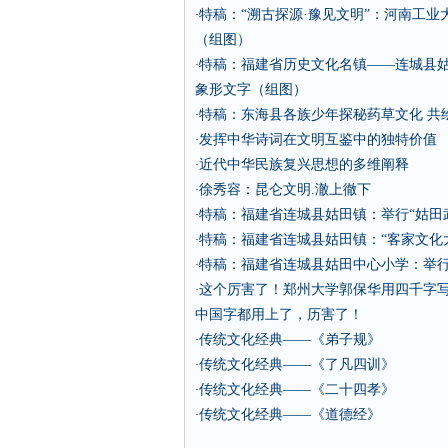
特稿：“溯古探源·豫见文明”：河南工
·
（组图）
特稿：福建省历史文化名镇——连城县姑
·
象形文字（组图）
特稿：东海县各族少年探秘药草文化 共
·
发挥中华诗词在文明互鉴中的独特价值
·
近代中华民族复兴思想的多维阐释
·
徐秀容：昆仑文明.澈上徹下
·
特稿：福建省连城县姑田镇：举行“姑田
·
特稿：福建省连城县姑田镇：“客家文化
·
特稿：福建省连城县姑田中心小学：举
·
这个厉害了！郑州大学郭保华用四千字
·
中国字都用上了，历害了！
传统文化经典——《弟子规》
·
传统文化经典——《了凡四训》
·
传统文化经典——《二十四孝》
·
传统文化经典——《道德经》
·