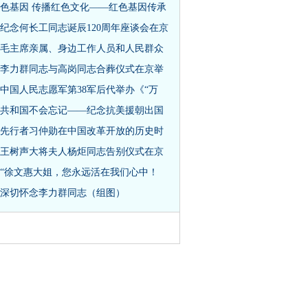
色基因 传播红色文化——红色基因传承
纪念何长工同志诞辰120周年座谈会在京
毛主席亲属、身边工作人员和人民群众
李力群同志与高岗同志合葬仪式在京举
中国人民志愿军第38军后代举办《“万
共和国不会忘记——纪念抗美援朝出国
先行者习仲勋在中国改革开放的历史时
王树声大将夫人杨炬同志告别仪式在京
“徐文惠大姐，您永远活在我们心中！
深切怀念李力群同志（组图）