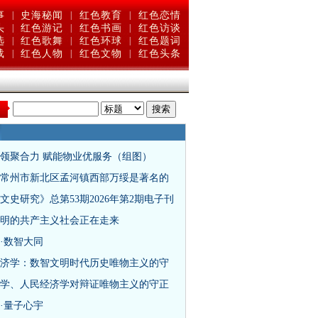
事
|
史海秘闻
|
红色教育
|
红色恋情
头
|
红色游记
|
红色书画
|
红色访谈
选
|
红色歌舞
|
红色环球
|
红色题词
载
|
红色人物
|
红色文物
|
红色头条
：
领聚合力 赋能物业优服务（组图）
常州市新北区孟河镇西部万绥是著名的
文史研究》总第53期2026年第2期电子刊
明的共产主义社会正在走来
·数智大同
济学：数智文明时代历史唯物主义的守
学、人民经济学对辩证唯物主义的守正
·量子心宇