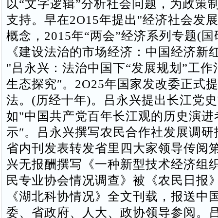
以“文字逻辑”分析社会问题，为政策
支持。早在2O15年提出"经济社会发
概念，2015年“两会”经济系列专题(
《建设法治的市场经济：中国经济新
"吕永兴：法治中国下“发展规划”工
生态探究″。2O25年国家发改委正式
法。(历经十年)。吕永兴提出长江党
如"中国共产党百年长江观的历史演进
示″。吕永兴撰写农民合作社发展调研
省内刊发表转发省里四大家领导传阅
兴无报酬撰写《一种新型技术经济组
民专业协会情况调查》被《农民日报
《湖北科协情况》全文刊载，报送中
委、省政府、人大、政协领导参阅。吕