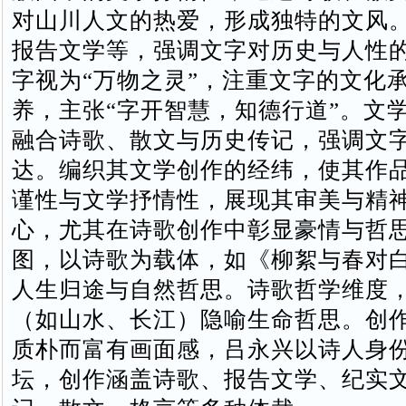
对山川人文的热爱，形成独特的文风
报告文学等，强调文字对历史与人性的
字视为“万物之灵”，注重文字的文化
养，主张“字开智慧，知德行道”。‌‌文
融合诗歌、散文与历史传记，强调文
达。编织其文学创作的经纬，使其作
谨性与文学抒情性‌，展现其审美与精
心，尤其在诗歌创作中彰显豪情与哲思
图，以诗歌为载体，如《柳絮与春对
人生归途与自然哲思。诗歌哲学维度
（如山水、长江）隐喻生命哲思。‌‌创作
质朴而富有画面感，吕永兴以诗人身
坛，创作涵盖诗歌、报告文学、纪实