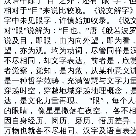
汉语中除了“目”之外，还有“眼”字，但
相对于“目”来说比较晚。《说文解字
字中未见眼字，许慎始加收录。《说
对“眼”说解为：“目也。”唐《般若波
说及目，即眼，由內向外望，即为看
望，亦为观。均为动词，尽管同样是汉
不尽相同，却文字表达。前者是，欣
者觉察，觉知，是内敛，从某种意义
是一种哲学范畴，充满智慧与文字力
穿越时空，穿越地域穿越地理概念，
达，是文化力量再现。 "眼″，每个
的眼睛， 像星星撒落在夜空 ， 各不相
因自身经历、阅历、磨历、悟历差异
万物也就各不尽相同。汉字及语言表