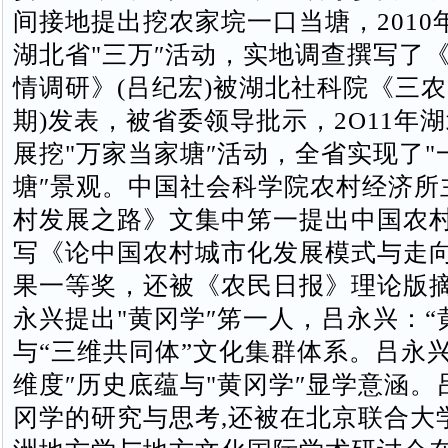
间接地提出挖农家垸一口当塘，2010
湖北省"三万″活动，实地调查撰写了
情调研》(吕纪宏)被湖北社科院《三农
期)发表，被省委领导批示，2O11年
展挖"万家当家塘″活动，全省实现了"
塘″景观。中国社会科学院农村经济所
村发展之路》文集中笫一提出中国农
写《论中国农村城市化发展模式与走
果一等奖，还被《农民日报》理论版
永兴提出"黄冈学″笫一人，吕永兴：“
与“三维共同体”文化集群体系。吕永
维度″历史底蕴与"黄冈学″显学意涵。吕
冈学的研究与思考,还被在北京联合大