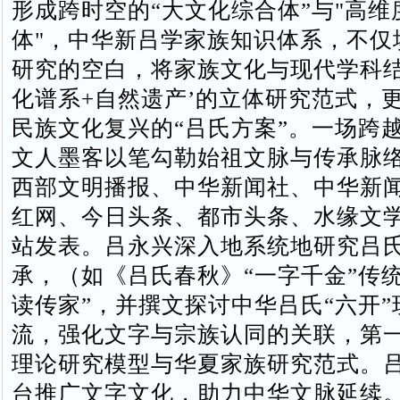
形成跨时空的“大文化综合体”‌与"高
体"，中华新吕学家族知识体系，不仅
研究的空白，将家族文化与现代学科结
化谱系+自然遗产’的立体研究范式，
民族文化复兴的“吕氏方案”‌‌。一场跨
文人墨客以笔勾勒始祖文脉与传承脉
西部文明播报、中华新闻社、中华新
红网、今日头条、都市头条、水缘文学
站发表。吕永兴深入地系统地研究吕
承，（如《吕氏春秋》“一字千金”传
读传家”，并撰文探讨中华吕氏“六开
流，强化文字与宗族认同的关联‌，第
理论研究模型与华夏家族研究范式。
台推广文字文化，助力中华文脉延续‌。