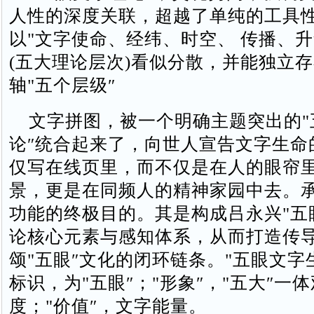
人性的深度关联，超越了单纯的工具
以"文字使命、经纬、时空、 传播、升
(五大理论层次)看似分散，并能独立
轴"五个层级″
文字拼图，被一个明确主题突出的"
论″统合起来了，向世人宣告文字生命
仅写在线页里，而不仅是在人的眼帘
景，更是在同频人的精神家园中去。
功能的终极目的。其是构成吕永兴"五
论核心元素与感知体系，从而打造传
颂"五眼″文化的闭环链条。"五眼文字
标识，为"五眼″；"形象″，"五大″一
度；"价值″，文字能量。