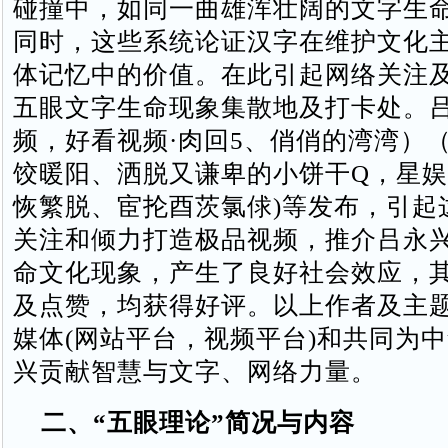
碰撞中，如同一曲雄浑壮阔的文字生
同时，这些系统论证汉字在维护文化
体记忆中的价值。‌在此引起网络关注
五眼文字生命现象集散地及打卡处。
频，好看视频·肉回5、俏俏的湾湾）（
饺暖阳、洒脱又谦卑的小饼干Q，星娱
恢繁脱、宦抡酉茨氯俅)等发布，引起
关注和倾力打造极品视频，推介吕永
命文化现象，产生了良好社会效应，
及点赞，均获得好评。以上作者及主
媒体(网站平台，视频平台)和共同为
兴贡献智慧与文字、网络力量。
二、“五眼理论”简况与内容