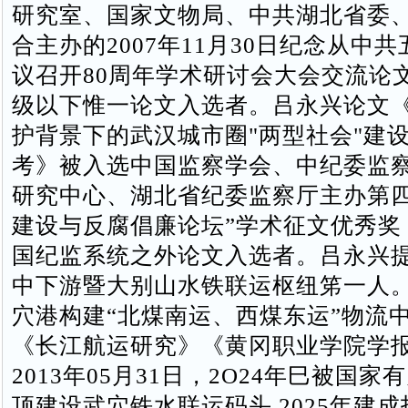
研究室、国家文物局、中共湖北省委
合主办的2007年11月30日纪念从中
议召开80周年学术研讨会大会交流论
级以下惟一论文入选者。吕永兴论文
护背景下的武汉城市圈"两型社会"建
考》被入选中国监察学会、中纪委监
研究中心、湖北省纪委监察厅主办第四
建设与反腐倡廉论坛”学术征文优秀奖
国纪监系统之外论文入选者。吕永兴
中下游暨大别山水铁联运枢纽笫一人
穴港构建“北煤南运、西煤东运”物流
《长江航运研究》《黄冈职业学院学
2013年05月31日，2O24年巳被国
顶建设武穴铁水联运码头.2025年建