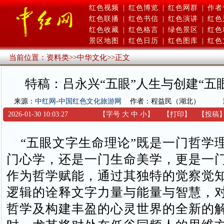
红色视频
|
红色博览
|
红色网群
|
作者
红色联播
|
红色书信
|
红色演讲
|
红色
红色收藏
|
红色格言
|
绿色景区
|
红色
景区地图
|
红色日历
|
红色图库
|
红色
当前位置：
资料类
>>
中华文化
>>
正文
特稿：吕永兴“五眼”人生与创建“五
来源：
中红网-中国红色文化旅游网
作者：程益民（湖北）
2026-01-30 10:03:27
【字号
大
中
小
】
【
打印
】
【
投稿
“五眼文字生命理论”既是一门哲学
门心学，还是一门生命美学，更是一
作为哲学赋能，通过其独特的觉察觉
逻辑的诠释文字力量与能量与智慧，
哲学及构建丰盈的心灵世界的全新的