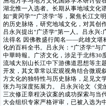
洲地方学与地方文化国际学术研讨会
湖北惟一入选者。长期从事地域文化
如”黄冈学”“广济学″等，聚焦长江文
的历史脉络，研究地域文化，对其创
吕永兴提出"广济学″第一人。吕永兴:
法得名 因佛教盛行闻名——此雄文堪
化的百科全书。吕永兴：“广济学”与广
中華時報。广济文化，涉足于北纬30
流域大别山长江中下游佛道思想等主
开发，其文章常以宏观视角结合微观
方文化的独特性与历史脉络‌，足见文
张力‌与深度拓展力。‌‌ 吕永兴论文《
三次修正章程决议案的成功探索与当
大会组织专家严格评审，已被入选为