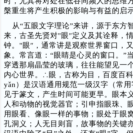
时，尤其将对处在低谷同频人的思维
槃重生将产生积极的影响与有益
从“五眼文字理论”来讲，源于东方
来，古圣先贤对"眼″定义及其诠释，
钟。"眼″，通常讲是观察世界窗口，
象。常言道：“眼睛是心灵的窗口。”
穿透那扇晶莹的玻璃，往往能望见一
内心世界。∴眼，古称为目，百度百
yǎn）是汉语通用规范一级汉字（常
见于篆文，产生时间可能更早。眼本
人和动物的视觉器官；引申指眼珠、
用眼看、像眼一样的事物；眼处于眼
孔洞义；人无目则盲，故事物的关键