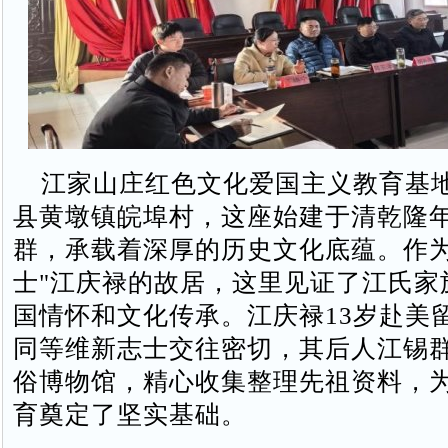
江家山庄红色文化爱国主义教育基
县黄墩镇皖埠村，这座始建于清乾隆
群，承载着深厚的历史文化底蕴。作为
士"江庆禄的故居，这里见证了江氏家
国情怀和文化传承。江庆禄13岁赴美
同等维新志士交往密切，其后人江锡
俗博物馆，精心收集整理先祖资料，
育奠定了坚实基础。