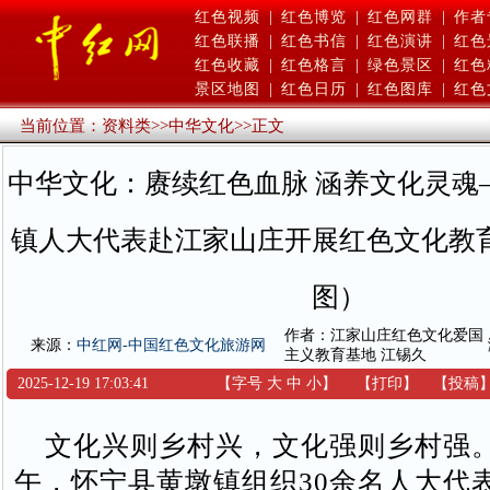
红色视频
|
红色博览
|
红色网群
|
作者
红色联播
|
红色书信
|
红色演讲
|
红色
红色收藏
|
红色格言
|
绿色景区
|
红色
景区地图
|
红色日历
|
红色图库
|
红色
当前位置：
资料类
>>
中华文化
>>
正文
中华文化：赓续红色血脉 涵养文化灵魂
镇人大代表赴江家山庄开展红色文化教
图）
作者：江家山庄红色文化爱国
来源：
中红网-中国红色文化旅游网
主义教育基地 江锡久
2025-12-19 17:03:41
【字号
大
中
小
】
【
打印
】
【
投稿
文化兴则乡村兴，文化强则乡村强。1
午，怀宁县黄墩镇组织30余名人大代