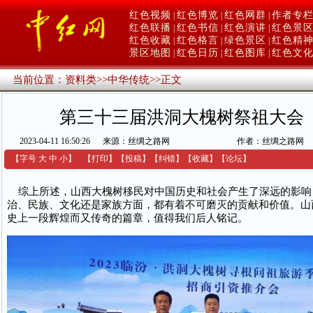
红色视频
红色博览
红色网群
作者专
|
|
|
红色联播
红色书信
红色演讲
红色景
|
|
|
红色收藏
红色格言
绿色景区
红色精
|
|
|
景区地图
红色日历
红色图库
红色文
|
|
|
当前位置：
资料类
>>
中华传统
>>
正文
第三十三届洪洞大槐树祭祖大会
2023-04-11 16:50:26
来源：丝绸之路网
作者：丝绸之路网
【字号
大
中
小
】
【
打印
】
【
投稿
】
【
纠错
】
【收藏】
【
论坛
】
综上所述，山西大槐树移民对中国历史和社会产生了深远的影响
治、民族、文化还是家族方面，都有着不可磨灭的贡献和价值。山
史上一段辉煌而又传奇的篇章，值得我们后人铭记。