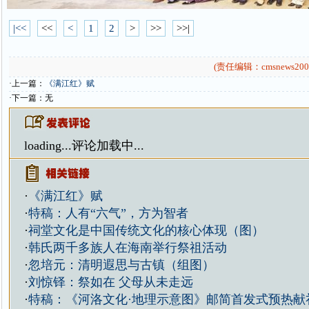
|<<
<<
<
1
2
>
>>
>>|
(责任编辑：cmsnews200
·上一篇：
《满江红》赋
·下一篇：无
loading...
评论加载中...
·
《满江红》赋
·
特稿：人有“六气”，方为智者
·
祠堂文化是中国传统文化的核心体现（图）
·
韩氏两千多族人在海南举行祭祖活动
·
忽培元：清明遐思与古镇（组图）
·
刘惊铎：祭如在 父母从未走远
·
特稿：《河洛文化·地理示意图》邮简首发式预热献