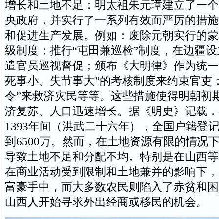
增长和土地不足：明太祖朱元璋建立了一个
央政府，并实行了一系列有效而严厉的措施
和促进生产发展。例如：废除元朝实行的蒙
级制度；推行“屯田兼巡检”制度，在边疆
遣官员巡视督促；颁布《大明律》作为统一
死事小、失节事大”的考核制度来约束官吏
令”来救济灾民等等。这些措施使得明朝初
济复苏、人口迅速增长。据《明史》记载，在
1393年间（洪武二十六年），全国户籍登记
到6500万。然而，在土地资源有限的情况
导致土地不足和分配不均。特别是在山西等
在商业活动受到限制和土地兼并的影响下，
富豪手中，而大多数农民则陷入了赤贫和困
山西人开始寻求外出经商或移民的机会。