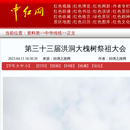
红色视频
红色博览
红色网群
作者专
|
|
|
红色联播
红色书信
红色演讲
红色景
|
|
|
红色收藏
红色格言
绿色景区
红色精
|
|
|
景区地图
红色日历
红色图库
红色文
|
|
|
当前位置：
资料类
>>
中华传统
>>
正文
第三十三届洪洞大槐树祭祖大会
2023-04-11 16:50:26
来源：丝绸之路网
作者：丝绸之路网
【字号
大
中
小
】
【
打印
】
【
投稿
】
【
纠错
】
【收藏】
【
论坛
】