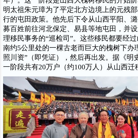
年）。这一阶段是山西大槐树移民的开始阶
明太祖朱元璋为了平定北方边境上的元残部
行的屯田政策。他先后下令从山西平阳、潞
募百姓前往河北保定、易县等地屯田，并设
理移民事务的“巡检司”。这些移民都要经
南约5公里处的一棵古老而巨大的槐树下办
照川资”（即凭证），然后再出发。据《明
一阶段共有20万户（约100万人）从山西