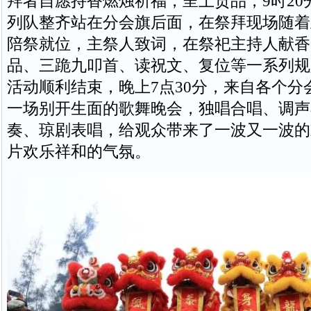
拜者自愿持香燃烛祈福，呈上贡品，9时20
列队整齐站在分会旗后面，在祭拜现场随着
陪祭就位，主祭人致词，在祭祀主持人献香
品、三跪九叩首、读祝文、复位等一系列规
活动顺利结束，晚上7点30分，来自各个分
一场别开生面的歌舞晚会，独唱合唱、调声
奏、琼剧表唱，给观众带来了一波又一波的
片欢乐祥和的气氛。