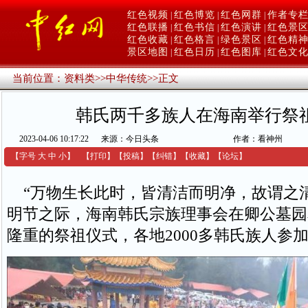
红色视频
红色博览
红色网群
作者专
|
|
|
红色联播
红色书信
红色演讲
红色景
|
|
|
红色收藏
红色格言
绿色景区
红色精
|
|
|
景区地图
红色日历
红色图库
红色文
|
|
|
当前位置：
资料类
>>
中华传统
>>
正文
韩氏两千多族人在海南举行祭
2023-04-06 10:17:22
来源：今日头条
作者：看神州
【字号
大
中
小
】
【
打印
】
【
投稿
】
【
纠错
】
【收藏】
【
论坛
】
“万物生长此时，皆清洁而明净，故谓之清明
明节之际，海南韩氏宗族理事会在卿公墓园
隆重的祭祖仪式，各地2000多韩氏族人参