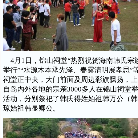
4月1日，锦山祠堂“热烈祝贺海南韩氏宗
举行”“水源木本承先泽、春露清明展孝思”
祠堂正中央，大门前面及周边彩旗飘扬，上午
自岛内外各地的宗亲3000多人在锦山祠堂
活动，分别祭祀了韩氏得姓始祖韩万公（韩
琼始祖韩显卿公。