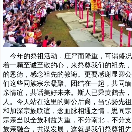
今年的祭祖活动，庄严而隆重，可谓盛况
着一颗至诚至敬的心，来祭奠我们的祖先，
的恩德，感念祖先的教诲。更要感谢显卿公
们这些同族宗亲凝聚、团结在一起，共同缅
亲情谊，共话美好未来。斯人已乘黄鹤去，
人。今天站在这里的卿公后裔，当弘扬先祖
和加深宗族联谊，念血脉相通之情，思同宗
宗亲当以全族利益为重，不分南北，不分支
族亲融合，共谋发展，这就是我们祭奠祖先