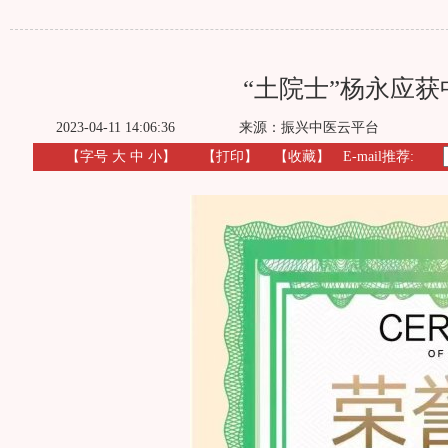
“土院士”杨永应获
2023-04-11 14:06:36
来源：
振兴中医云平台
【字号
大
中
小
】
【
打印
】
【收藏】
E-mail推荐: