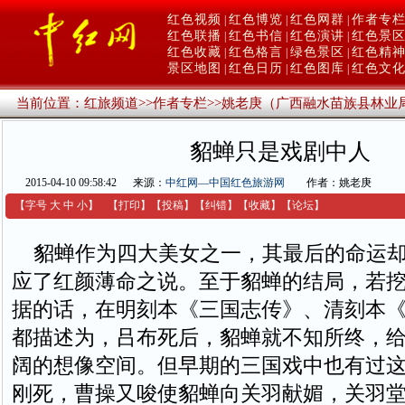
红色视频
红色博览
红色网群
作者专
|
|
|
红色联播
红色书信
红色演讲
红色景
|
|
|
红色收藏
红色格言
绿色景区
红色精
|
|
|
景区地图
红色日历
红色图库
红色文
|
|
|
当前位置：
红旅频道
>>
作者专栏
>>
姚老庚（广西融水苗族县林业
貂蝉只是戏剧中人
2015-04-10 09:58:42
来源：
中红网—中国红色旅游网
作者：姚老庚
【字号
大
中
小
】
【
打印
】
【
投稿
】
【
纠错
】
【收藏】
【
论坛
】
貂蝉作为四大美女之一，其最后的命运却
应了红颜薄命之说。至于貂蝉的结局，若
据的话，在明刻本《三国志传》、清刻本
都描述为，吕布死后，貂蝉就不知所终，
阔的想像空间。但早期的三国戏中也有过
刚死，曹操又唆使貂蝉向关羽献媚，关羽