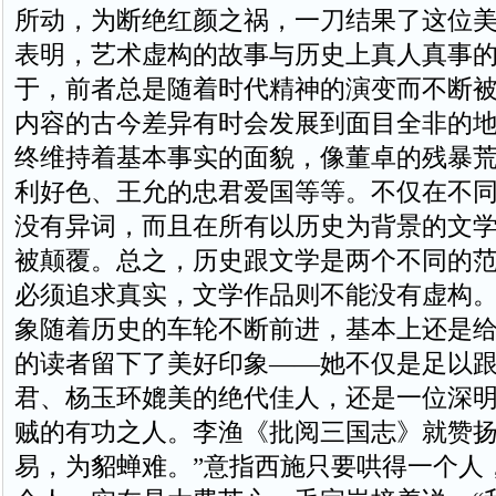
所动，为断绝红颜之祸，一刀结果了这位
表明，艺术虚构的故事与历史上真人真事
于，前者总是随着时代精神的演变而不断
内容的古今差异有时会发展到面目全非的
终维持着基本事实的面貌，像董卓的残暴
利好色、王允的忠君爱国等等。不仅在不
没有异词，而且在所有以历史为背景的文
被颠覆。总之，历史跟文学是两个不同的
必须追求真实，文学作品则不能没有虚构
象随着历史的车轮不断前进，基本上还是
的读者留下了美好印象——她不仅是足以
君、杨玉环媲美的绝代佳人，还是一位深
贼的有功之人。李渔《批阅三国志》就赞扬
易，为貂蝉难。”意指西施只要哄得一个人