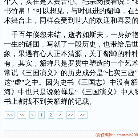
个人，实在是大费苦心。毛宗岗接着说：“
书竹帛！”可以想见，与时俱进的貂蝉，在
术舞台上，同样会受到世人的欢迎和喜爱
千百年倏忽未结，逝者如斯夫，一身娇艳
一生的谜团，写就了一段历史，也带给后
象，果遇有心人正本清源，关于貂蝉的种
有。其实，貂蝉只是罗贯中塑造的一个艺
常说《三国演义》的历史成分是“七实三虚
这“虚”之中。因为史书《三国志》中没有
海》中也只是说貂蝉是“《三国演义》中人
书上都找不到关貂蝉的记载。
|<<
<<
<
1
2
>
>>
>>|
(责任编辑：cmsnews200