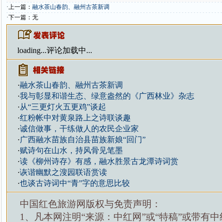
·上一篇：
融水茶山春韵、融州古茶新调
·下一篇：无
loading...
评论加载中...
·
融水茶山春韵、融州古茶新调
·
我与彰显和谐生态、绿意盎然的《广西林业》杂志
·
从“三更灯火五更鸡”谈起
·
红粉帐中对黄泉路上之诗联谈趣
·
诚信做事，干练做人的农民企业家
·
广西融水苗族自治县苗族新娘“回门”
·
赋诗句在山水，持风骨见笔墨
·
读《柳州诗存》有感，融水胜景古龙潭诗词赏
·
诙谐幽默之溲园联语赏读
·
也谈古诗词中“青”字的意思比较
中国红色旅游网版权与免责声明：
1、凡本网注明“来源：中红网”或“特稿”或带有中