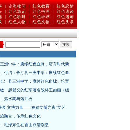
事
|
史海秘闻
|
红色教育
|
红色恋情
头
|
红色游记
|
红色书画
|
红色访谈
选
|
红色歌舞
|
红色环球
|
红色题词
载
|
红色人物
|
红色文物
|
红色头条
：
三洲中学：赓续红色血脉，培育时代新
、付洁：长汀县三洲中学：赓续红色血
长汀县三洲中学：赓续红色血脉，培育
敏一起就义的红军著名战将王如痴（组
：落水狗与落井石
呼唤 文博力量——福建文博之夜”文艺
旅融合，传承红色文化
9年：毛泽东住在香山双清别墅