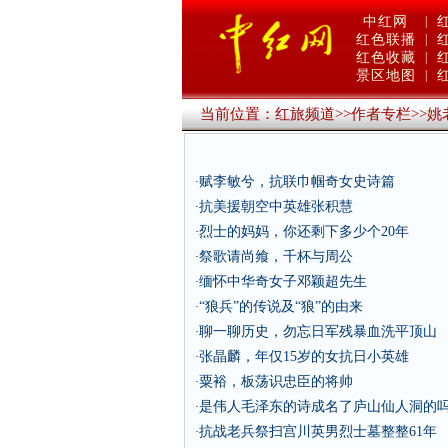
中红网
|
红色联播
|
红色收藏
|
景区地图
|
当前位置：
红旅频道
>>
作者专栏
>>
姚
赋李敏兮，抗联巾帼奇女史诗篇
·
抗美援朝空中英雄张积慧
·
烈士的妈妈，你还剩下多少个20年
·
祭歌请尚飨，千杯与周公
·
缅怀中华奇女子邓颖超先生
·
“狼兵”的传说及“狼”的由来
·
聊一聊历史，勿忘日军残暴血洗平顶山
·
张晶麟，年仅15岁的女抗日小英雄
·
粟裕，板荡识忠臣的将帅
·
是伟人毛泽东的诗成名了庐山仙人洞的
·
抗战老兵祭扫宫川英男烈士墓整整61年
·