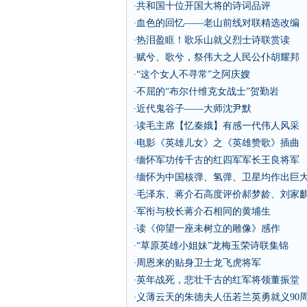
共和国十位开国大将的诗词品评
·
血色的回忆——老山前线对联精选改编
·
热泪盈眶！歌乐山就义烈士诗联赏读
·
赋兮、歌兮，祭伟大之人民公仆胡耀邦
·
“这个女人不寻常”之阿庆嫂
·
不屈的“布尔什维克女战士”贺勤岩
·
近代鬼谷子——大师沈尹默
·
读毛主席【忆秦娥】有感一代伟人风采
·
电影《英雄儿女》之《英雄赞歌》插曲
·
缅怀军功传千古的红四军军长王良将军
·
缅怀为中国核弹、氢弹、卫星均作出巨
·
毛泽东、蒋介石高度评价郝梦龄、刘家
·
军衔与校长蒋介石相同的黄埔生
·
读《仰望一座未树立的雕像》感作
·
“草原英雄小姐妹”龙梅玉荣诗联集锦
·
周恩来的贴身卫士龙飞虎将军
·
英年战死，悲壮千古的红军将领董振堂
·
义薄云天的朱德夫人伍若兰英勇就义90
·