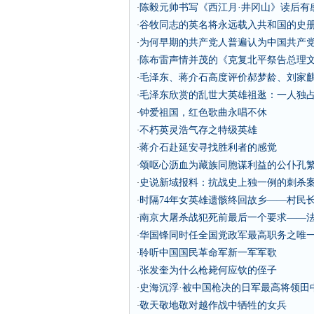
陈毅元帅书写《西江月·井冈山》读后有
·
谷牧同志的英名将永远载入共和国的史
·
为何早期的共产党人普遍认为中国共产党成
·
陈布雷声情并茂的《克复北平祭告总理
·
毛泽东、蒋介石高度评价郝梦龄、刘家
·
毛泽东欣赏的乱世大英雄祖逖：一人独
·
钟爱祖国，红色歌曲永唱不休
·
不朽英灵浩气存之特级英雄
·
蒋介石赴延安寻找胜利者的感觉
·
颂呕心沥血为藏族同胞谋利益的公仆孔
·
史说新域报料：抗战史上独一例的刺杀
·
时隔74年女英雄遗骸终回故乡——村民
·
南京大屠杀战犯死前最后一个要求——
·
华国锋同时任全国党政军最高职务之唯
·
聆听中国国民革命军新一军军歌
·
张发奎为什么枪毙何应钦的侄子
·
史海沉浮·被中国枪决的日军最高将领田
·
敬天敬地敬对越作战中牺牲的女兵
·