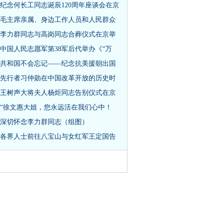
纪念何长工同志诞辰120周年座谈会在京
毛主席亲属、身边工作人员和人民群众
李力群同志与高岗同志合葬仪式在京举
中国人民志愿军第38军后代举办《“万
共和国不会忘记——纪念抗美援朝出国
先行者习仲勋在中国改革开放的历史时
王树声大将夫人杨炬同志告别仪式在京
“徐文惠大姐，您永远活在我们心中！
深切怀念李力群同志（组图）
各界人士前往八宝山与女红军王定国告