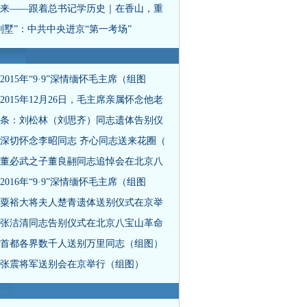
来——跟着总书记学历史｜在香山，重
别墅”：中共中央进京“第一考场”
2015年“9·9”深情缅怀毛主席（组图
2015年12月26日，毛主席亲属怀念他老
条：刘松林（刘思齐）同志遗体告别仪
深切怀念李昭同志 齐心同志送来花圈（
董必武之子董良翮同志追悼会在北京八
2016年“9·9”深情缅怀毛主席（组图
粟裕大将夫人楚青遗体送别仪式在京举
张洁清同志告别仪式在北京八宝山革命
首都各界数千人送别万里同志（组图）
张震将军送别会在京举行（组图）