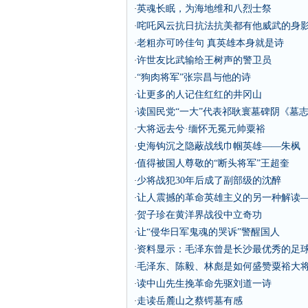
英魂长眠，为海地维和八烈士祭
·
咤吒风云抗日抗法抗美都有他威武的身
·
老粗亦可吟佳句 真英雄本身就是诗
·
许世友比武输给王树声的警卫员
·
“狗肉将军”张宗昌与他的诗
·
让更多的人记住红红的井冈山
·
读国民党“一大”代表祁耿寰墓碑阴《墓
·
大将远去兮·缅怀无冕元帅粟裕
·
史海钩沉之隐蔽战线巾帼英雄——朱枫
·
值得被国人尊敬的“断头将军”王超奎
·
少将战犯30年后成了副部级的沈醉
·
让人震撼的革命英雄主义的另一种解读
·
贺子珍在黄洋界战役中立奇功
·
让“侵华日军鬼魂的哭诉”警醒国人
·
资料显示：毛泽东曾是长沙最优秀的足
·
毛泽东、陈毅、林彪是如何盛赞粟裕大
·
读中山先生挽革命先驱刘道一诗
·
走读岳麓山之蔡锷墓有感
·