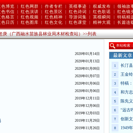
红色博览
|
红色网群
|
作者专栏
|
英模事迹
|
权威发布
|
领袖故
红色书信
|
红色演讲
|
红色景区
|
红色诗词
|
红色歌谣
|
红色镜
红色格言
|
红色视频
|
红色精神
|
导游词集
|
英模瞬间
|
特稿精
红色日历
|
红色图库
|
红色文化
|
红色课堂
|
精神大观
|
长篇连
老庚（广西融水苗族县林业局木材检查站）
>>
列表
本站检索
2020年01月14日
2020年01月13日
长汀县
2020年01月09日
王金铃
2020年01月07日
特稿：
2020年01月06日
2020年01月06日
和方志
2019年12月11日
陈先义
2019年12月06日
“远古
2019年12月03日
创新文
吗
2019年11月29日
194
2019年11月26日