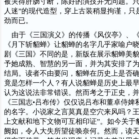
被哭得肝肠寸断，陈好的演技并无问题。只
人迷”的现代造型，穿上古装稍显拘谨，只
劲而已。
由于《三国演义》的传播《风仪亭》、《
《月下斩貂蝉》让貂蝉的名字几乎家喻户
剧《三国》不同的是，新版在展示貂蝉美
予她成熟、智慧的另一面，并为其安排了
结局。读者不由要问，貂蝉在历史上是否
竟是怎样一个人？有人说貂蝉是历史上最
认为这说法非常错误。然而考之于正史，
《三国志•吕布传》仅仅说吕布和董卓侍婢
的名字。小说家之言莫真是空穴来风吗？王
上文献和地下文物可互相印证”。如今关于
阙如，令人大失所望徒唤奈何。然而，读