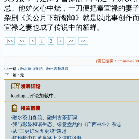
忌。他妒火心中烧，一刀便把秦宜禄的妻
杂剧《关公月下斩貂蝉》就是以此事创作
宜禄之妻也成了传说中的貂蝉。
|<<
<<
<
1
2
>
>>
>>|
(责任编辑：cmsnews200
·上一篇：
融水茶山春韵、融州古茶新调
·下一篇：无
loading...
评论加载中...
·
融水茶山春韵、融州古茶新调
·
我与彰显和谐生态、绿意盎然的《广西林业》杂志
·
从“三更灯火五更鸡”谈起
·
红粉帐中对黄泉路上之诗联谈趣