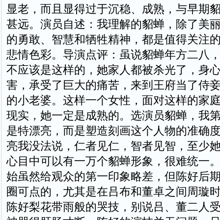
显老，而且显得过于沉稳、成熟，与早期
甚远。演员自述：我理解的貂蝉，除了美
的勇敢、智慧和牺牲精神，都是值得关注
悲情色彩。导演点评：虽说貂蝉年方二八
不应该是这样的，她家人都被杀光了，身
害，承受了巨大的痛苦，来到王府当了侍
的小老婆。这样一个女性，面对这样的家
现实，她一定是成熟的。选演员貂蝉，我
是特漂亮，而是塑造刻画这个人物的准确
亮我没法说，仁者见仁，智者见智，至少
心目中可以有一万个貂蝉形象，很难统一
始虽然给观众的第一印象略差，但陈好后
圈可点的，尤其是在吕布和董卓之间周璇
陈好梨花带雨般的哭技，别说吕、董二人