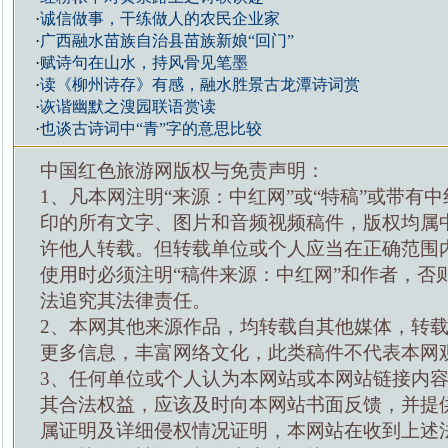
·
诚信做事，干练做人的农民企业家
·
广西融水苗族自治县苗族新娘“回门”
·
赋诗句在山水，持风骨见笔墨
·
读《柳州诗存》有感，融水胜景古龙潭诗词赏
·
诙谐幽默之溲园联语赏读
·
也谈古诗词中“青”字的意思比较
中国红色旅游网版权与免责声明：
1、凡本网注明“来源：中红网”或“特稿”或带有中
印的所有文字、图片和音频视频稿件，版权均属
许他人转载。但转载单位或个人应当在正确范围
使用时必须注明“稿件来源：中红网”和作者，否
法追究其法律责任。
2、本网其他来源作品，均转载自其他媒体，转
更多信息，丰富网络文化，此类稿件不代表本网
3、任何单位或个人认为本网站或本网站链接内
其合法权益，应该及时向本网站书面反馈，并提
属证明及详细侵权情况证明，本网站在收到上述