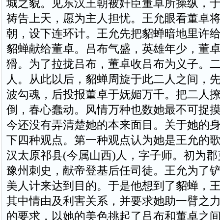
城之貌。见东汉王朝被奸臣董卓所操纵，
祷告上天，愿为主人担忧。王允眼看董卓
朝，设下连环计。王允先把貂蝉暗地里许
貂蝉献给董卓。吕布气盛，英雄年少，董
猾。为了拉拢吕布，董卓收吕布为义子。
人。从此以后，貂蝉周旋于此二人之间，
波勾魂，后投报董卓于妩媚万千。把二人
倒，春心蠢动。风情万种也数她最不可捉
今还没有弄清楚她的本来面目。关于她的
下四种观点。第一种观点认为她是王允的
汉太原祁县(今属山西)人，字子师。初为
豫州刺史，献帝登基后任司徒。王允为了
美人计来达到目的。于是他想到了貂蝉，
其中情由及利害关系，并要求她助一臂之
的要求，以她的美色挑起了吕布和董卓之