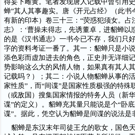
得妄下雌黄。笔者发现唐人记载中曾引用史
蝉”其人其事趣实。唐《开元占经》（此书
有新的印本）卷三十三：“荧惑犯须女。占
志》：‘曹操未得志，先诱董卓，进貂蝉以惑
的是《汉书通志》一书今已不存，我们只
字的资料考证一番了。其一：貂蝉只是小
添色彩而虚加进去的角色，正史并无详细
势影响这么大的风情人物，如果真有其人
记载吗？）；其二：小说人物貂蝉从事的活
家性质”，而“间谍”是国家性质极强的特殊
（或敌国）搜集国家情报的特务人员（新华字
谍”的定义）。貂蝉充其量只能说是个“卧底
谍”。据此，凭空认为貂蝉是间谍的说法是
貂蝉是东汉末年司徒王允的歌女，国色天