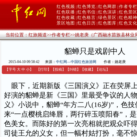
红色视频
红色博览
红色网群
作者专
|
|
|
红色联播
红色书信
红色演讲
红色景
|
|
|
红色收藏
红色格言
绿色景区
红色精
|
|
|
景区地图
红色日历
红色图库
红色文
|
|
|
当前位置：
红旅频道
>>
作者专栏
>>
姚老庚（广西融水苗族县林业
貂蝉只是戏剧中人
2015-04-10 09:58:42
来源：
中红网—中国红色旅游网
作者：姚老庚
【字号
大
中
小
】
【
打印
】
【
投稿
】
【
纠错
】
【收藏】
【
论坛
】
眼下，近期新版《三国演义》正在荧屏上
好演的貂蝉是新《三国》里最受争议的人
义》小说中，貂蝉“年方二八(16岁)”，色
来“一点樱桃启绛唇，两行碎玉喷阳春”，
色美女。而陈好的第一次亮相就把观众吓
司徒王允的义女，但一幅村姑打扮，毫不