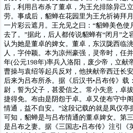
后，利用吕布杀了董卓，为王允排除异己
劳。事成后，貂蝉在花园里为王允祈祷拜
一片彩云遮月。王允见之曰：“貂蝉美色使
去了。”据此，后人都传说貂蝉有“闭月”之
认为她是董卓的婢女。董卓，东汉陇西临洮
人，字仲颖。本为凉州豪强，灵帝时，任
年(公元198年)率兵入洛阳，废少帝，立
曹操与袁绍等起兵反对，他挟献帝西迁长
后来为吕布所杀。据《后汉书•吕布传》载
尉，誓为父子，甚爱信之。常小失意，卓
捷得免。布由是阴怨于卓。卓又使布守中
情通，益不自安。”这段记载的就是凤仪亭
可知，貂蝉是与吕布情通的董卓婢女。第
是吕布之妻。据《三国志•吕布传》注引《