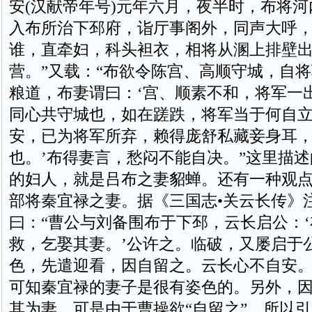
安(汉献帝年号)元年六月，夜半时，布将
入布所治下邳府，诣厅事阁外，同声大呼
谁，直牵妇，科头袒衣，相将从溷上排壁
营。”又载：“布欲令陈宫、高顺守城，自将
粮道，布妻谓曰：‘宫、顺素不和，将军一
同心共守城也，如在蹉跌，将军当于何自立
安，已为将军所弃，赖得庞舒私藏妾身耳
也。’布得妻言，愁闷不能自决。”这里描
的妇人，就是吕布之妻貂蝉。还有一种观
部将秦宜禄之妻。据《三国志•关云长传》
曰：“曹公与刘备围布于下邳，云长启公：
救，乞娶其妻。’公许之。临破，又屡启于
色，先遣迎看，因自留之。云长心不自安。
可知秦宜禄的妻子是很有姿色的。另外，
其为妻，可是由于曹操欲“自留之”，所以