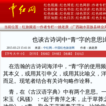
红色视频
红色博览
红色网群
作者专
|
|
|
红色联播
红色书信
红色演讲
红色景
|
|
|
红色收藏
红色格言
绿色景区
红色精
|
|
|
景区地图
红色日历
红色图库
红色文
|
|
|
当前位置：
红旅频道
>>
作者专栏
>>
姚老庚（广西融水苗族县林业
也谈古诗词中“青”字的意思
2015-03-23 15:41:16
来源：
中红网—中国红色旅游网
作者：姚老庚
【字号
大
中
小
】
【
打印
】
【
投稿
】
【
纠错
】
【收藏】
【
论坛
】
在浩瀚的古诗词海洋中，“青”字的使用频
其本义，或用其引申义，或用其比喻义，
而足。现笔者结合有关诗句略作诠释。
青，在《古汉语字典》中有两个意思。一
宋玉《风骚》：“起于青萍之末，止于草莽之