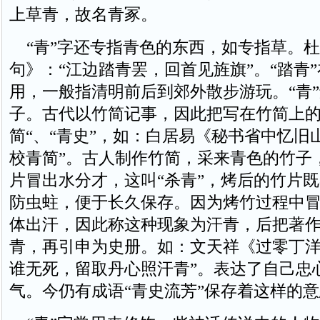
上草青，故名青冢。
“青”字还专指青色的东西，如专指草。杜
句》：“江边踏青罢，回首见旌旗”。“踏青
用，一般指清明前后到郊外散步游玩。“青
子。古代以竹简记事，因此把写在竹简上的
简“、“青史”，如：白居易《秘书省中忆旧
校青简”。古人制作竹简，采来青色的竹子
片冒出水分才，这叫“杀青”，烤后的竹片
防虫蛀，便于长久保存。因为烤竹过程中
体出汗，因此称这种现象为汗青，后把著
青，再引申为史册。如：文天祥《过零丁洋
谁无死，留取丹心照汗青”。表达了自己忠
气。今仍有成语“青史流芳”保存着这样的