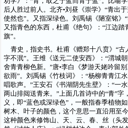
劝学》：“青，取之于蓝而青于蓝”。比喻
后人胜过前人。北齐•刘昼《崇学》“青出
使然也”。又指深绿色。刘禹锡《陋室铭》“
又指青色的东西，杜甫《绝句》：“江边踏
旗”。
青史，指史书。杜甫《赠郑十八贲》“古
字不泯”。王维《送元二使安西》：“渭城
舍青青柳色新。”唐•李白《梦游天姥吟留别
欲雨”。刘禹锡《竹枝词》：“杨柳青青江
唱歌声。”王安石《书湖阴先生壁》：“一
两山排闼送青来。”上面几首诗中的“青”字
义，即“蓝色或深绿色”，一般指春季植物
树木、叶子的颜色，这个意思一直沿用至
这种颜色来修饰山、天、云、春、丝（头