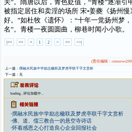
关”。隋唐以后，青色贬值，“青楼”逐渐引
被指定居住和卖淫的场所 宋•姜夔《扬州慢
好。”如杜牧《遗怀》：“十年一觉扬州梦
名”。青楼一夜圆圆曲，柳巷时闻小小歌。
|<<
<<
<
1
2
>
>>
>>|
(责任编辑：cmsnews200
·上一篇：
撰融水民族中学励志楹联及梦虎亭联千字文赏析
·下一篇：无
loading...
评论加载中...
·
撰融水民族中学励志楹联及梦虎亭联千字文赏析
·
佛、道、儒三教合一的悬空寺诗话
·
怀着感恩之心打造良心企业回报社会