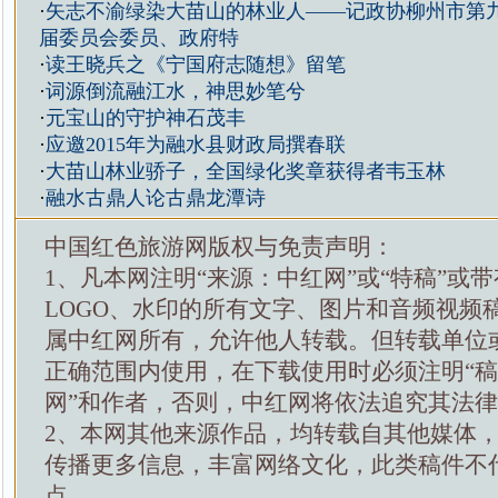
·
矢志不渝绿染大苗山的林业人——记政协柳州市第
届委员会委员、政府特
·
读王晓兵之《宁国府志随想》留笔
·
词源倒流融江水，神思妙笔兮
·
元宝山的守护神石茂丰
·
应邀2015年为融水县财政局撰春联
·
大苗山林业骄子，全国绿化奖章获得者韦玉林
·
融水古鼎人论古鼎龙潭诗
中国红色旅游网版权与免责声明：
1、凡本网注明“来源：中红网”或“特稿”或
LOGO、水印的所有文字、图片和音频视频
属中红网所有，允许他人转载。但转载单位
正确范围内使用，在下载使用时必须注明“
网”和作者，否则，中红网将依法追究其法
2、本网其他来源作品，均转载自其他媒体
传播更多信息，丰富网络文化，此类稿件不
点。