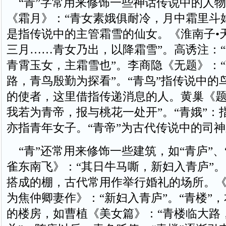
“青”字常用来修饰一些神话传说中的人物
《霜月》：“青女素娥俱耐冷，月中霜里斗婵
是指传说中的主管霜雪的仙女。《淮南子•
三月……青女乃出，以降霜雪”。高诱注：
青霄玉女，主霜雪也”。李商隐《无题》：
路，青鸟殷勤为探看”。“青鸟”指传说中的
的使者，这里借指传递消息的人。黄巢《题
我若为青帝，报与桃花一处开”。“青娥”：
亦指青年女子。“青帝”为古代传说中的司
“青”还常用来修饰一些建筑，如“青庐”、
雀东南飞》：“其日牛马嘶，新妇入青庐”。
搭成的棚，古代常用作举行婚礼的场所。《
为焦仲卿妻作》：“新妇入青庐”。“青楼”
的楼房，如曹植《美女篇》：“青楼临大路