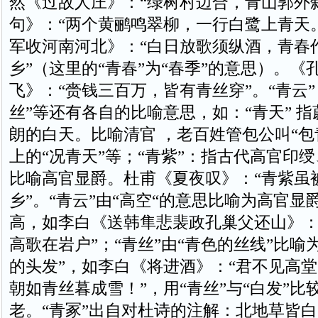
然《过故人庄》：“绿树村边合，青山郭外
句》：“两个黄鹂鸣翠柳，一行白鹭上青天
军收河南河北》：“白日放歌须纵酒，青春
乡”（这里的“青春”为“春季”的意思）。《
飞》：“赍钱三百万，皆有青丝穿”。“青云”
丝”等还有各自的比喻意思，如：“青天” 指
朗的白天。比喻清官 ，老百姓管包公叫“包
上的“况青天”等；“青紫”：指古代高官印
比喻高官显爵。杜甫《夏夜叹》：“青紫虽
乡”。“青云”由“高空“的意思比喻为高官显
高，如李白《送韩隼悲裴政孔巢父还山》：
高歌在岩户”；“青丝”由“青色的丝线”比喻
的头发”，如李白《将进酒》：“君不见高
朝如青丝暮成雪！”，用“青丝”与“白发”比
老。“青冢”出自对杜诗的注解：北地草皆白