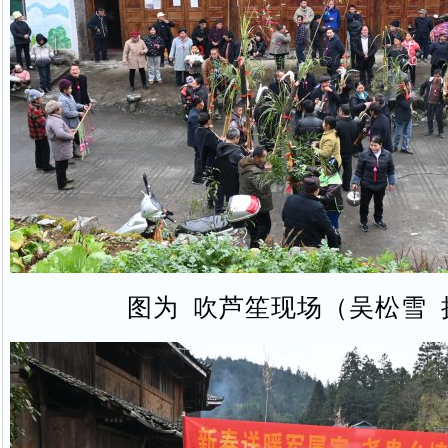
图为 吹芦笙现场（吴松雪 