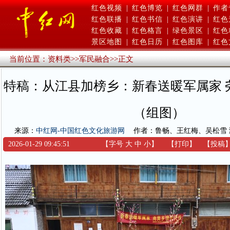
红色视频
|
红色博览
|
红色网群
|
作者
红色联播
|
红色书信
|
红色演讲
|
红色
红色收藏
|
红色格言
|
绿色景区
|
红色
景区地图
|
红色日历
|
红色图库
|
红色
当前位置：
资料类
>>
军民融合
>>
正文
特稿：从江县加榜乡：新春送暖军属家 
（组图）
来源：
中红网-中国红色文化旅游网
作者：鲁畅、王红梅、吴松雪
2026-01-29 09:45:51
【字号
大
中
小
】
【
打印
】
【
投稿