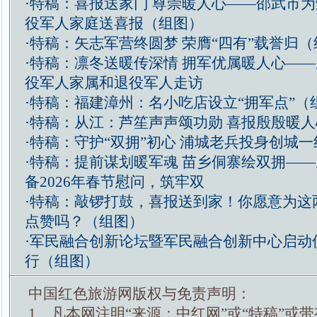
·
特稿：喜报送家门 尊崇暖人心——邵武市
役军人家庭送喜报（组图）
·
特稿：矢志军营终圆梦 荣膺“四有”载誉归（
·
特稿：凛冬送暖传深情 拥军优属暖人心—
役军人家属和退役军人走访
·
特稿：福建漳州：名小吃店设立“拥军点”（
·
特稿：从江：芦笙声声颂功勋 喜报殷殷暖
·
特稿：守护“双拥”初心 浦城老兵投身创城
·
特稿：提前谋划暖军魂 苗乡侗寨绘双拥—
备2026年春节慰问，筑牢双
·
特稿：敲锣打鼓，喜报送到家！你愿意为这
点赞吗？（组图）
·
军民融合创新论坛暨军民融合创新中心启动
行（组图）
中国红色旅游网版权与免责声明：
1、凡本网注明“来源：中红网”或“特稿”或