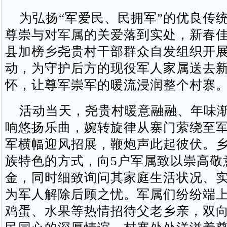
为弘扬“军爱民、民拥军”的优良传
尊崇与对军属的关爱落到实处，新春
县加榜乡尧贵村干部群众自发组织开
动，为守护后方的现役军人家属送去
怀，让尊军崇军的暖流浸润整个村寨
活动当天，尧贵村暖意融融、年味渐
响悠扬乐曲，婉转旋律从寨门萦绕至
军横幅迎风招展，鞭炮声此起彼伏。
族特色的方式，向5户军属致以崇高敬
金，同时细致询问其家庭生活状况、
为军人解除后顾之忧。军属们纷纷端
鸡蛋、水果等热情招待父老乡亲，双