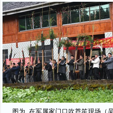
图为 在军属家门口吹芦笙现场（吴