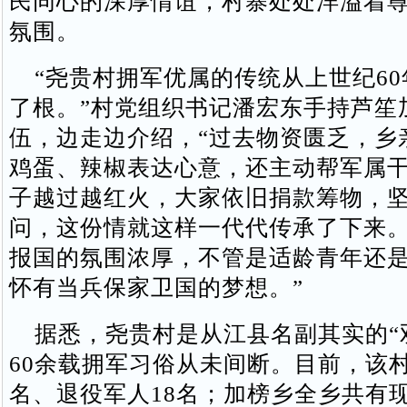
民同心的深厚情谊，村寨处处洋溢着
氛围。
“尧贵村拥军优属的传统从上世纪60
了根。”村党组织书记潘宏东手持芦笙
伍，边走边介绍，“过去物资匮乏，乡
鸡蛋、辣椒表达心意，还主动帮军属
子越过越红火，大家依旧捐款筹物，
问，这份情就这样一代代传承了下来
报国的氛围浓厚，不管是适龄青年还
怀有当兵保家卫国的梦想。”
据悉，尧贵村是从江县名副其实的“
60余载拥军习俗从未间断。目前，该
名、退役军人18名；加榜乡全乡共有现