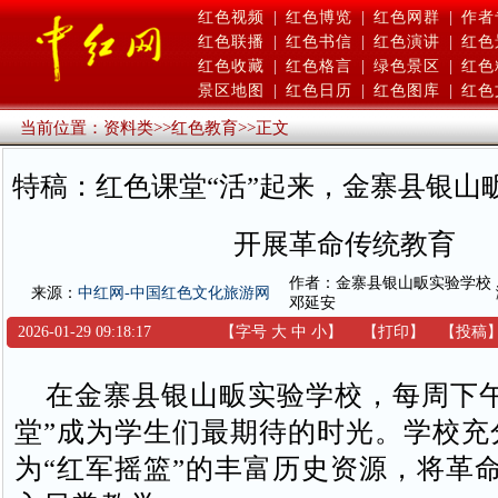
红色视频
|
红色博览
|
红色网群
|
作者
红色联播
|
红色书信
|
红色演讲
|
红色
红色收藏
|
红色格言
|
绿色景区
|
红色
景区地图
|
红色日历
|
红色图库
|
红色
当前位置：
资料类
>>
红色教育
>>
正文
特稿：红色课堂“活”起来，金寨县银山
开展革命传统教育
作者：金寨县银山畈实验学校
来源：
中红网-中国红色文化旅游网
邓延安
2026-01-29 09:18:17
【字号
大
中
小
】
【
打印
】
【
投稿
在金寨县银山畈实验学校，每周下午
堂”成为学生们最期待的时光。学校充
为“红军摇篮”的丰富历史资源，将革