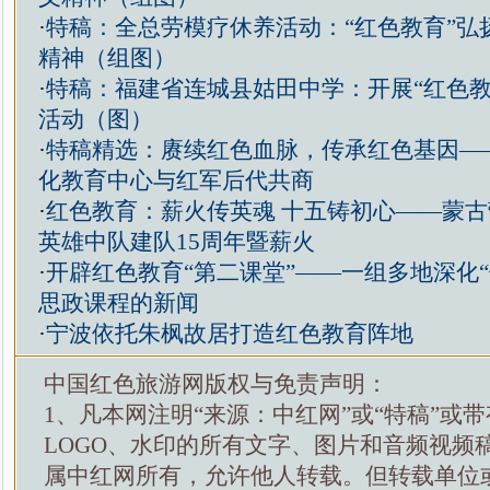
·
特稿：全总劳模疗休养活动：“红色教育”弘
精神（组图）
·
特稿：福建省连城县姑田中学：开展“红色教
活动（图）
·
特稿精选：赓续红色血脉，传承红色基因—
化教育中心与红军后代共商
·
红色教育：薪火传英魂 十五铸初心——蒙
英雄中队建队15周年暨薪火
·
开辟红色教育“第二课堂”——一组多地深化“
思政课程的新闻
·
宁波依托朱枫故居打造红色教育阵地
中国红色旅游网版权与免责声明：
1、凡本网注明“来源：中红网”或“特稿”或
LOGO、水印的所有文字、图片和音频视频
属中红网所有，允许他人转载。但转载单位