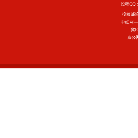
投稿QQ：4
投稿邮
中红网—
冀I
京公网