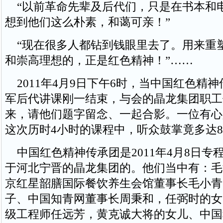
“以前革命先辈及后代们，只是在书本和
想到他们这么朴素，和蔼可亲！”
“现在很多人都钻到钱眼里去了。用来重
和崇高理想的，正是红色精神！”……
2011年4月9日下午6时，当中国红色精
军后代讲课刚一结束，与会的晶龙集团职工
来，请他们题字留念、一起合影。一位有心
这次历时4小时的课程中，听众鼓掌竟多达8
中国红色精神传承团是2011年4月8日专
于河北宁晋的晶龙集团的。他们当中有：毛
京红星韶膳国际餐饮养生会馆董事长毛小青
子、中国知青网董事长周秉和，任弼时的女
级工程师任远芳，黄克诚大将的女儿、中国