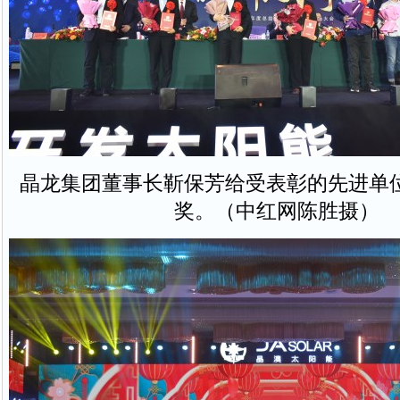
晶龙集团董事长靳保芳给受表彰的先进单
奖。（中红网陈胜摄）