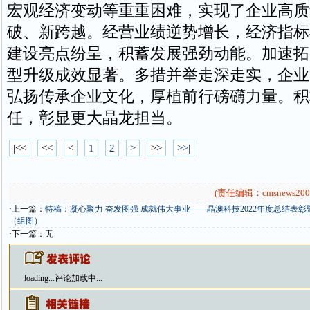
宏观经济变动等重重困难，实现了企业高质
破、新跨越。经营业绩逆势增长，经济指标
建设亮点纷呈，积蓄发展强劲动能。加速拓
型升级成效显著。多措并举走深走实，企业
弘扬传承企业文化，厚植前行磅礴力量。积
任，彰显更大晶龙担当。
|<<
<<
<
1
2
>
>>
>>|
(责任编辑：cmsnews200
·上一篇：
特稿：凝心聚力 奋发图强 成就伟大事业——晶澳科技2022年度总结表彰
（组图）
·下一篇：无
loading...
评论加载中...