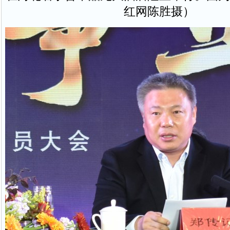
红网陈胜摄）