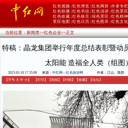
红色视频
红色博览
红色网群
作者专
|
|
|
红色联播
红色书信
红色演讲
红色景
|
|
|
红色收藏
红色格言
绿色景区
红色精
|
|
|
景区地图
红色日历
红色图库
红色文
|
|
|
当前位置：
新闻类
>>
红色企业
>>
正文
特稿：晶龙集团举行年度总结表彰暨动员
太阳能 造福全人类（组图
2023-02-10 17:35:08
来源：
中红网—红色旅游网
作者：江山、陈胜
【字号
大
中
小
】
【
打印
】
【
投稿
】
【
纠错
】
【收藏】
【
论坛
】