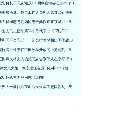
纪念何长工同志诞辰120周年座谈会在京举行（
毛主席亲属、身边工作人员和人民群众到毛主
李力群同志与高岗同志合葬仪式在京举行（组
中国人民志愿军第38军后代举办《“万岁军”
共和国不会忘记——纪念抗美援朝出国作战70
先行者习仲勋在中国改革开放的历史时刻（组
王树声大将夫人杨炬同志告别仪式在京举行（
“徐文惠大姐，您永远活在我们心中！”（组
深切怀念李力群同志（组图）
各界人士前往八宝山与女红军王定国告别（组