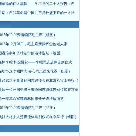
我革命的伟大旗帜——学习党的二十大报告：自
讲话：自我革命是中国共产党长盛不衰的一大法
015年“9·9”深情缅怀毛主席（组图）
015年12月26日，毛主席亲属怀念他老人家
图说谁参加了叶选宁的遗体告别（组图）
痛悼李昭 怀念耀邦——李昭同志遗体告别仪式
深切怀念李昭同志 齐心同志送来花圈（组图）
董必武之子董良翮同志追悼会在北京八宝山举行（
最后一位开国中将王秉璋同志遗体告别仪式在京举
老一辈革命家谭震林同志长子谭淮远病逝
016年“9·9”深情缅怀毛主席（组图）
粟裕大将夫人楚青遗体送别仪式在京举行（组图）