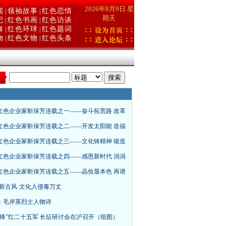
2026年8月9日 星
闻
领袖故事
红色恋情
|
|
期天
记
红色书画
红色访谈
|
|
舞
红色环球
红色题词
|
|
物
红色文物
红色头条
|
|
：
红色企业家靳保芳连载之一——奋斗拓荒路 改革
红色企业家靳保芳连载之二——开发太阳能 造福
红色企业家靳保芳连载之三——文化铸精神 锻造
红色企业家靳保芳连载之四——感恩新时代 涓涓
红色企业家靳保芳连载之五——晶俭显本色 再谱
·新古风·文化入侵毒万丈
：毛岸英烈士人物诗
先锋”红二十五军 长征研讨会在沪召开（组图）