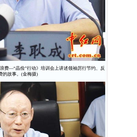
浪费—“晶俭”行动》培训会上讲述领袖厉行节约、反
费的故事。(金梅摄)