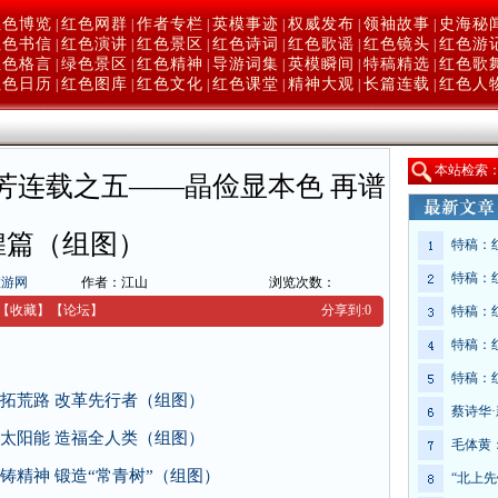
红色博览
红色网群
作者专栏
英模事迹
权威发布
领袖故事
史海秘
|
|
|
|
|
|
红色书信
红色演讲
红色景区
红色诗词
红色歌谣
红色镜头
红色游
|
|
|
|
|
|
红色格言
绿色景区
红色精神
导游词集
英模瞬间
特稿精选
红色歌
|
|
|
|
|
|
红色日历
红色图库
红色文化
红色课堂
精神大观
长篇连载
红色人
|
|
|
|
|
|
本
站检索
芳连载之五——晶俭显本色 再谱
煌篇（组图）
特稿：
特稿：
旅游网
作者：江山
浏览次数：
【收藏】
【
论坛
】
分享到:
0
特稿：
特稿：
特稿：
拓荒路 改革先行者（组图）
蔡诗华
太阳能 造福全人类（组图）
毛体黄
精神 锻造“常青树”（组图）
“北上