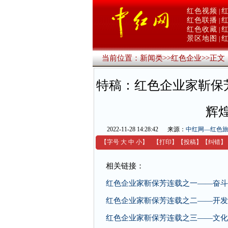
红色视频
|
红色联播
|
红色收藏
|
景区地图
|
当前位置：
新闻类
>>
红色企业
>>
正文
特稿：红色企业家靳保
辉
2022-11-28 14:28:42
来源：
中红网—红色
【字号
大
中
小
】
【
打印
】
【
投稿
】
【
纠错
】
相关链接：
红色企业家靳保芳连载之一——奋斗
红色企业家靳保芳连载之二——开发
红色企业家靳保芳连载之三——文化铸