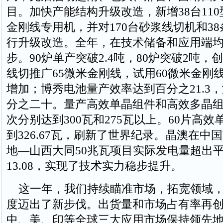
目。加快产能结构升级改造，新增38台110
金刚线专用机，并对170台砂浆线切机和3
行升级改造。全年，在技术储备和应用端
步。90炉单产突破2.4吨，80炉突破2吨，
线切推广65微米金刚线，试用60微米金刚
增加；博秀电池量产效率达到百分之21.3
分之二十。量产高效单晶组件和高效多晶
次分别达到300瓦和275瓦以上。60片高
到326.67瓦，刷新了世界纪录。晶澳在中
地—山西大同50兆瓦项目实际发电量超出
13.08，实现了技术实力稳步提升。
这一年，我们持续瞄准市场，拓宽领域，
度迈出了新步伐。出货量和市场占有率再
中、美、印等全球三大应用市场保持领先