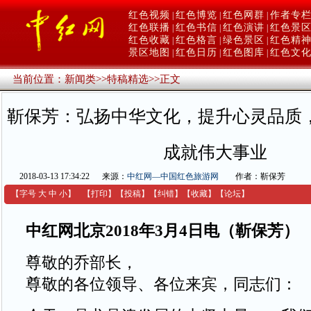
红色视频
红色博览
红色网群
作者专
|
|
|
红色联播
红色书信
红色演讲
红色景
|
|
|
红色收藏
红色格言
绿色景区
红色精
|
|
|
景区地图
红色日历
红色图库
红色文
|
|
|
当前位置：
新闻类
>>
特稿精选
>>
正文
靳保芳：弘扬中华文化，提升心灵品质
成就伟大事业
2018-03-13 17:34:22
来源：
中红网—中国红色旅游网
作者：靳保芳
【字号
大
中
小
】
【
打印
】
【
投稿
】
【
纠错
】
【收藏】
【
论坛
】
中红网北京2018年3月4日电（靳保芳）
尊敬的乔部长，
尊敬的各位领导、各位来宾，同志们：