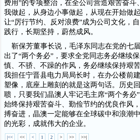
费用”的专项整治，在全公司营造艰苦奋斗
我做起，从身边小事做起，从现在开始做起
让“厉行节约、反对浪费”成为公司文化，
践行，长期坚持，蔚然成风。
靳保芳董事长说，毛泽东同志在党的七届
出了“两个务必”，要求全党同志务必继续
慎、不骄、不躁的作风，务必继续保持艰
我担任宁晋县电力局局长时，在办公楼前
塑像，底座上雕刻的就是这两句话。历史
聩，只要我们晶澳人牢记毛主席“两个务必
始终保持艰苦奋斗、勤俭节约的优良作风
搏奋进，晶澳一定能够在全球碳中和浪潮
的光彩，成就伟大的企业。
|<<
<<
<
1
2
>
>>
>>|