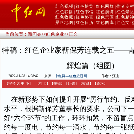
红色视频
红色博览
红色网群
作者专
|
|
|
红色联播
红色书信
红色演讲
红色景
|
|
|
红色收藏
红色格言
绿色景区
红色精
|
|
|
景区地图
红色日历
红色图库
红色文
|
|
|
当前位置：
新闻类
>>
红色企业
>>
正文
特稿：红色企业家靳保芳连载之五——晶
辉煌篇（组图）
2022-11-28 14:28:42
来源：
中红网—红色旅游网
作者：江山
【字号
大
中
小
】
【
打印
】
【
投稿
】
【
纠错
】
【收藏】
【
论坛
】
在新形势下如何提升开展“厉行节约、反对
水平，根据靳保芳董事长的要求，公司下
好“六个环节”的工作，环环扣紧，不留盲点
约每一度电，节约每一滴水，节约每一张