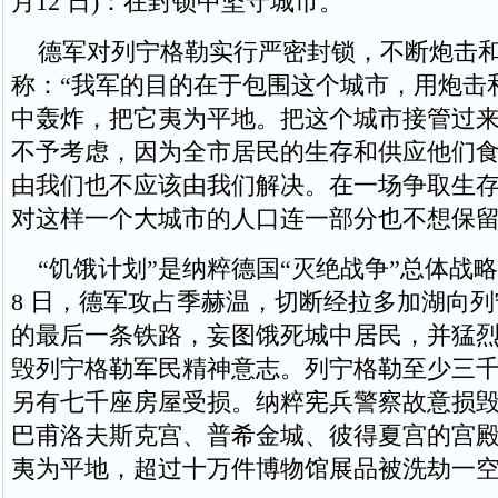
月12 日)：在封锁中坚守城市。
德军对列宁格勒实行严密封锁，不断炮击和
称：“我军的目的在于包围这个城市，用炮击
中轰炸，把它夷为平地。把这个城市接管过
不予考虑，因为全市居民的生存和供应他们
由我们也不应该由我们解决。在一场争取生
对这样一个大城市的人口连一部分也不想保留
“饥饿计划”是纳粹德国“灭绝战争”总体战略
8 日，德军攻占季赫温，切断经拉多加湖向
的最后一条铁路，妄图饿死城中居民，并猛
毁列宁格勒军民精神意志。列宁格勒至少三
另有七千座房屋受损。纳粹宪兵警察故意损
巴甫洛夫斯克宫、普希金城、彼得夏宫的宫
夷为平地，超过十万件博物馆展品被洗劫一