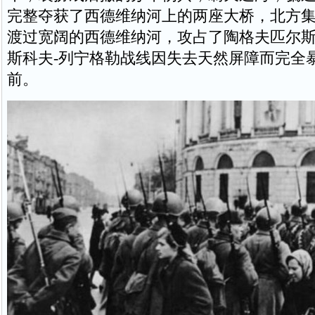
完整夺获了西德维纳河上的两座大桥，北方
渡过宽阔的西德维纳河，攻占了陶格夫匹尔
斯科夫-列宁格勒战线因失去天然屏障而完全
前。