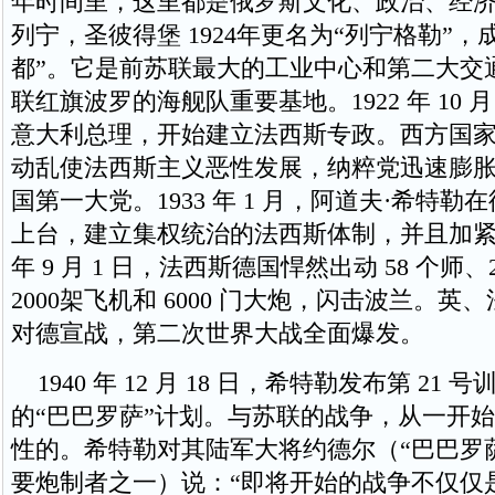
年时间里，这里都是俄罗斯文化、政治、经
列宁，圣彼得堡 1924年更名为“列宁格勒”，
都”。它是前苏联最大的工业中心和第二大交
联红旗波罗的海舰队重要基地。1922 年 10
意大利总理，开始建立法西斯专政。西方国
动乱使法西斯主义恶性发展，纳粹党迅速膨
国第一大党。1933 年 1 月，阿道夫·希特
上台，建立集权统治的法西斯体制，并且加紧扩
年 9 月 1 日，法西斯德国悍然出动 58 个师、
2000架飞机和 6000 门大炮，闪击波兰。英、法
对德宣战，第二次世界大战全面爆发。
1940 年 12 月 18 日，希特勒发布第 21
的“巴巴罗萨”计划。与苏联的战争，从一开
性的。希特勒对其陆军大将约德尔（“巴巴罗
要炮制者之一）说：“即将开始的战争不仅仅