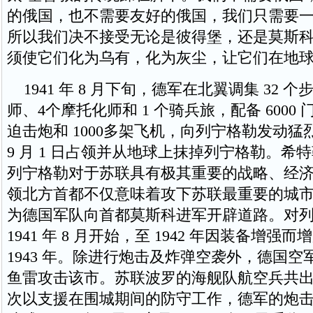
的俄国，也不需要友好的俄国，我们只需要
所以我们决不接受无论是彼得堡，还是莫斯
须使它们化为乌有，化为灰尘，让它们在地球
1941 年 8 月下旬，德军在北翼调集 32 个
师、4个摩托化师和 1 个骑兵旅，配备 6000 门
迫击炮和 1000多架飞机，向列宁格勒发动
9 月 1 日占领并从地球上抹掉列宁格勒。希
列宁格勒对于苏联具有极其重要的战略、经
领北方首都不仅意味着攻下苏联最重要的城
为德国军队向首都莫斯科进军开辟道路。对
1941 年 8 月开始，至 1942 年因装备增强
1943 年。除进行炮击及炸弹空袭外，德国
鱼雷攻击该市。苏联波罗的海舰队航空兵共出动超
次以支援在围城期间的防守工作，德军的炮