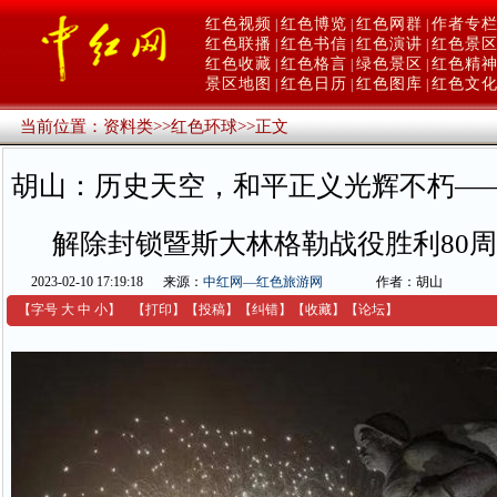
红色视频
红色博览
红色网群
作者专
|
|
|
红色联播
红色书信
红色演讲
红色景
|
|
|
红色收藏
红色格言
绿色景区
红色精
|
|
|
景区地图
红色日历
红色图库
红色文
|
|
|
当前位置：
资料类
>>
红色环球
>>
正文
胡山：历史天空，和平正义光辉不朽—
解除封锁暨斯大林格勒战役胜利80
2023-02-10 17:19:18
来源：
中红网—红色旅游网
作者：胡山
【字号
大
中
小
】
【
打印
】
【
投稿
】
【
纠错
】
【收藏】
【
论坛
】