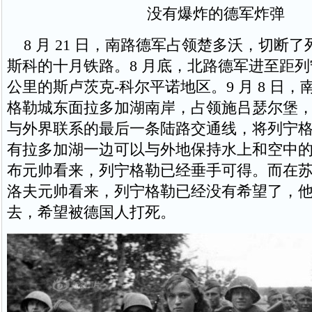
没有爆炸的德军炸弹
8 月 21 日，南路德军占领楚多沃，切断
斯科的十月铁路。8 月底，北路德军进至距列宁
公里的斯卢茨克-科尔平诺地区。9 月 8 日
格勒城东面拉多加湖南岸，占领施吕瑟尔堡
与外界联系的最后一条陆路交通线，将列宁
有拉多加湖一边可以与外地保持水上和空中
布元帅看来，列宁格勒已经垂手可得。而在
洛夫元帅看来，列宁格勒已经没有希望了，
去，希望被德国人打死。