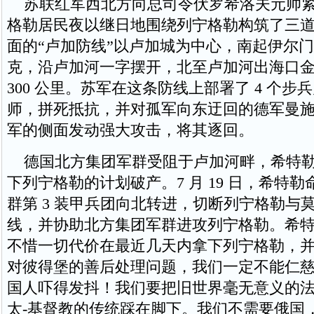
苏联红军西北方向总司令伏罗希洛夫元帅紧
格勒居民夜以继日地围绕列宁格勒构筑了三
面的“卢加防线”以卢加城为中心，南起伊尔
克，沿卢加河一字摆开，北至卢加河出海口
300 公里。苏军在这条防线上部署了 4 个步兵
师，拼死抵抗，并对孤军向东迂回的德军曼施泰
军的侧面发动强大攻击，将其逐回。
德国北方集团军群受阻于卢加河畔，希特勒 7 
下列宁格勒的计划破产。7 月 19 日，希特
群第 3 装甲兵团向北转进，切断列宁格勒与
线，并协助北方集团军群进攻列宁格勒。希
不惜一切代价在最近几天内拿下列宁格勒，并
对彼得堡的善后处理问题，我们一定不能仁
国人吓得发抖！我们要把旧世界毫无意义的
太-基督教的传统踩在脚下。我们不需要俄国