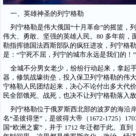
一、英雄神圣的列宁格勒
列宁格勒是伟大俄国“十月革命”的摇篮，
伟大、勇敢、坚强的英雄人民。80 多年前，
勒指挥德国法西斯部队的疯狂进攻，列宁格
是：“宁死不屈，列宁的城市永远是我们的！”
全城不分男女老少，纷纷行动起来，拿起手
器，修筑战壕街垒，投入保卫列宁格勒的伟
宁格勒人民团结起来，决心不论付出多大代
民全部饿死、战死，也决不让列宁格勒落入
列宁格勒位于俄罗斯西北部的波罗的海沿岸
名“圣彼得堡”，是彼得大帝（1672-1725）17
国“欧洲之窗”，并于 1712 年迁都于此。直到 191