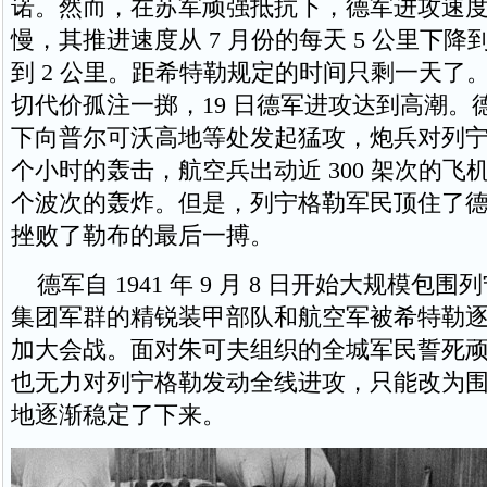
诺。然而，在苏军顽强抵抗下，德军进攻速
慢，其推进速度从 7 月份的每天 5 公里下降到
到 2 公里。距希特勒规定的时间只剩一天了
切代价孤注一掷，19 日德军进攻达到高潮。
下向普尔可沃高地等处发起猛攻，炮兵对列宁格
个小时的轰击，航空兵出动近 300 架次的飞机
个波次的轰炸。但是，列宁格勒军民顶住了
挫败了勒布的最后一搏。
德军自 1941 年 9 月 8 日开始大规模包
集团军群的精锐装甲部队和航空军被希特勒
加大会战。面对朱可夫组织的全城军民誓死
也无力对列宁格勒发动全线进攻，只能改为
地逐渐稳定了下来。