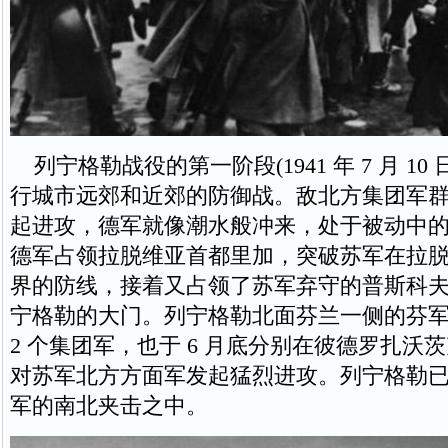
列宁格勒战役的第一阶段(1941 年 7 月 10 
行城市远郊和近郊的防御战。敌北方集团军群于 7
起进攻，德军就像潮水般冲来，处于被动中
德军占领拉脱维亚首都里加，突破苏军在拉脱
界的防线，接着又占领了苏军弃守的普斯科
宁格勒的大门。列宁格勒北面芬兰一侧的芬
2 个集团军，也于 6 月底分别在彼德罗扎沃
对苏军北方方面军发起猛烈进攻。列宁格勒
军的南北夹击之中。