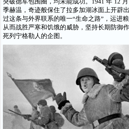
突破德军包围圈，均未能成功。1941 年 12 月
季赫温，奇迹般保住了拉多加湖冰面上开辟
过这条与外界联系的唯一“生命之路”，运进
从而战胜严寒和饥饿的威胁，坚持长期防御
死列宁格勒人的企图。