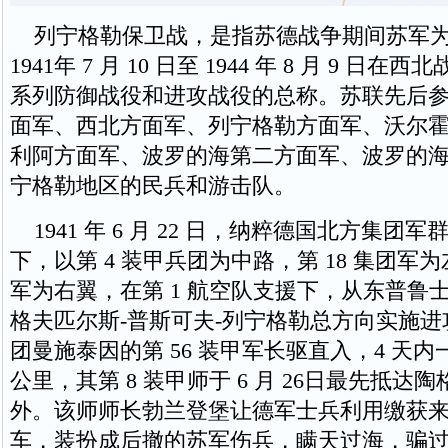
列宁格勒保卫战，是指苏德战争期间苏军为
1941年 7 月 10 日至 1944 年 8 月 9 日
系列防御战役和进攻战役的总称。苏联先后
面军、西北方面军、列宁格勒方面军、沃尔
利阿方面军、波罗的海第二方面军、波罗的
宁格勒地区的民兵和游击队。
1941 年 6 月 22 日，纳粹德国北方集团
下，以第 4 装甲兵团为中路，第 18 集团军为
军为右翼，在第 1 航空队支援下，从东普鲁
格夫匹尔斯-普斯可夫-列宁格勒总方向实施进攻
团曼施泰因的第 56 装甲军长驱直入，4 天内一
公里，其第 8 装甲师于 6 月 26日最先抵达
外。该师师长勃兰登堡让德军士兵利用缴获来的
车，装扮成后撤的苏军伤兵，瞒天过海，骗