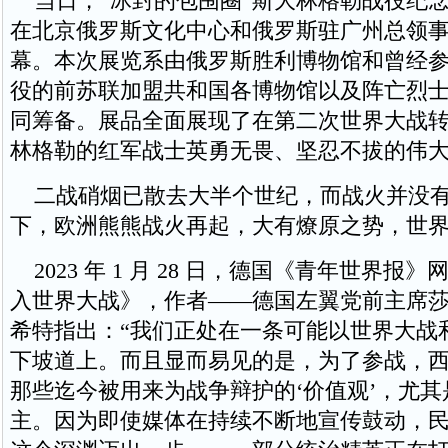
当日，“冰封的包围圈”斯大林格勒战役纪
在北京俄罗斯文化中心和俄罗斯驻广州总领
幕。本次展览系由俄罗斯胜利博物馆和曾经
役的前苏联加盟共和国各博物馆以及阵亡烈
同筹备。展品全面展现了在第二次世界大战
林格勒的红军战士英勇无畏、坚忍不拔的伟
二战硝烟已散去大半个世纪，而战火并没有
下，欧洲熊熊战火再起，大有燎原之势，世
2023 年 1 月 28 日，德国《青年世界报
入世界大战》，作者——德国左翼党前主席莎
希特指出：“我们正处在一条可能以世界大战
下坡道上。而且显而易见的是，为了参战，
那些迄今被用来为战争辩护的‘价值观’，尤
主。因为即使媒体在持续不断地宣传鼓动，