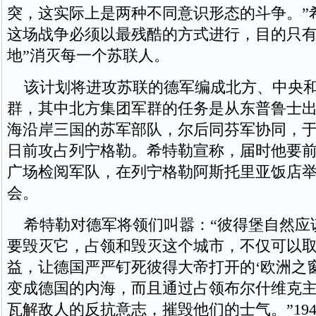
突，这实际上是两种不同意识形态的斗争。”
这场战争必须以最残酷的方式进行，目的只有
地”消灭每一个苏联人。
该计划将进攻苏联的德军编成北方、中央和南
群，其中北方集团军群的任务是从东普鲁士
海沿岸三国的苏军部队，尔后同芬军协同，于 1941
日前攻占列宁格勒。希特勒宣称，届时他要
广场检阅军队，在列宁格勒阿斯托里亚饭店
会。
希特勒对德军将领们叫嚣：“彼得堡自然应
要毁灭它，占领和毁灭这个城市，不仅可以
益，让德国严严钉死彼得大帝打开的‘欧洲之
变成德国的内海，而且通过占领布尔什维克
瓦解敌人的反抗意志，摧毁他们的士气。”1941 年