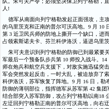
队。朱可夫严令；必须坚决保卫列宁格勒，
人!
德军从南面向列宁格勒发起正面强攻，主攻
的乌里茨克和正南的普尔可沃高地。9 月 10
第 3 近卫民兵师的防地上撕开一个缺口，进
占领索斯诺夫卡、芬兰科伊洛沃，逼进乌里
朱可夫意识到列宁格勒的防御已到最紧要关
军最后一个预备队步兵第 10 师投入战斗。14 
师在炮兵和航空兵支援下，对敌实施迅猛突
军会突然发起反击，一时大乱，被迫放弃了
科伊洛沃，苏军恢复了阵地。9 月 16 日，
防御的薄弱部位，指挥德军从苏军第 42 集团军
结合部突入苏军防御，攻占列宁格勒以南18 
左迂回列宁格勒正南的普尔可沃高地，向右