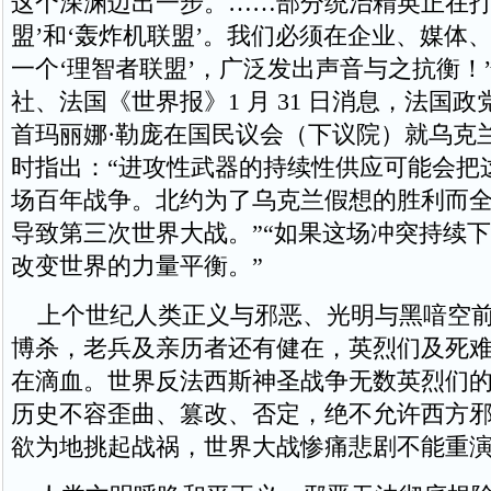
这个深渊迈出一步。……部分统治精英正在打
盟’和‘轰炸机联盟’。我们必须在企业、媒体
一个‘理智者联盟’，广泛发出声音与之抗衡！
社、法国《世界报》1 月 31 日消息，法国政
首玛丽娜·勒庞在国民议会（下议院）就乌克
时指出：“进攻性武器的持续性供应可能会把
场百年战争。北约为了乌克兰假想的胜利而
导致第三次世界大战。”“如果这场冲突持续
改变世界的力量平衡。”
上个世纪人类正义与邪恶、光明与黑喑空前
博杀，老兵及亲历者还有健在，英烈们及死
在滴血。世界反法西斯神圣战争无数英烈们
历史不容歪曲、篡改、否定，绝不允许西方
欲为地挑起战祸，世界大战惨痛悲剧不能重