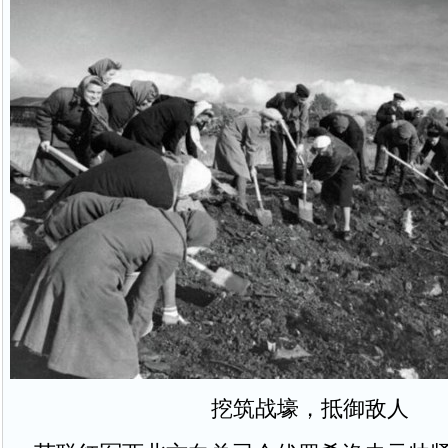
挖筑战壕，抵御敌人