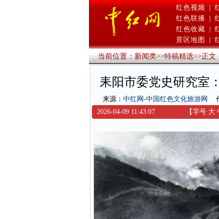
红色视频
|
红色联播
|
红色收藏
|
景区地图
|
当前位置：
新闻类
>>
特稿精选
>>
正文
耒阳市委党史研究室
来源：
中红网-中国红色文化旅游网
2026-04-09 11:43:07
【字号
大