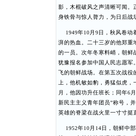
影，木棍破风之声清晰可闻。
身铁骨与惊人膂力，为日后战
1949年10月9日，秋风卷
湃的热血。二十三岁的他郑重
的一员。次年冬寒料峭，朝鲜
犹豫报名参加中国人民志愿军。
飞的朝鲜战场。在第五次战役
上，他机敏如豹，勇猛似虎，一
月，他因功升任班长；同年6
新民主主义青年团员”称号，
英雄的脊梁在战火里一寸寸挺
1952年10月14日，朝鲜