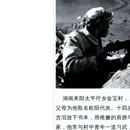
湖南耒阳太平圩乡金宝村，1
父母为他取名欧阳代炎。十四
含泪放下书本，用稚嫩的肩膀
家，他常与村中青年一道习武