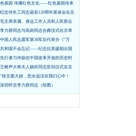
色基因 传播红色文化——红色基因传承
纪念何长工同志诞辰120周年座谈会在京
毛主席亲属、身边工作人员和人民群众
李力群同志与高岗同志合葬仪式在京举
中国人民志愿军第38军后代举办《“万
共和国不会忘记——纪念抗美援朝出国
先行者习仲勋在中国改革开放的历史时
王树声大将夫人杨炬同志告别仪式在京
“徐文惠大姐，您永远活在我们心中！
深切怀念李力群同志（组图）