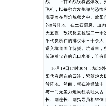
战——上甘岭战役骤然爆发。美
飞机，以每秒六发炮弹的恐怖密度
底覆盖在烈焰炼狱之中。欧阳代
的8号阵地，在土石翻腾、血
天五夜，敌我反复拉锯二十余次
阳代炎所在的排仅余三十余人
退入坑道固守待援。坑道里，
传递着仅存的几口水壶，唯有
10月19日17时30分，坑
阳代炎所在的四连，紧随炮火延
号阵地。然而，就在冲锋途中
与一门无坐力炮疯狂喷吐火舌
长、副连长、副指导员相继倒