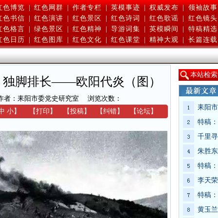
红色博览
|
红色网群
|
作者专栏
|
英模事迹
|
权威发布
|
领袖故事
红色书信
|
红色演讲
|
红色景区
|
红色诗词
|
红色歌谣
|
红色镜头
红色格言
|
绿色景区
|
红色精神
|
导游词集
|
英模瞬间
|
特稿精选
红色日历
|
红色图库
|
红色文化
|
红色课堂
|
精神大观
|
长篇连载
本
站检索
：独脚排长——欧阳代炎（图）
作者：耒阳市委党史研究室
浏览次数：
耒阳市
中
小
】
【
打印
】
【
投稿
】
【
纠错
】
【
论坛
】
特稿：
千里寻
朱胜东
特稿：
李天荣
特稿：
黄玉兰