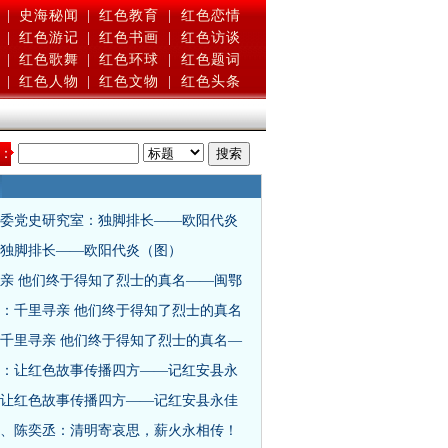
|
史海秘闻
|
红色教育
|
红色恋情
|
红色游记
|
红色书画
|
红色访谈
|
红色歌舞
|
红色环球
|
红色题词
|
红色人物
|
红色文物
|
红色头条
：
委党史研究室：独脚排长——欧阳代炎
独脚排长——欧阳代炎（图）
亲 他们终于得知了烈士的真名——闽鄂
：千里寻亲 他们终于得知了烈士的真名
千里寻亲 他们终于得知了烈士的真名—
：让红色故事传播四方——记红安县永
让红色故事传播四方——记红安县永佳
、陈奕丞：清明寄哀思，薪火永相传！