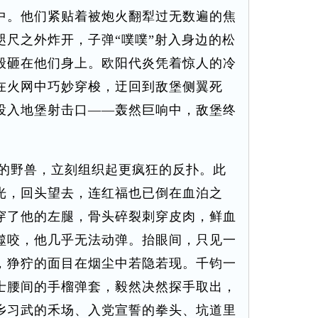
中。他们紧贴着被炮火翻犁过无数遍的焦
咫尺之外炸开，子弹“噗噗”射入身边的松
般砸在他们身上。欧阳代炎凭着惊人的冷
在火网中巧妙穿梭，迂回到敌堡侧翼死
投入地堡射击口——轰然巨响中，敌堡终
的野兽，立刻组织起更疯狂的反扑。此
光，回头望去，连红福也已倒在血泊之
穿了他的左腿，骨头碎裂刺穿皮肉，鲜血
噬咬，他几乎无法动弹。抬眼间，只见一
，狰狞的面目在烟尘中若隐若现。千钧一
士腰间的手榴弹套，毅然决然探手取出，
乡习武的禾场、入党宣誓的拳头、坑道里