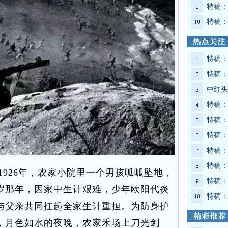
特稿：
特稿：
特稿：
特稿：
中红头
特稿：
特稿：
特稿：
特稿：
特稿：
926年，农家小院里一个男孩呱呱坠地，
特稿：
岁那年，因家中生计艰难，少年欧阳代炎
特稿：
与父亲共同扛起全家生计重担。为防身护
，月色如水的夜晚，农家禾场上刀光剑