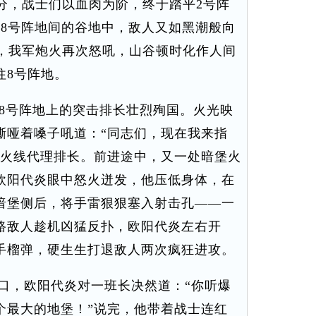
0分，战士们以血肉为阶，终于踏平2号阵
与8号阵地间的谷地中，敌人又如黑潮般向
分，我军炮火再次怒吼，山谷顿时化作人间
往8号阵地。
，8号阵地上的突击排长壮烈殉国。火光映
嘶哑着嗓子吼道：“同志们，现在我来指
，火线代理排长。前进途中，又一处暗堡火
欧阳代炎眼中怒火迸发，他压低身体，在
暗堡侧后，将手雷狠狠塞入射击孔——一
路敌人趁机凶猛反扑，欧阳代炎左右开
手榴弹，硬生生打退敌人两次疯狂进攻。
，欧阳代炎对一班长决然道：“你听爆
个最大的地堡！”说完，他带着战士连红