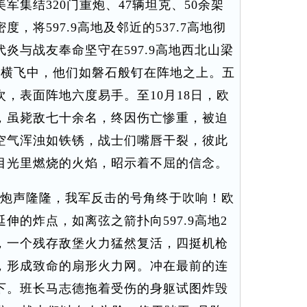
军集结320门重炮、47辆坦克、50余架
，将597.9高地及邻近的537.7高地彻
炎与战友奉命坚守在597.9高地西北山梁
肉横飞中，他们如磐石般钉在阵地之上。五
，表面阵地六度易手。至10月18日，欧
，虽毙敌七十余名，终因伤亡惨重，被迫
空气浑浊如铁锈，战士们嘴唇干裂，彼此
目光里燃烧的火焰，昭示着不屈的信念。
道外炮声隆隆，我军反击的号角终于吹响！欧
伸的炸点，如离弦之箭扑向597.9高地2
，一个残存敌堡火力猛然复活，四挺机枪
，形成致命的扇形火力网。冲在最前的连
下。班长马志德拖着受伤的身躯试图炸毁