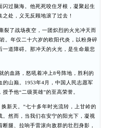
面闪过脑海。他死死咬住牙根，凝聚起生
集之处，义无反顾地滚了过去！
撕裂了战场夜空，一团炽烈的火光冲天而
的山岩。年仅二十六岁的欧阳代炎，以粉身碎
后一道障碍。那冲天的火光，是生命最悲
。
的血路，怒吼着冲上8号阵地，胜利的
的山巅。1953年4月，中国人民志愿军
授予他“二级英雄”的至高荣誉。
换新天。”七十多年时光流转，上甘岭的
载。然而，当我们在安宁的阳光下，凝视
着断腿、拉响手雷滚向敌群的壮烈身影，