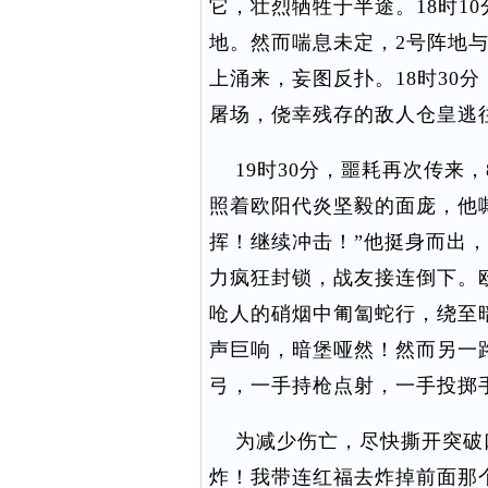
它，壮烈牺牲于半途。18时1
地。然而喘息未定，2号阵地
上涌来，妄图反扑。18时30
屠场，侥幸残存的敌人仓皇逃
19时30分，噩耗再次传来
照着欧阳代炎坚毅的面庞，他
挥！继续冲击！”他挺身而出
力疯狂封锁，战友接连倒下。
呛人的硝烟中匍匐蛇行，绕至
声巨响，暗堡哑然！然而另一
弓，一手持枪点射，一手投掷
为减少伤亡，尽快撕开突破口
炸！我带连红福去炸掉前面那