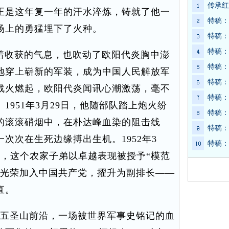
传承红
正是这年复一年的汗水淬炼，铸就了他一
特稿：
场上的勇猛埋下了火种。
特稿：
特稿：
动着收获的气息，也吹动了欧阳代炎胸中澎
特稿：
地穿上崭新的军装，成为中国人民解放军
特稿：
战火燃起，欧阳代炎闻讯心潮激荡，毫不
特稿：
1951年3月29日，他随部队踏上炮火纷
特稿：
的滚滚硝烟中，在朴达峰血染的阻击线
特稿：
次次在生死边缘搏出生机。1952年3
特稿：
月，这个农家子弟以卓越表现被授予“模范
并光荣加入中国共产党，擢升为副排长——
直。
中部五圣山前沿，一场被世界军事史铭记的血