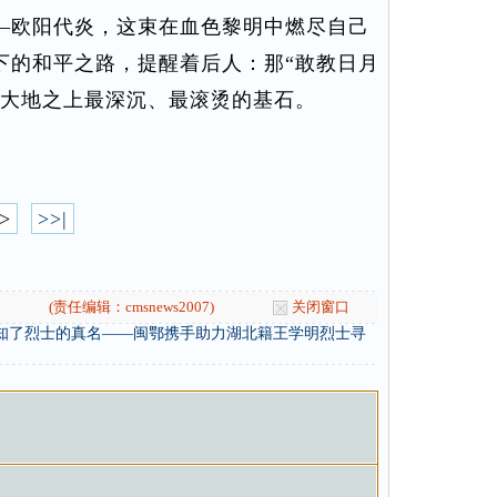
—欧阳代炎，这束在血色黎明中燃尽自己
下的和平之路，提醒着后人：那“敢教日月
这大地之上最深沉、最滚烫的基石。
>
>>|
(责任编辑：cmsnews2007)
关闭窗口
知了烈士的真名——闽鄂携手助力湖北籍王学明烈士寻