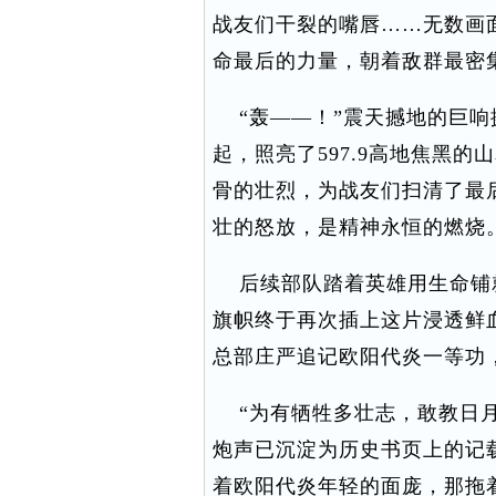
战友们干裂的嘴唇……无数画
命最后的力量，朝着敌群最密
“轰——！”震天撼地的巨响
起，照亮了597.9高地焦黑
骨的壮烈，为战友们扫清了最
壮的怒放，是精神永恒的燃烧
后续部队踏着英雄用生命铺就
旗帜终于再次插上这片浸透鲜血
总部庄严追记欧阳代炎一等功，
“为有牺牲多壮志，敢教日月
炮声已沉淀为历史书页上的记
着欧阳代炎年轻的面庞，那拖