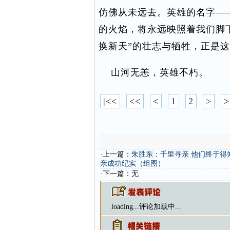
仿佛从未远去。英雄的名字—
的火焰，将永远映照着我们脚
换新天”的壮志与牺牲，正是
山河无恙，英雄不朽。
|<<
<<
<
1
2
>
>
·上一篇：
朱胜东：千里寻亲 他们终于得
亲成功纪实（组图）
·下一篇：无
loading...
评论加载中...