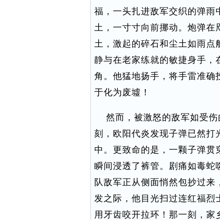
福，一头扎进敌军交织的弹雨
土，一寸寸向前挪动。炮弹在
土，激起的碎石和尘土如雨点
静与在老家练就的敏捷身手，
角。他猛地扬手，将手雷准确
于化为废墟！
然而，被激怒的敌军如受伤
刻，欧阳代炎发现子弹已然打
中。更致命的是，一颗子弹贯
瞬间浸透了裤管。剧痛如毒蛇
队敌军正从侧面悄然包抄过来
发之际，他目光扫过连红福烈
用牙齿咬开拉环！那一刻，家