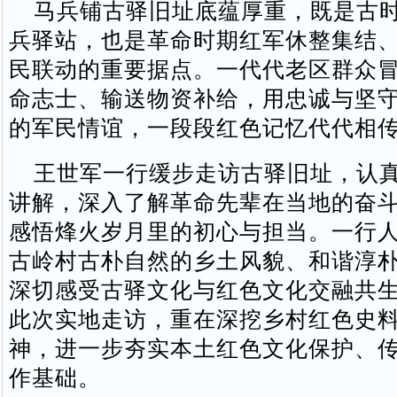
马兵铺古驿旧址底蕴厚重，既是古时
兵驿站，也是革命时期红军休整集结
民联动的重要据点。一代代老区群众
命志士、输送物资补给，用忠诚与坚
的军民情谊，一段段红色记忆代代相
王世军一行缓步走访古驿旧址，认真
讲解，深入了解革命先辈在当地的奋
感悟烽火岁月里的初心与担当。一行
古岭村古朴自然的乡土风貌、和谐淳
深切感受古驿文化与红色文化交融共
此次实地走访，重在深挖乡村红色史
神，进一步夯实本土红色文化保护、
作基础。