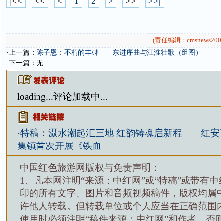
|<<
<<
<
1
2
>
>>
>>|
(责任编辑：cmsnews200
·上一篇：
陈子恩：不朽的丰碑——东进序曲与江淮壮歌（组图）
·下一篇：无
loading...
评论加载中...
·
特稿：滠水潮起汇三地 红韵铸魂启新程——红安
集镇首次开展《铁血
中国红色旅游网版权与免责声明：
1、凡本网注明“来源：中红网”或“特稿”或带有中
印的所有文字、图片和音频视频稿件，版权均属
许他人转载。但转载单位或个人应当在正确范围
使用时必须注明“稿件来源：中红网”和作者，否