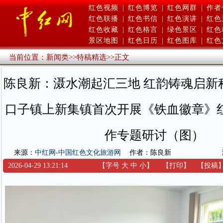
红色视频
|
红色博览
|
红色网群
|
作者
红色联播
|
红色书信
|
红色演讲
|
红色
红色收藏
|
红色格言
|
绿色景区
|
红色
景区地图
|
红色日历
|
红色图库
|
红色
当前位置：
新闻类
>>
特稿精选
>>
正文
陈良新：滠水潮起汇三地 红韵铸魂启新
口子镇上新集镇首次开展《铁血徽章》
作专题研讨（图）
来源：
中红网-中国红色文化旅游网
作者：陈良新
2026-04-29 13:21:14
【字号
大
中
小
】
【
打印
】
【
投稿