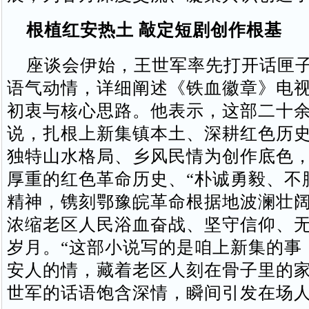
根植红安热土 敲定短剧创作根基
座谈会伊始，王世军率先打开话匣子
语气动情，详细阐述《铁血徽章》电
初衷与核心思路。他表示，这部二十
说，扎根上新集镇本土、深耕红色历
独特山水格局、乡风民情为创作底色
厚重的红色革命历史、“朴诚勇毅、不
精神，镌刻鄂豫皖革命根据地波澜壮
浓缩老区人民浴血奋战、坚守信仰、
岁月。“这部小说写的是咱上新集的事
安人的情，藏着老区人刻在骨子里的家
世军的话语饱含深情，瞬间引发在场