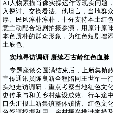
AI人物素描肖像实操运作等现实问题
入探讨、交换看法。他坦言，当地群
厚、民风淳朴淳朴，十分支持本土红
意主动配合短剧拍摄参演，用原汁原
本色质朴的群众形象，为红色短剧增
土底色。
实地寻访调研 赓续石古岭红色血脉
专题座谈会圆满结束后，上新集镇政
宣传通讯员陈良新全程陪同王世军一
实地走访调研，重点考察当地红色文
史传承与和美乡村建设成效。行车途
口头汇报上新集镇整体镇情、红色文
色资源挖掘利用、乡村振兴推进举措