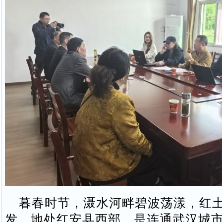
暮春时节，滠水河畔碧波荡漾，红土
发。地处红安县西部，是连通武汉城