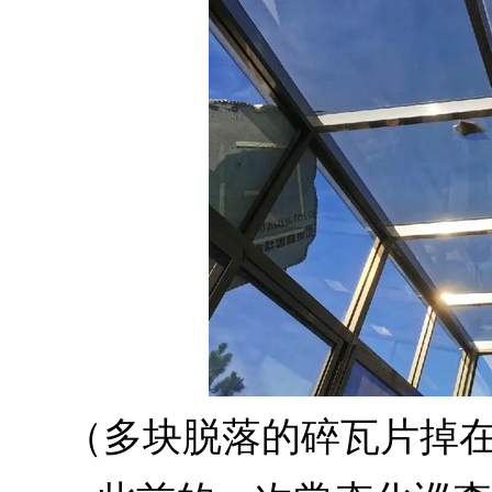
（多块脱落的碎瓦片掉