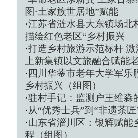
图·土家族世居地”赋能
·
江苏省涟水县大东镇场北
描绘红色老区“乡村振兴
·
打造乡村旅游示范标杆 
上新集镇以文旅融合赋能
·
四川华蓥市老年大学军乐腰
乡村振兴（组图）
·
驻村手记：监测户王维淼的
·
从“优秀士兵”到“非遗茶
·
山东省淄川区：银辉赋能
程（组图）