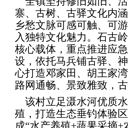
全镇坚持修旧如旧、活
寨、古树、古驿文化内涵
乡愁文脉可感可触、可游
入独特文化魅力。石古岭
核心载体，重点推进应急
设，依托马兵铺古驿、神
心打造邓家田、胡王家湾
路网通畅、景致雅致，古
该村立足滠水河优质水
殖，打造生态垂钓体验区
成“水产养殖+蔬果采摘