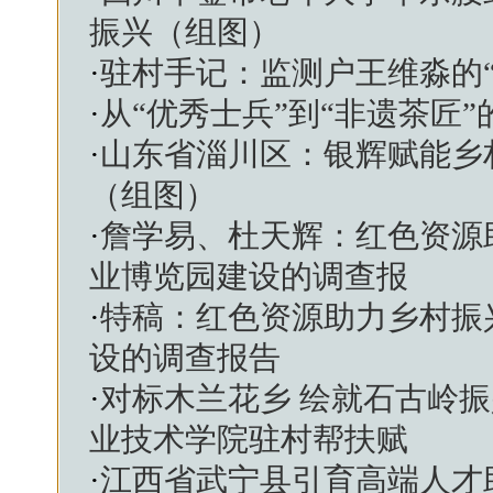
振兴（组图）
·
驻村手记：监测户王维淼的
·
从“优秀士兵”到“非遗茶匠
·
山东省淄川区：银辉赋能乡
（组图）
·
詹学易、杜天辉：红色资源
业博览园建设的调查报
·
特稿：红色资源助力乡村振
设的调查报告
·
对标木兰花乡 绘就石古岭
业技术学院驻村帮扶赋
·
江西省武宁县引育高端人才