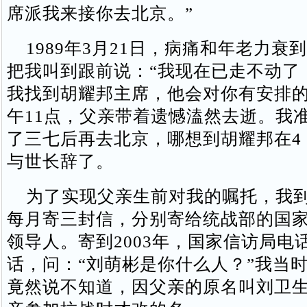
席派我来接你去北京。”
1989年3月21日，病痛和年老力衰
把我叫到跟前说：“我现在已走不动了
我找到胡耀邦主席，他会对你有安排的。
午11点，父亲带着遗憾溘然去逝。我
了三七后再去北京，哪想到胡耀邦在4 
与世长辞了。
为了实现父亲生前对我的嘱托，我到
每月寄三封信，分别寄给统战部的国
领导人。寄到2003年，国家信访局电
话，问：“刘萌彬是你什么人？”我当
竟然说不知道，因父亲的原名叫刘卫