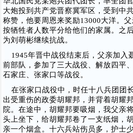
华北国民党某炮兵团代团长，率全团官
大炮投到共产党晋察冀军区，受到中
称赞，他要周恩来奖励13000大洋。
按牺牲者人数平分给他们的家属。之
为刘萌彬继续抗战。
1945年晋中战役结束后，父亲加入
前部队，参加了三大战役、解放四平
石家庄、张家口等战役。
在张家口战役中，时任十八兵团团长
出受重伤的政委胡耀邦，并背着胡耀
院。在途中，胡耀邦要吸烟，我父亲
头上坐下，给胡耀邦卷了一支纸烟，
亲一个烟盒。十六兵站伤员多，护士少