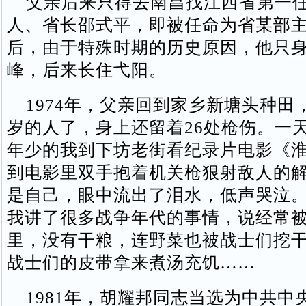
父亲后来只得去南昌找江西省第一任
人、省长邵式平，即被任命为省某部
后，由于特殊时期的历史原因，他只
峰，后来长住弋阳。
1974年，父亲回到家乡新塘头种田
岁的人了，身上还留着26处枪伤。一
年少的我到下坊老街看纪录片电影《
到电影里双手抱着机关枪狠射敌人的
是自己，眼中流出了泪水，低声哭泣
我讲了很多战争年代的事情，说经常
里，没有干粮，连野菜也被战士们挖
战士们的皮带拿来煮汤充饥……
1981年，胡耀邦同志当选为中共中