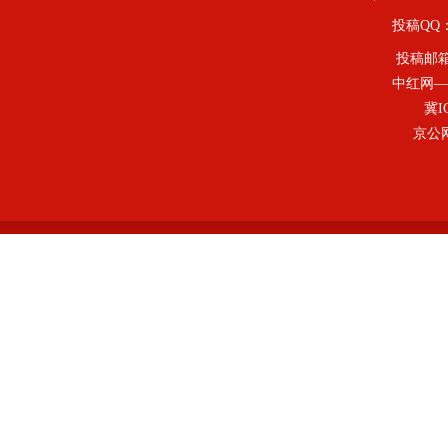
投稿QQ：4
投稿邮
中红网—
冀I
京公网