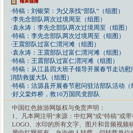
·
特稿：刘银荣：为父亲找“部队”（组图）
·
李先念部队两次过境周至（组图）
·
袁永涛：李先念部队两次过境周至（组图）
·
特稿：李先念部队两次过境周至（组图）
·
王震部队过富仁渭河滩（组图）
·
袁永涛：王震部队过富仁渭河滩（组图）
·
特稿：王震部队过富仁渭河滩（组图）
·
特稿：从江县四大班子领导开展春节走访慰
消防救援大队（组图）
·
特稿：沽源县开展春节慰问驻沽部队活动（
·
好义棠炸桥，救10万国民党部队
中国红色旅游网版权与免责声明：
1、凡本网注明“来源：中红网”或“特稿”或
LOGO、水印的所有文字、图片和音频视频
属中红网所有，允许他人转载。但转载单位