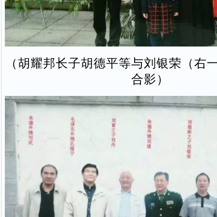
（胡耀邦长子胡德平等与刘银荣（右
合影）