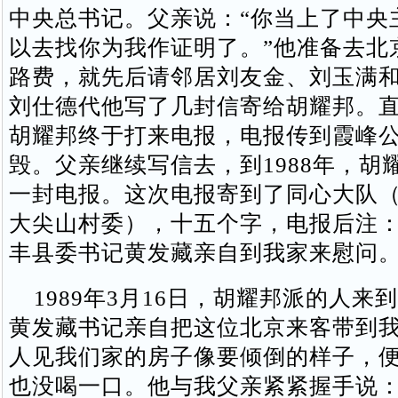
中央总书记。父亲说：“你当上了中央
以去找你为我作证明了。”他准备去北
路费，就先后请邻居刘友金、刘玉满
刘仕德代他写了几封信寄给胡耀邦。直到
胡耀邦终于打来电报，电报传到霞峰
毁。父亲继续写信去，到1988年，胡
一封电报。这次电报寄到了同心大队
大尖山村委），十五个字，电报后注
丰县委书记黄发藏亲自到我家来慰问
1989年3月16日，胡耀邦派的人来
黄发藏书记亲自把这位北京来客带到
人见我们家的房子像要倾倒的样子，
也没喝一口。他与我父亲紧紧握手说：