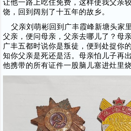
让他一路上吃住免费，这样使我父亲
饶，回到阔别了十五年的故乡。
父亲刘萌彬回到广丰霞峰新塘头家里
父亲，便问母亲，父亲去哪儿了？母
广丰五都时说你是叛徒，便到处捉你
知你父亲是死还是活。母亲怕儿子再
他携带的所有证件一股脑儿塞进灶里