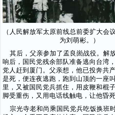
（人民解放军太原前线总前委扩大会
为刘萌彬。）
其后，父亲参加了孟良崮战役。解放
响后，国民党残余部队准备逃向台湾
党人赶到厦门。父亲想，他已投奔共
是死，便连夜逃跑，跑到山顶的一座
里，又被国民党兵抓住，用皮鞭和棍
脚受重伤，又用电话线触电，让他昏
宗光寺老和尚乘国民党兵吃饭换班时