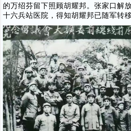
的万绍芬留下照顾胡耀邦。张家口解
十六兵站医院，得知胡耀邦已随军转