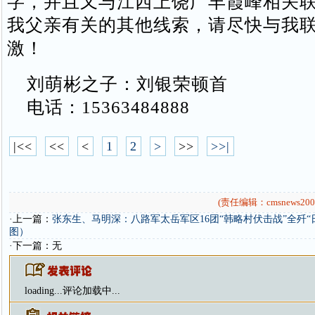
字，并且又与江西上饶广丰霞峰相关
我父亲有关的其他线索，请尽快与我
激！
刘萌彬之子：刘银荣顿首
电话：15363484888
|<<
<<
<
1
2
>
>>
>>|
(责任编辑：cmsnews200
·上一篇：
张东生、马明深：八路军太岳军区16团“韩略村伏击战”全歼“
图）
·下一篇：无
loading...
评论加载中...