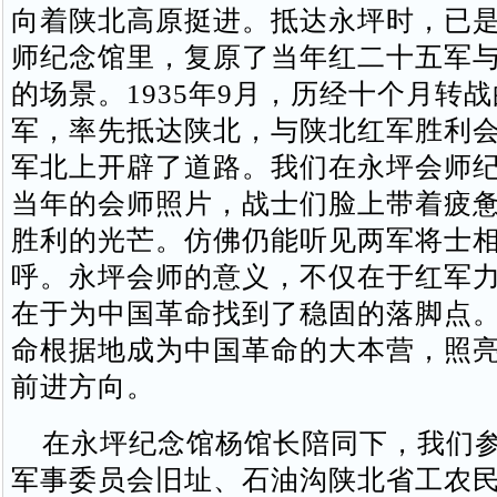
向着陕北高原挺进。抵达永坪时，已
师纪念馆里，复原了当年红二十五军
的场景。1935年9月，历经十个月转
军，率先抵达陕北，与陕北红军胜利
军北上开辟了道路。我们在永坪会师
当年的会师照片，战士们脸上带着疲
胜利的光芒。仿佛仍能听见两军将士
呼。永坪会师的意义，不仅在于红军
在于为中国革命找到了稳固的落脚点
命根据地成为中国革命的大本营，照
前进方向。
在永坪纪念馆杨馆长陪同下，我们参
军事委员会旧址、石油沟陕北省工农