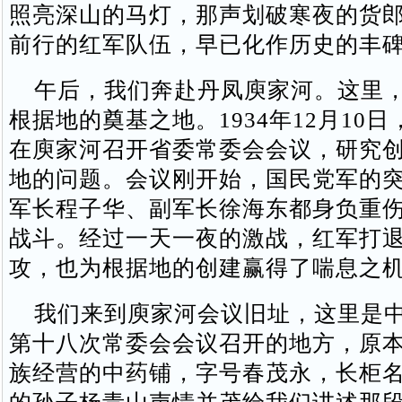
照亮深山的马灯，那声划破寒夜的货
前行的红军队伍，早已化作历史的丰
午后，我们奔赴丹凤庾家河。这里，
根据地的奠基之地。1934年12月10
在庾家河召开省委常委会会议，研究
地的问题。会议刚开始，国民党军的
军长程子华、副军长徐海东都身负重
战斗。经过一天一夜的激战，红军打
攻，也为根据地的创建赢得了喘息之
我们来到庾家河会议旧址，这里是中
第十八次常委会会议召开的地方，原
族经营的中药铺，字号春茂永，长柜