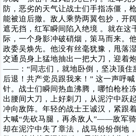
防，恶劣的天气让战士们手指冻僵，
能被迫后撤。敌人乘势两翼包抄，开
遮无挡，红军瞬间陷入绝境 。就在这
际，一个身影冲破硝烟，策马而来。
政委吴焕先。他没有丝毫犹豫，甩落
交通员身上猛地抽出一把大刀，迎着
——：“同志们，就地卧倒，坚决顶住
后退！共产党员跟我来！” 这一声呼
针。战士们瞬间热血沸腾，哪怕枪栓
出腰间大刀，上好刺刀，从泥泞中跃
冲向敌阵。年轻的战士王诚汉，紧跟
大喊“先砍马腿，再杀敌人”——敌军
却在泥泞中失了章法，战马纷纷倒地