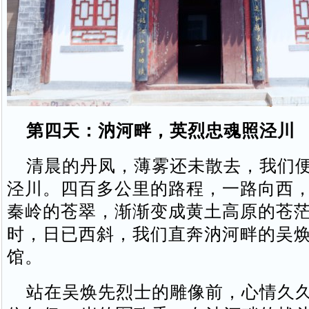
第四天：汭河畔，英烈忠魂照泾川
清晨的丹凤，薄雾还未散去，我们便
泾川。四百多公里的路程，一路向西
秦岭的苍翠，渐渐变成黄土高原的苍
时，日已西斜，我们直奔汭河畔的吴
馆。
站在吴焕先烈士的雕像前，心情久久