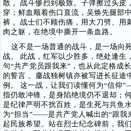
散 。战斗惨烈到极致。子弹擦过头皮
穿；鲜血顺着伤口直流，吴焕先腿部
裤 。战士们不顾伤痛，用大刀劈、用
肉之躯，在绝境中撕开一条血路。
这不是一场普通的战斗，是一场向死
战。 此战，红军以少胜多，绝处逢生
句“共产党员跟我来”，也从此定格成
的誓言 。鏖战独树镇亦被写进长征途
例。 这一战，让我们读懂何为“信仰”
指仍敢冲锋，是身陷绝境仍不退却；何
是纪律严明不扰百姓，是生死与共鱼
为“担当”——是共产党人喊出的“跟我
起民族希望。站在烈士纪念碑前，我