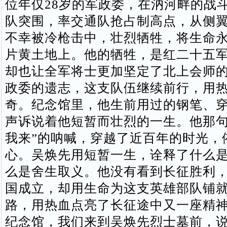
位年仅28岁的军政委，在汭河畔的战
队突围，率交通队抢占制高点，从侧
不幸被冷枪击中，壮烈牺牲，将生命
片黄土地上。他的牺牲，是红二十五
却也让全军将士更加坚定了北上会师
政委的遗志，这支队伍继续前行，用
奇。纪念馆里，他生前用过的钢笔、
声诉说着他短暂而壮烈的一生。他那句
我来”的呐喊，穿越了近百年的时光，
心。吴焕先用短暂一生，诠释了什么
么是舍生取义。他没有看到长征胜利
国成立，却用生命为这支英雄部队铺
路，用热血点亮了长征途中又一座精
纪念馆，我们来到吴焕先烈士墓前，