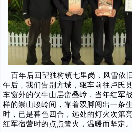
百年后回望独树镇七里岗，风雪依旧
午后，我们告别方城，驱车前往卢氏
车窗外的伏牛山层峦叠嶂，当年红军
样的崇山峻岭间，靠着双脚闯出一条
时，已是暮色四合，远处的灯火次第
红军宿营时的点点篝火，温暖而坚定