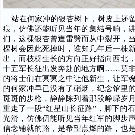
站在何家冲的银杏树下，树皮上还留
痕，仿佛还能听见当年的集结号响，
们，这棵银杏曾遭雷劈而从中裂开，
棵树会因此死掉时，谁知几年后一株
出，而枝枒生长的方向正好指向西北
十五军长征出发奔赴的地方啊……莫
的将士们在冥冥之中让他新生，让军
的何家冲早已没有了硝烟，纪念馆里
斑斑的步枪，静静陈列着那段峥嵘岁
重走了一段“红星山长征路”，脚下的
光滑，仿佛仍能听见当年红军的脚步
信念铺就的路，是希望点燃的路，也