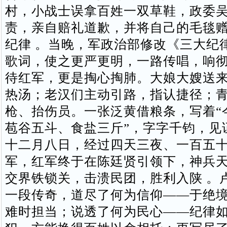
村，小战士误拿百姓一双草鞋，政委
责，亲自赔礼道歉，并将自己的毛毯
纪律 。当晚，军政治部修改《三大纪
歌词，使之更严更明，一路传唱，响彻
待红军，更是掏心掏肺。大娘大嫂送
热汤；老汉们主动引路，指认捷径；
枪、抬伤员。一张泛黄借粮条，写着“
苞谷五斗、食盐三斤”，字字千钧，见
十二月八日，经过四天三夜、一百五
军，红军终于在陈廷贤引领下，神兵
交界铁锁关，击溃民团，胜利入陕 。
一段传奇，道尽了何为信仰——于绝
难时担当；说透了何为民心——纪律