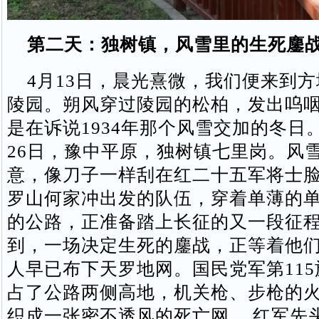
第二天：独树镇，风雪里的生死鏖
4月13日，晨光熹微，我们便来到方
陵园。朔风穿过陵园的松柏，发出呜
是在诉说1934年那个风雪交加的冬日。1
26日，豫中平原，独树镇七里岗。风
意，像刀子一样刮在红二十五军将士
罗山何家冲出发的队伍，穿着单薄的
的公路，正准备踏上长征的又一段征
到，一场决定生死的鏖战，正等着他们
人早已布下天罗地网。国民党军第11
占了公路两侧高地，机关枪、步枪的
织成一张密不透风的死亡网 。红军先