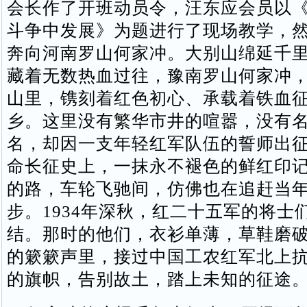
会长作了开班动员令，汪东应会员以
斗争中发展》为题进行了现场教学，
奔向河南罗山何家冲。大别山绵延千
藏着无数热血过往，豫南罗山何家冲
山里，镌刻着红色初心、承载着铁血
乡。这里没有繁华市井的喧嚣，没有
名，却因一支年轻红军队伍的誓师出
命长征史上，一抹永不褪色的鲜红印
的路，车轮飞驰间，仿佛也在追赶当
步。1934年深秋，红二十五军的将士
结。那时的他们，衣衫单薄，草鞋磨
的簌簌声里，接过中国工农红军北上
的旗帜，告别故土，踏上未知的征途