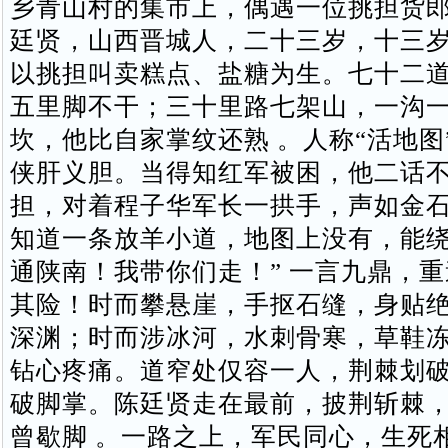
乡青山村的集市上，偶遇一位挑担货
廷贤，山西晋城人，二十三岁，十三
以挑担叫卖糕点、盐糖为生。七十二
五里脚不干；三十里路七架山，一沟
坎，他比自家掌纹还熟 。人称“活地图
侠肝义胆。当得知红军被困，他二话
担，对着程子华军长一拱手，声如金石
知道一条放羊小道，地图上没有，能
通陕南！我带你们走！” 一言九鼎，
其险！时而攀悬崖，手抠石缝，身贴
深渊；时而涉冰河，水刺骨寒，草鞋
钻心疼痛。道窄处仅容一人，荆棘划
破脚掌。陈廷贤走在最前，披荆斩棘
曾歇脚 。一路之上，军民同心，生死