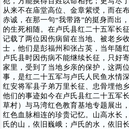
犯，方能换得百姓以命相托；更写尽
从来不在庙堂高位、金章紫绶，而在
赤诚，在那一句“我带路”的挺身而出
的生死相随。在卢氏县红二十五军长
记载了两位因伤病留在当地、被老乡
士，他们是彭福州和张占英，当年随
卢氏县时因伤病不能继续长征，只好
家里，受到了当地乡亲的保护，这两
事，是红二十五军与卢氏人民鱼水情
红安将军县子弟万里长征、忠骨埋他
他们的事迹如今在卢氏县红二十五军
草村）与马湾红色教育基地专题展出
红色血脉相连的珍贵记忆。山高水长
氏的山，依旧巍峨；卢氏的水，依旧