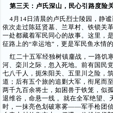
第三天：卢氏深山，民心引路度险
4月14日清晨的卢氏烈士陵园，静谧
依次走过陈廷贤墓、兰草村、铁锁关
一处都藏着军民同心的故事。这里，
征路上的“幸运地”，更是军民鱼水情
红二十五军经独树镇鏖战，一路饥寒
河、栾川之际，忽入死地。前有国民
七八千人，扼朱阳关、五里川之险，
道；后有五个旅的追剿大军，衔尾而
两千九百余将士，如困兽于铁笼，似
退维谷，命悬一线 。就在全军绝望、
时，一抹亮色划破寒雾——军手枪团