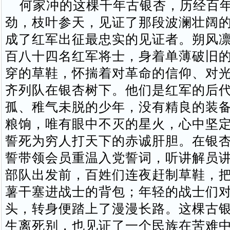
何家冲的这棵千年古银杏，历经百年
劲，枝叶参天，见证了那段波澜壮阔
成了红军出征最忠实的见证者。朔风
百八十四名红军将士，身着单薄破旧
穿的草鞋，怀揣着对革命的信仰、对
齐列队在银杏树下。他们是红军的后
孤、稚气未脱的少年，没有精良的装
粮饷，唯有眼中不灭的星火，心中坚
誓死为穷人打天下的赤诚肝胆。在银
誓带领会员重温入党誓词，听讲解员
部队出发前，百姓们连夜赶制草鞋，
薯干塞进战士的背包；年轻的战士们
头，转身便踏上了漫漫长路。这棵古
生离死别，也见证了一个民族在苦难