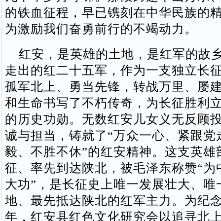
的铁血征程，早已镌刻在中华民族的
为激励我们奋勇前行的不竭动力。
红安，是英雄的土地，是红军的故乡
走出的红二十五军，作为一支独立长
孤军北上、勇当先锋，转战万里、屡
和生命书写了不朽传奇，为长征胜利
的历史功勋。无数红安儿女义无反顾
诚与担当，铸就了“万众一心、紧跟党
毅、不胜不休”的红安精神。这支英雄
征、率先到达陕北，被毛泽东称赞“为
大功”，是长征史上唯一发展壮大、唯
地、最先抵达陕北的红军主力。为纪念
年，红安县红色文化研究会以追寻北上