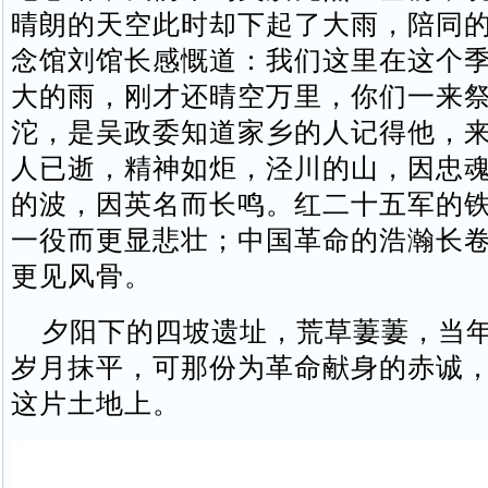
晴朗的天空此时却下起了大雨，陪同
念馆刘馆长感慨道：我们这里在这个
大的雨，刚才还晴空万里，你们一来
沱，是吴政委知道家乡的人记得他，
人已逝，精神如炬，泾川的山，因忠
的波，因英名而长鸣。红二十五军的
一役而更显悲壮；中国革命的浩瀚长
更见风骨。
夕阳下的四坡遗址，荒草萋萋，当年
岁月抹平，可那份为革命献身的赤诚
这片土地上。