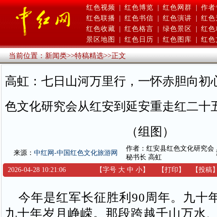
红色视频
|
红色博览
|
红色网群
|
作者
红色联播
|
红色书信
|
红色演讲
|
红色
红色收藏
|
红色格言
|
绿色景区
|
红色
景区地图
|
红色日历
|
红色图库
|
红色
当前位置：
新闻类
>>
特稿精选
>>
正文
高虹：七日山河万里行，一怀赤胆向初
色文化研究会从红安到延安重走红二十
（组图）
作者：红安县红色文化研究会
来源：
中红网-中国红色文化旅游网
秘书长 高虹
2026-04-28 10:21:06
【字号
大
中
小
】
【
打印
】
【
投稿
今年是红军长征胜利90周年。九十
九十年岁月峥嵘。那段跨越千山万水