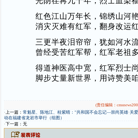
光阴荏苒九十年，烈士血染
红色江山万年长，锦绣山河
消灾灭难有红军，翻身改运
三更半夜泪帘帘，犹如河水
曾经受苦红军帮，红军老祖
得道神医高中宽，红军烈士
脚步丈量新世界，用诗赞美
(责任编辑：cmsnews200
·上一篇：
常魁星、陈地江、桂紫晴：“共和国不会忘记—崇尚英雄·关爱
动在福建省龙岩市举行（组图）
·下一篇：无