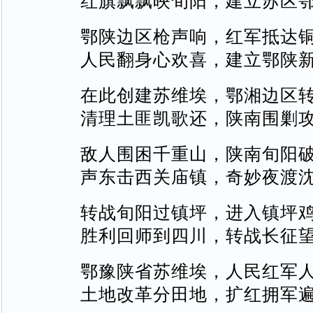
红旗飘飘映旬阳，建立苏区
鄂陕边区枪声响，红军抵达
人民翻身心欢喜，建立鄂陕
在此创建苏维埃，鄂湘边区
清理土匪凯歌还，陕南围剿
敌人围困千重山，陕南旬阳
声东击西关庙镇，奇妙夜渡
转战旬阳过镇坪，进入镇坪
胜利回师到四川，转战长征
鄂豫陕省苏维埃，人民红军
土地改革分田地，扩红拥军