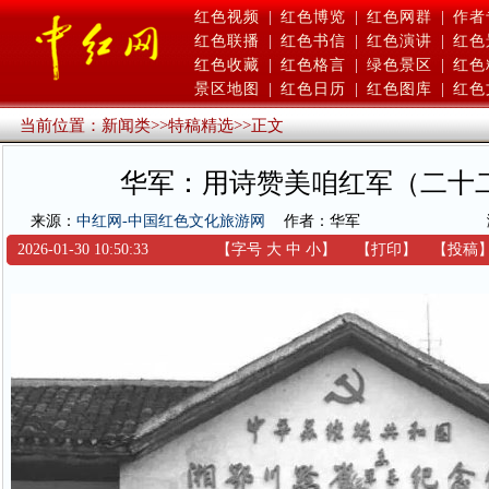
红色视频
|
红色博览
|
红色网群
|
作者
红色联播
|
红色书信
|
红色演讲
|
红色
红色收藏
|
红色格言
|
绿色景区
|
红色
景区地图
|
红色日历
|
红色图库
|
红色
当前位置：
新闻类
>>
特稿精选
>>
正文
华军：用诗赞美咱红军（二十
来源：
中红网-中国红色文化旅游网
作者：华军
2026-01-30 10:50:33
【字号
大
中
小
】
【
打印
】
【
投稿