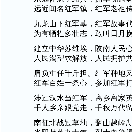
远近闻名红军镇，红军老祖
九龙山下红军墓，红军故事
为有牺牲多壮志，敢叫日月
建立中华苏维埃，陕南人民
人民渴望求解放，人民拥护
肩负重任千斤担。红军种地
红军百姓一条心，参加红军
涉过汉水当红军，离乡离家
千人乡亲跟党走，千秋万代
南征北战过草地，翻山越岭