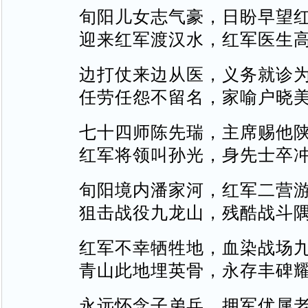
旬阳儿女志气豪，日盼早望
迎来红军渡汉水，红军医生
边打仗来边从医，义务就诊
任劳任怨不留名，家喻户晓
七十四师陈先瑞，主席赐他
红军将领叫孙光，身先士卒
旬阳境内潘家河，红军二营
狙击战役九龙山，残酷战斗
红军不幸牺牲地，血染战场
青山此地埋英骨，永存丰碑
永远怀念子弟兵，拥军优属