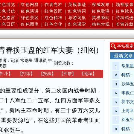
红色博览
|
红色网群
|
作者专栏
|
英模事迹
|
权威发布
|
领袖故事
红色书信
|
红色演讲
|
红色景区
|
红色诗词
|
红色歌谣
|
红色镜头
红色格言
|
绿色景区
|
红色精神
|
导游词集
|
英模瞬间
|
特稿精选
红色日历
|
红色图库
|
红色文化
|
红色课堂
|
精神大观
|
长篇连载
本
站检索
青春换玉盘的红军夫妻（组图）
作者：记者 常魁星 通讯员 牛
浏览次数：
庆春
常魁星
中
小
】
【
打印
】
【
投稿
】
【
纠错
】
【
论坛
】
特稿：
沙洋五
的重要组成部分，第二次国内战争时期，
李殿仁
二十八军红二十五军、红四方面军等多支
郭书文
篮”，新民主革命时期，有三十多万六安儿
上海举
的重要发源地”，在这些开国的革命者里面
邓玉平
特稿：
和张登生。