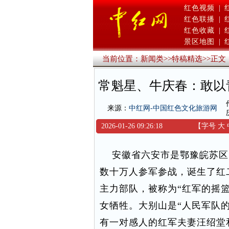
红色视频
|
红色联播
|
红色收藏
|
景区地图
|
当前位置：
新闻类
>>
特稿精选
>>
正文
常魁星、牛庆春：敢以
来源：
中红网-中国红色文化旅游网
2026-01-26 09:26:18
【字号
大
安徽省六安市是鄂豫皖苏区
数十万人参军参战，诞生了红
主力部队，被称为“红军的摇
女牺牲。大别山是“人民军队
有一对感人的红军夫妻汪绍堂