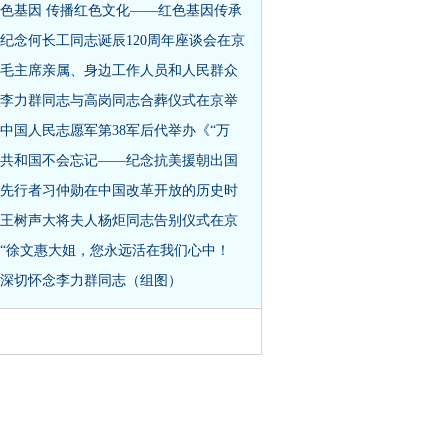
色基因 传播红色文化——红色基因传承
纪念何长工同志诞辰120周年座谈会在京
毛主席亲属、身边工作人员和人民群众
李力群同志与高岗同志合葬仪式在京举
中国人民志愿军第38军后代举办《“万
共和国不会忘记——纪念抗美援朝出国
先行者习仲勋在中国改革开放的历史时
王树声大将夫人杨炬同志告别仪式在京
“徐文惠大姐，您永远活在我们心中！
深切怀念李力群同志（组图）