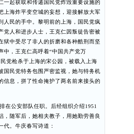
仁一起获取和传递国民党炸毁重要设施的
把上海炸平变空城的妄想，迎接解放大军
到人民的手中。黎明前的上海，国民党疯
产党人和进步人士，王克仁因叛徒告密被
在狱中受尽了非人的折磨和各种酷刑而坚
声中，王克仁高呼着“中国共产党万
国民党枪杀于上海的宋公园，被载入上海
被国民党特务包围严密监视，她与特务机
的信息，拼了性命掩护了两名前来接头的
在公安部队任职。后经组织介绍1951
侣，随军后，她相夫教子，用她勤劳善良
一代。牛庆春写诗道：