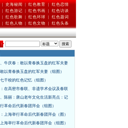
|
史海秘闻
|
红色教育
|
红色恋情
|
红色游记
|
红色书画
|
红色访谈
|
红色歌舞
|
红色环球
|
红色题词
|
红色人物
|
红色文物
|
红色头条
：
、牛庆春：敢以青春换玉盘的红军夫妻
敢以青春换玉盘的红军夫妻（组图）
七干校的红色记忆（组图）
：在高密市春联、非遗学术会议及春联
、陈丽：唐山老年文化生活新亮点：记
行革命后代新春团拜会（组图）
：上海举行革命后代新春团拜会（图）
上海举行革命后代新春团拜会（组图）