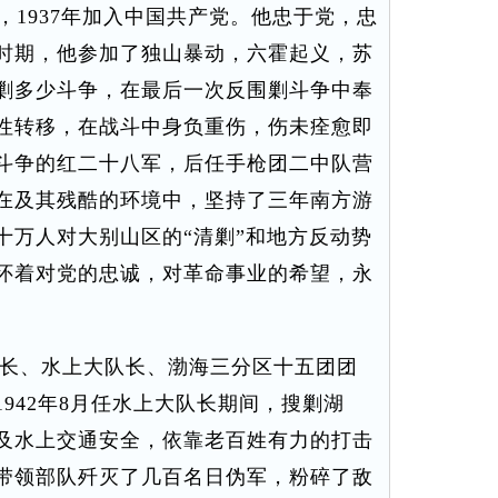
军，1937年加入中国共产党。他忠于党，忠
时期，他参加了独山暴动，六霍起义，苏
剿多少斗争，在最后一次反围剿斗争中奉
性转移，在战斗中身负重伤，伤未痊愈即
斗争的红二十八军，后任手枪团二中队营
在及其残酷的环境中，坚持了三年南方游
十万人对大别山区的“清剿”和地方反动势
怀着对党的忠诚，对革命事业的希望，永
长、水上大队长、渤海三分区十五团团
942年8月任水上大队长期间，搜剿湖
及水上交通安全，依靠老百姓有力的打击
带领部队歼灭了几百名日伪军，粉碎了敌