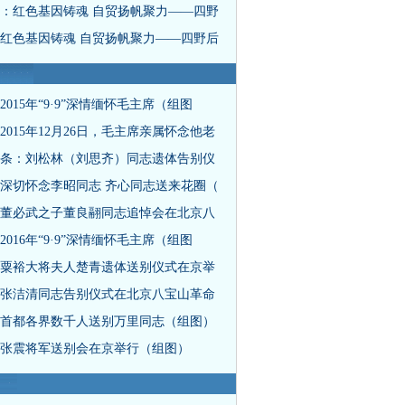
：红色基因铸魂 自贸扬帆聚力——四野
红色基因铸魂 自贸扬帆聚力——四野后
2015年“9·9”深情缅怀毛主席（组图
2015年12月26日，毛主席亲属怀念他老
条：刘松林（刘思齐）同志遗体告别仪
深切怀念李昭同志 齐心同志送来花圈（
董必武之子董良翮同志追悼会在北京八
2016年“9·9”深情缅怀毛主席（组图
粟裕大将夫人楚青遗体送别仪式在京举
张洁清同志告别仪式在北京八宝山革命
首都各界数千人送别万里同志（组图）
张震将军送别会在京举行（组图）