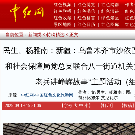
红色视频
|
红色博览
|
红色网群
|
作者
红色联播
|
红色书信
|
红色演讲
|
红色
红色收藏
|
红色格言
|
绿色景区
|
红色
景区地图
|
红色日历
|
红色图库
|
红色
当前位置：
新闻类
>>
特稿精选
>>
正文
民生、杨雅南：新疆：乌鲁木齐市沙依
和社会保障局党总支联合八一街道机关
老兵讲峥嵘故事”主题活动（
作者：文/民生、杨雅南；图/
来源：
中红网-中国红色文化旅游网
凯丽比努尔·艾尼瓦尔
2025-09-19 15:51:06
【字号
大
中
小
】
【
打印
】
【
投稿