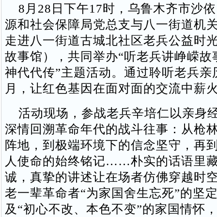
8月28日下午17时，乌鲁木齐市沙
源和社会保障局党总支与八一街道机
走进八一街道古城北社区老兵公益时
故事馆），共同举办“听老兵讲峥嵘故
神代代传”主题活动。通过聆听老兵亲
月，让红色基因在面对面的交流中薪
活动现场，参战老兵辛培仁以亲身经
深情回溯革命年代的战斗往事：从枪
阵地，到极端环境下的信念坚守，再
人使命的始终铭记……朴实的话语里
诚，真挚的讲述让在场者仿佛穿越时
老一辈革命者“为家国舍生忘死”的坚
及“初心不改、本色不变”的家国情怀