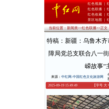
红色视频
|
红色联播
|
红色收藏
|
景区地图
|
当前位置：
新闻类
>>
红色联播
>>
正文
特稿：新疆：乌鲁木齐
障局党总支联合八一街
嵘故事”
来源：
中红网-中国红色文化旅游网
2025-09-19 15:49:49
【字号
大