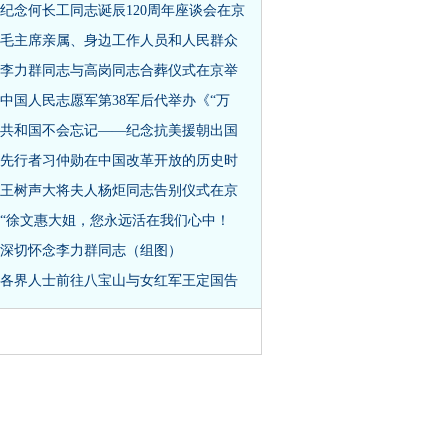
纪念何长工同志诞辰120周年座谈会在京
毛主席亲属、身边工作人员和人民群众
李力群同志与高岗同志合葬仪式在京举
中国人民志愿军第38军后代举办《“万
共和国不会忘记——纪念抗美援朝出国
先行者习仲勋在中国改革开放的历史时
王树声大将夫人杨炬同志告别仪式在京
“徐文惠大姐，您永远活在我们心中！
深切怀念李力群同志（组图）
各界人士前往八宝山与女红军王定国告