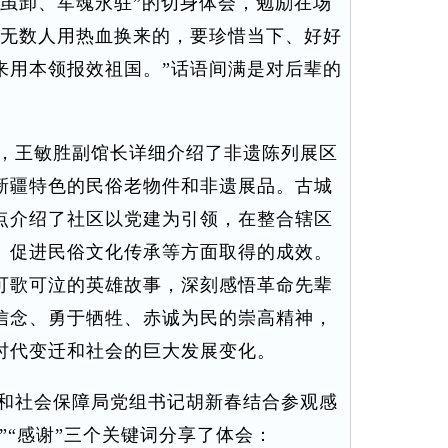
装虽卸、军魂永驻”的切身体会，勉励在场
是无数人用热血换来的，要珍惜当下、好好
来用本领报效祖国。”话语间满是对后辈的
，王敏胜副馆长详细介绍了非遗陈列展区
新疆特色的民俗老物件和非遗展品。古城
点介绍了社区以党建为引领，在整合辖区
、促进民俗文化传承等方面取得的成效。
可歌可泣的英雄故事，深刻感悟革命先辈
信念、勇于牺牲、赤诚为民的崇高精神，
时代变迁和社会的巨大发展变化。
和社会保障局党组书记胡新春结合参观感
”“感谢”三个关键词分享了体会：