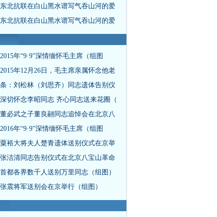
东北抗联在白山黑水谱写气吞山河的爱
东北抗联在白山黑水谱写气吞山河的爱
2015年“9·9”深情缅怀毛主席（组图
2015年12月26日，毛主席亲属怀念他老
条：刘松林（刘思齐）同志遗体告别仪
深切怀念李昭同志 齐心同志送来花圈（
董必武之子董良翮同志追悼会在北京八
2016年“9·9”深情缅怀毛主席（组图
粟裕大将夫人楚青遗体送别仪式在京举
张洁清同志告别仪式在北京八宝山革命
首都各界数千人送别万里同志（组图）
张震将军送别会在京举行（组图）