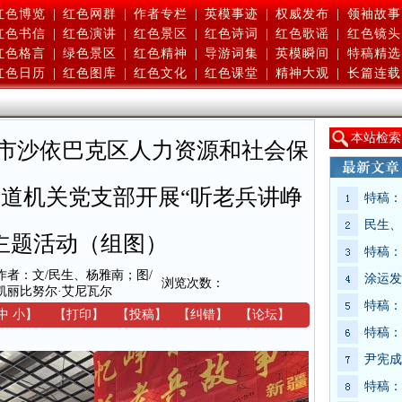
红色博览
|
红色网群
|
作者专栏
|
英模事迹
|
权威发布
|
领袖故事
红色书信
|
红色演讲
|
红色景区
|
红色诗词
|
红色歌谣
|
红色镜头
红色格言
|
绿色景区
|
红色精神
|
导游词集
|
英模瞬间
|
特稿精选
红色日历
|
红色图库
|
红色文化
|
红色课堂
|
精神大观
|
长篇连载
本
站检索
市沙依巴克区人力资源和社会保
道机关党支部开展“听老兵讲峥
特稿：
民生、
主题活动（组图）
特稿：
作者：文/民生、杨雅南；图/
涂运发
浏览次数：
凯丽比努尔·艾尼瓦尔
特稿：
中
小
】
【
打印
】
【
投稿
】
【
纠错
】
【
论坛
】
特稿：
尹宪成
特稿：