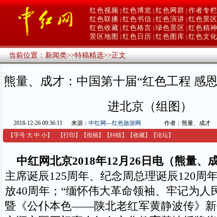
红色视频
红色博览
红色网群
作者专
|
|
|
红色联播
红色书信
红色演讲
红色景
|
|
|
红色收藏
红色格言
绿色景区
红色精
|
|
|
景区地图
红色日历
红色图库
红色文
|
|
|
当前位置：
新闻类
>>
特稿精选
>>
正文
熊量、成才：中国第十届“红色工程 感
进北京（组图）
2018-12-26 09:36:11
来源：
中红网—红色旅游网
作者：熊量、成才
【字号
大
中
小
】
【
打印
】
【
投稿
】
【
纠错
】
【收藏】
【
论坛
】
中红网北京2018年12月26日电（熊量、
主席诞辰125周年、纪念周总理诞辰120周
放40周年；“缅怀伟大革命领袖、牢记为人
暨《公仆本色——陕北老红军黄静波传》新