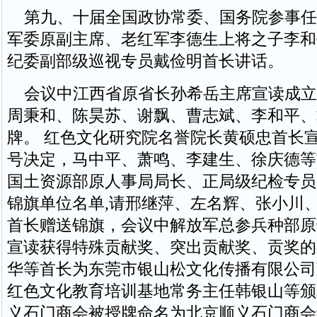
第九、十届全国政协常委、国务院参事任
军委原副主席、老红军李德生上将之子李和
纪委副部级巡视专员戴俭明首长讲话。
会议中江西省原省长孙希岳主席宣读成立
周秉和、陈昊苏、谢飘、曹志斌、李和平、
牌。 红色文化研究院名誉院长黄硕忠首长
号决定，马中平、萧鸣、李建生、徐庆德等
国土资源部原人事局局长、正局级纪检专员
锦旗单位名单,请邢继萍、左名辉、张小川
首长赠送锦旗，会议中解放军总参兵种部原
宣读获得特殊贡献奖、突出贡献奖、贡奖的
华等首长为东莞市银山松文化传播有限公司
红色文化教育培训基地常务主任韩银山等颁
义石门商会被授牌命名为北京顺义石门商会