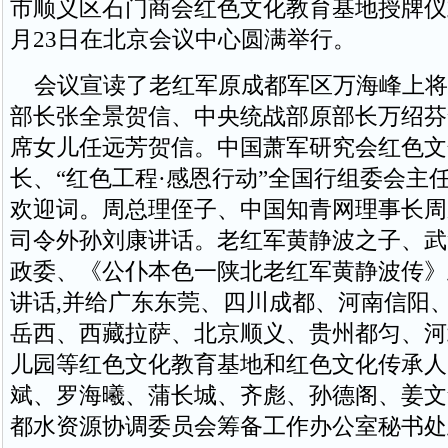
市顺义区石门商会红色文化教育基地授牌仪式于
月23日在北京会议中心圆满举行。
会议宣读了老红军原成都军区万海峰上将
部长张全景贺信、中央统战部原部长万绍芬
席女儿任远芳贺信。中国萧军研究会红色文
长、“红色工程·感恩行动”全国行组委会主
欢迎词。周总理侄子、中国知青网理事长周
司令外孙刘康讲话。老红军黄静波之子、武
政委、《公仆本色一陕北老红军黄静波传》
讲话,并给广东东莞、四川成都、河南信阳
岳西、西藏拉萨、北京顺义、贵州都匀、河
儿园等红色文化教育基地和红色文化传承人
斌、罗海曦、蒲长城、齐彪、孙德阁、姜文
都水资源协调委员会筹备工作办公室秘书处