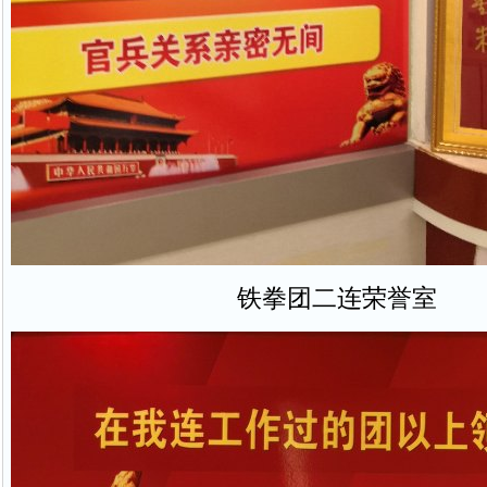
铁拳团二连荣誉室