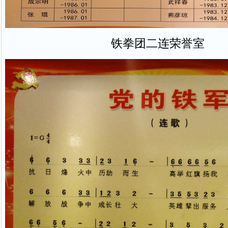
铁拳团二连荣誉室