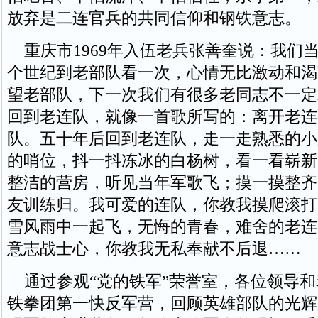
放弃是二连官兵的共同信仰和钢铁意志。
重庆市1969年入伍老兵张善奎说：我们当
个世纪到老部队看一次，心情无比激动和渴
望老部队，下一次我们有很多老同志不一定
回到老连队，就像一首歌所写的：离开老连
队。五十年后回到老连队，走一走熟悉的小
的哨位，抖一抖冻冰的白杨树，看一看崭新
整洁的营房，听见当年军歌飞；摸一摸整齐
友训练归。我可爱的连队，你教我摸爬滚打
雪风雨中一起飞，无悔的青春，难舍的老连
意志战士心，你教我无私奉献不后退……
通过参观“党的铁军”荣誉室，各位领导和
铁拳团第一快反军营，回顾英雄部队的光辉