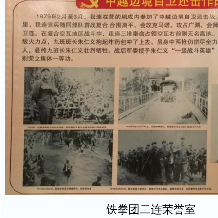
铁拳团二连荣誉室