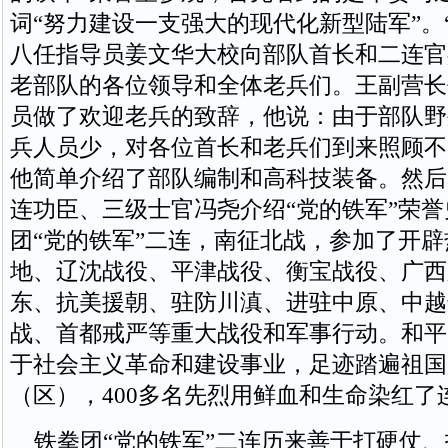
词“努力建设一支强大的现代化新型陆军”。
八任指导员姜文华大校向部队首长和二连官
老部队的各位领导和全体老兵们。王副营长
员做了欢迎老兵的致辞，他说：由于部队野
兵人员少，对各位首长和老兵们到来照顾不
他简单介绍了部队编制和高科技装备。然后
连功臣、三级士官冯尧介绍“党的铁军”荣
团“党的铁军”二连，南征北战，参加了开
地、辽沈战役、平津战役、衡宝战役、广西
东、抗美援朝、驻防川滇、进驻中原、中越
战、首都戒严等重大战役和军事行动。和平
于社会主义革命和建设事业，足迹踏遍祖国
（区），400多名先烈用鲜血和生命染红了
铁拳团“党的铁军”二连历来善于打硬仗、