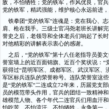
敌，不怕牺牲；党的铁军，作风优良，官兵
党的铁军，精武强能，维护核心永远前进，
铁拳团“党的铁军”连魂是：党在我心、志
肩、枪在我手。三级士官冯尧老班长讲解完
誉史之后，老领导和全体老兵们响起了长时
对他精彩的讲解表示衷心的感谢。
之后，“党的铁军”第十八任老指导员姜文
誉室墙上的近百面锦旗、近百个奖状说：“
获得过“昆明军区、成都军区、武汉军区、
军区标兵连队的荣誉称号。连队荣誉室这些
是“党的铁军”二连成立72年来，历届党支
员的模范带头作用，官兵的团结一致精神和
雄模范人物、各个年代二连官兵们用血汗和
怕吃苦、不怕流汗、不怕牺牲，永争第一，