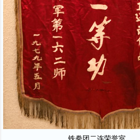
铁拳团二连荣誉室