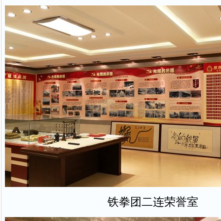
铁拳团二连荣誉室