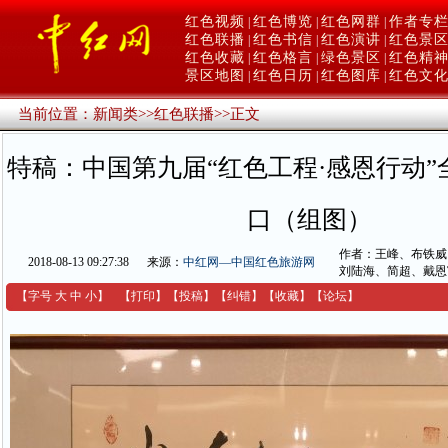
红色视频
红色博览
红色网群
作者专
|
|
|
红色联播
红色书信
红色演讲
红色景
|
|
|
红色收藏
红色格言
绿色景区
红色精
|
|
|
景区地图
红色日历
红色图库
红色文
|
|
|
当前位置：
新闻类
>>
红色联播
>>
正文
特稿：中国第九届“红色工程·感恩行动
口（组图）
作者：王峰、布铁威
2018-08-13 09:27:38
来源：
中红网—中国红色旅游网
刘陆海、简超、戴恩
【字号
大
中
小
】
【
打印
】
【
投稿
】
【
纠错
】
【收藏】
【
论坛
】