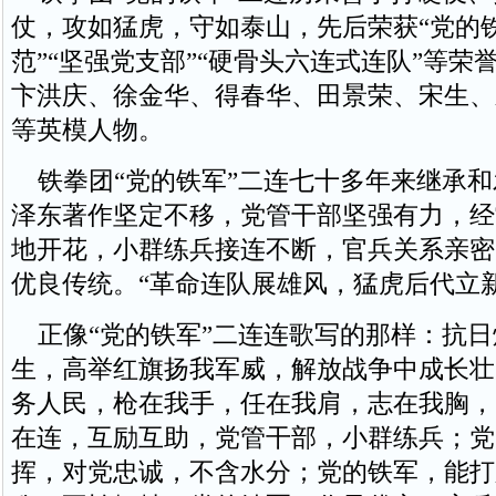
仗，攻如猛虎，守如泰山，先后荣获“党的铁
范”“坚强党支部”“硬骨头六连式连队”等荣
卞洪庆、徐金华、得春华、田景荣、宋生、
等英模人物。
铁拳团“党的铁军”二连七十多年来继承和
泽东著作坚定不移，党管干部坚强有力，经
地开花，小群练兵接连不断，官兵关系亲密
优良传统。“革命连队展雄风，猛虎后代立新
正像“党的铁军”二连连歌写的那样：抗日
生，高举红旗扬我军威，解放战争中成长壮
务人民，枪在我手，任在我肩，志在我胸，
在连，互励互助，党管干部，小群练兵；党
挥，对党忠诚，不含水分；党的铁军，能打