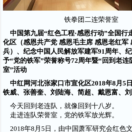
铁拳团二连荣誉室
中国第九届“红色工程·感恩行动”全国行
化区（感恩共产党 感恩毛主席 感恩老红军
兵）、纪念中国人民解放军建军91周年、
予“党的铁军”荣誉称号72周年暨“回到老
室”活动
中红网河北张家口市宣化区2018年8月5
铁威、张善奎、刘陆海、简超、戴恩富、刘
今天回到老连队，就像回到十八岁。
走进连队荣誉室，党的铁军放光辉。
2018年8月5日，由中国萧军研究会红色