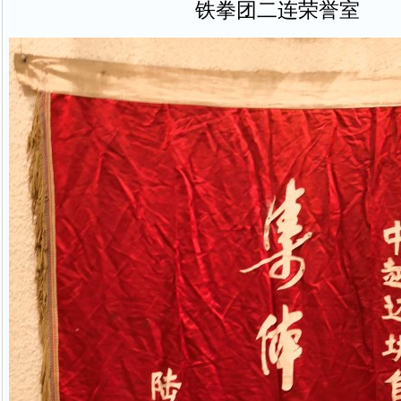
铁拳团二连荣誉室