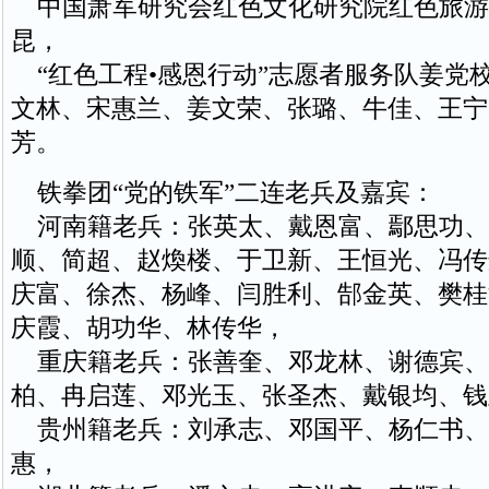
中国萧军研究会红色文化研究院红色旅游
昆，
“红色工程•感恩行动”志愿者服务队姜党
文林、宋惠兰、姜文荣、张璐、牛佳、王宁
芳。
铁拳团“党的铁军”二连老兵及嘉宾：
河南籍老兵：张英太、戴恩富、鄢思功、
顺、简超、赵煥楼、于卫新、王恒光、冯传
庆富、徐杰、杨峰、闫胜利、郜金英、樊桂
庆霞、胡功华、林传华，
重庆籍老兵：张善奎、邓龙林、谢德宾、
柏、冉启莲、邓光玉、张圣杰、戴银均、钱
贵州籍老兵：刘承志、邓国平、杨仁书、
惠，