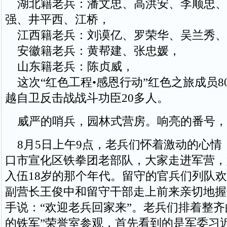
湖北籍老兵：潘文忠、高洪安、李顺忠、
强、井平西、江桥，
江西籍老兵：刘谟亿、罗荣华、吴兰秀、
安徽籍老兵：黄帮建、张忠媛，
山东籍老兵：陈贞威，
这次“红色工程•感恩行动”红色之旅成员8
越自卫反击战战斗功臣20多人。
威严的哨兵，园林式营房。响亮的番号，
8月5日上午9点，老兵们怀着激动的心情
口市宣化区铁拳团老部队，大家走进军营，
入伍18岁的那个年代。留守的官兵们列队
副营长王俊中和留守干部走上前来亲切地握
手说：“欢迎老兵回家来”。老兵们排着整齐
的铁军”荣誉室参观，首先看到的是军委习