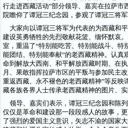
行走进西藏活动”部分领导、嘉宾在拉萨市
院瞻仰了谭冠三纪念园，参观了谭冠三将军
大家向以谭冠三将军为代表的为西藏和平
建设英勇牺牲的先烈敬献花篮、缅怀默哀。
室，重温了“特别能吃苦、特别能战斗、特
能团结、特别能奉献”的老西藏精神。认真
命到解放大西南、和平解放西藏时期、在执
月、果敢指挥拉萨市区的平叛与参加民主改
重返西藏、永不褪色的老西藏精神”等反映
藏各族各界人士传承老西藏精神的图片、实
领导、嘉宾们表示，谭冠三纪念园和陈列
仅仅是革命和建设那一段段感人的故事，更
了强烈的爱国主义意识，矢志不渝的国家大