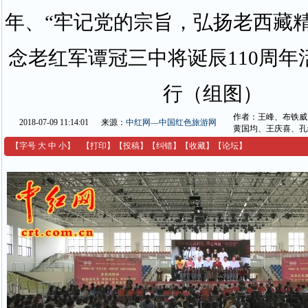
年、“牢记党的宗旨，弘扬老西藏精
念老红军谭冠三中将诞辰110周年
行（组图）
作者：王峰、布铁威
2018-07-09 11:14:01
来源：
中红网—中国红色旅游网
黄国均、王庆喜、孔
【字号
大
中
小
】
【
打印
】
【
投稿
】
【
纠错
】
【收藏】
【
论坛
】