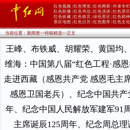
红色视频
红色博览
红色网群
作者专
|
|
|
红色联播
红色书信
红色演讲
红色景
|
|
|
红色收藏
红色格言
绿色景区
红色精
|
|
|
景区地图
红色日历
红色图库
红色文
|
|
|
当前位置：
新闻类
>>
特稿精选
>>
正文
王峰、布铁威、胡耀荣、黄国均
维海：中国第八届“红色工程·感恩
走进西藏（感恩共产党 感恩毛主席
感恩卫国老兵）、纪念中国共产党
年、纪念中国人民解放军建军91
主席诞辰125周年、纪念周总理诞