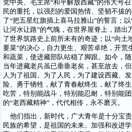
党中央、毛主席“和平解放西藏”的伟大号
民的重托，以强烈的爱国热情、坚韧不拔的
了“把五星红旗插上喜马拉雅山”的誓言；以
让河水让路”的气魄，在世界屋脊上，踏出
了世界筑路史上前所未有的奇迹；以“向土
要菜”的决心，自力更生、艰苦卓绝，开荒
和蔬菜，使进藏部队站稳了脚跟。如今，随
当年进藏老兵虽已垂垂老矣，甚至故去，但
人为了祖国、为了人民，为了建设西藏、发
险、勇于牺牲，献了青春献终生，献了终生
吃苦，特别能战斗，特别能忍耐，特别能团
的“老西藏精神”，代代相传，永不磨灭。
他们指出，新时代，广大青年是十分宝贵
民族的希望，是祖国的未来。加强和改进学