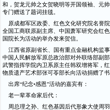
和，贺龙元帅之女贺晓明等开国领袖、元帅
专门赠送了题词挂毯。
原成都军区政委、红色文化研究院名誉院
全国工商联原副主席、中国萧军研究会红色
国院长为活动的举办发来贺信。
江西省原副省长、国有重点金融机构监事
中国人民解放军原总政治部对外联络部副部
武警指挥学院内卫系原主任韩双增将军，红
物质遗产艺术部张可苓部长向活动捐赠了书
出席“纪念•感恩”活动的嘉宾有：
老一辈革命家后代：
周总理之孙、红色基因后代形象大使周羽