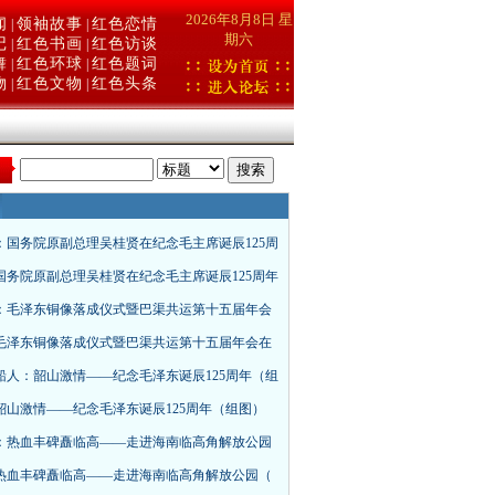
2026年8月8日 星
闻
领袖故事
红色恋情
|
|
期六
记
红色书画
红色访谈
|
|
舞
红色环球
红色题词
|
|
物
红色文物
红色头条
|
|
：
：国务院原副总理吴桂贤在纪念毛主席诞辰125周
国务院原副总理吴桂贤在纪念毛主席诞辰125周年
：毛泽东铜像落成仪式暨巴渠共运第十五届年会
毛泽东铜像落成仪式暨巴渠共运第十五届年会在
船人：韶山激情——纪念毛泽东诞辰125周年（组
韶山激情——纪念毛泽东诞辰125周年（组图）
：热血丰碑矗临高——走进海南临高角解放公园
热血丰碑矗临高——走进海南临高角解放公园（