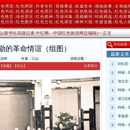
红色博览
红色网群
作者专栏
英模事迹
权威发布
领袖故事
史海秘
|
|
|
|
|
|
红色书信
红色演讲
红色景区
红色诗词
红色歌谣
红色镜头
红色游
|
|
|
|
|
|
红色格言
绿色景区
红色精神
导游词集
英模瞬间
特稿精选
红色歌
|
|
|
|
|
|
红色日历
红色图库
红色文化
红色课堂
精神大观
长篇连载
红色人
|
|
|
|
|
|
山(新华社高级记者,中红网—中国红色旅游网总编辑)
>>
正文
本
站检索
勋的革命情谊（组图）
旅游网
作者：江山
浏览次数：
刘钇宏
【收藏】
【
论坛
】
分享到:
0
特稿：
张仕文
特稿：
浙江红
特稿：
李振国
特稿：