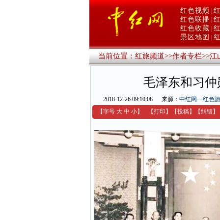
红色视频
|
红色联播
|
红色收藏
|
景区地图
|
当前位置：
红旅频道
>>
作者专栏
>>
江
毛泽东和习仲
2018-12-26 09:10:08
来源：
中红网—红色
【字号
大
中
小
】
【
打印
】
【
投稿
】
【
纠错
】