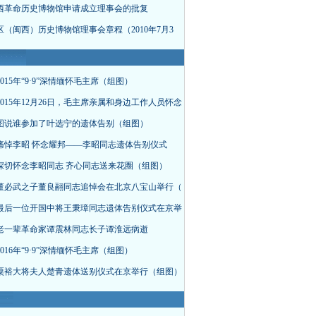
西革命历史博物馆申请成立理事会的批复
区（闽西）历史博物馆理事会章程（2010年7月3
015年“9·9”深情缅怀毛主席（组图）
015年12月26日，毛主席亲属和身边工作人员怀念
图说谁参加了叶选宁的遗体告别（组图）
痛悼李昭 怀念耀邦——李昭同志遗体告别仪式
深切怀念李昭同志 齐心同志送来花圈（组图）
董必武之子董良翮同志追悼会在北京八宝山举行（
最后一位开国中将王秉璋同志遗体告别仪式在京举
老一辈革命家谭震林同志长子谭淮远病逝
016年“9·9”深情缅怀毛主席（组图）
粟裕大将夫人楚青遗体送别仪式在京举行（组图）