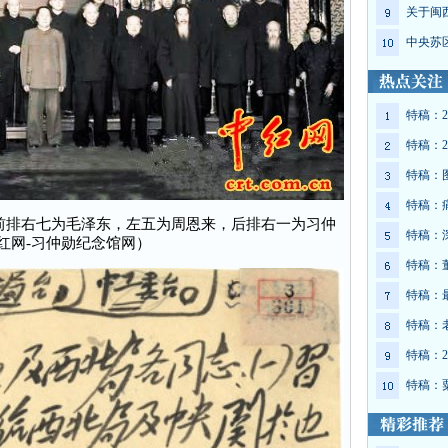
关于闽
中央苏
特稿：2
特稿：2
特稿：
特稿：
前排右七为毛泽东，左五为周恩来，后排右一为习仲
特稿：
红网-习仲勋纪念馆网）
特稿：
特稿：
特稿：
特稿：2
特稿：