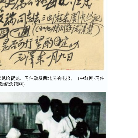
见给贺龙、习仲勋及西北局的电报。（中红网-习仲
勋纪念馆网）