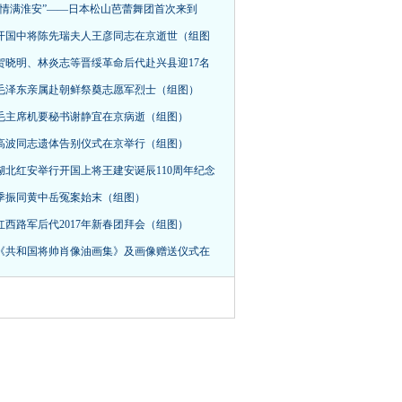
“情满淮安”——日本松山芭蕾舞团首次来到
开国中将陈先瑞夫人王彦同志在京逝世（组图
贺晓明、林炎志等晋绥革命后代赴兴县迎17名
毛泽东亲属赴朝鲜祭奠志愿军烈士（组图）
毛主席机要秘书谢静宜在京病逝（组图）
高波同志遗体告别仪式在京举行（组图）
湖北红安举行开国上将王建安诞辰110周年纪念
季振同黄中岳冤案始末（组图）
红西路军后代2017年新春团拜会（组图）
《共和国将帅肖像油画集》及画像赠送仪式在